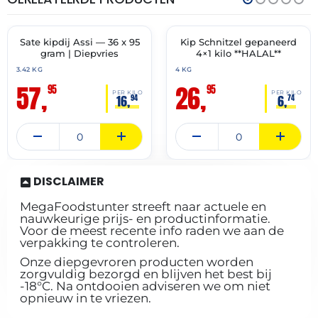
11-
01-
07-
10-
2027
2027
Sate kipdij Assi — 36 x 95
Kip Schnitzel gepaneerd
✓ VAST ASSORTIMENT
✓ VAST ASSORTIMENT
gram | Diepvries
4×1 kilo **HALAL**
3.42 KG
4 KG
57,
26,
95
95
PER KILO
PER KILO
16,
6,
94
74
DISCLAIMER
MegaFoodstunter streeft naar actuele en
nauwkeurige prijs- en productinformatie.
Voor de meest recente info raden we aan de
verpakking te controleren.
Onze diepgevroren producten worden
zorgvuldig bezorgd en blijven het best bij
-18°C. Na ontdooien adviseren we om niet
opnieuw in te vriezen.