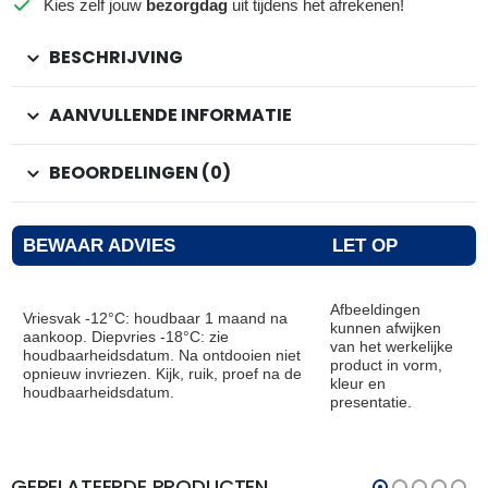
Kies zelf jouw
bezorgdag
uit tijdens het afrekenen!
BESCHRIJVING
AANVULLENDE INFORMATIE
BEOORDELINGEN (0)
BEWAAR ADVIES
LET OP
Afbeeldingen
Vriesvak -12°C: houdbaar 1 maand na
kunnen afwijken
aankoop. Diepvries -18°C: zie
van het werkelijke
houdbaarheidsdatum. Na ontdooien niet
product in vorm,
opnieuw invriezen. Kijk, ruik, proef na de
kleur en
houdbaarheidsdatum.
presentatie.
GERELATEERDE PRODUCTEN
THT:
THT: