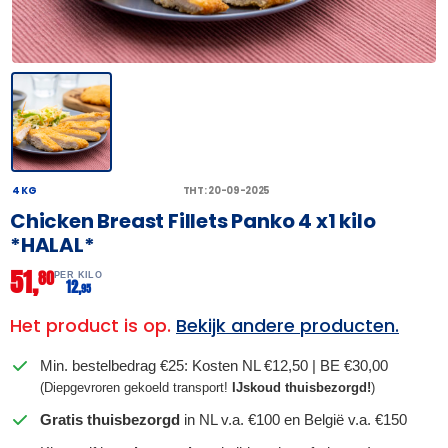
4 KG
THT: 20-09-2025
Chicken Breast Fillets Panko 4 x1 kilo
*HALAL*
51,
80
PER KILO
12,
95
Het product is op.
Bekijk andere producten.
Min. bestelbedrag €25: Kosten NL €12,50 | BE €30,00
(Diepgevroren gekoeld transport!
IJskoud thuisbezorgd!
)
Gratis thuisbezorgd
in NL v.a. €100 en België v.a. €150