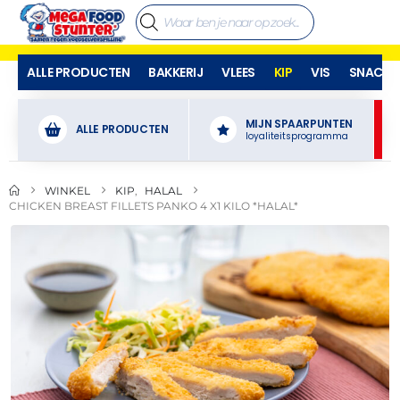
ALLE PRODUCTEN
BAKKERIJ
VLEES
KIP
VIS
SNACKS
MIJN SPAARPUNTEN
ALLE PRODUCTEN
loyaliteitsprogramma
WINKEL
KIP
,
HALAL
CHICKEN BREAST FILLETS PANKO 4 X1 KILO *HALAL*