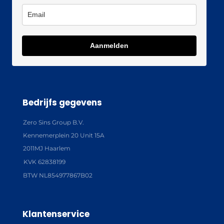
Aanmelden
Bedrijfs gegevens
Zero Sins Group B.V.
Kennemerplein 20 Unit 15A
2011MJ Haarlem
KVK 62838199
BTW NL854977867B02
Klantenservice