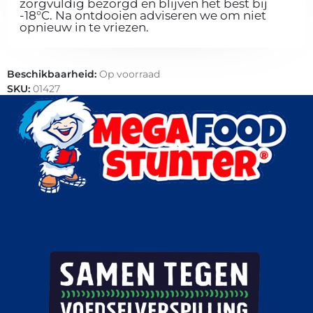
zorgvuldig bezorgd en blijven het best bij
-18°C. Na ontdooien adviseren we om niet
opnieuw in te vriezen.
Beschikbaarheid:
Op voorraad
SKU:
01427
Categorieën:
Cookies
,
Patisserie