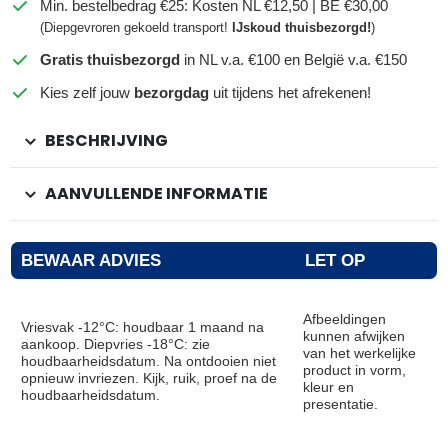
Min. bestelbedrag €25: Kosten NL €12,50 | BE €30,00
(Diepgevroren gekoeld transport!
IJskoud thuisbezorgd!
)
Gratis thuisbezorgd
in NL v.a. €100 en België v.a. €150
Kies zelf jouw
bezorgdag
uit tijdens het afrekenen!
BESCHRIJVING
AANVULLENDE INFORMATIE
BEWAAR ADVIES
LET OP
Afbeeldingen
Vriesvak -12°C: houdbaar 1 maand na
kunnen afwijken
aankoop. Diepvries -18°C: zie
van het werkelijke
houdbaarheidsdatum. Na ontdooien niet
product in vorm,
opnieuw invriezen. Kijk, ruik, proef na de
kleur en
houdbaarheidsdatum.
presentatie.