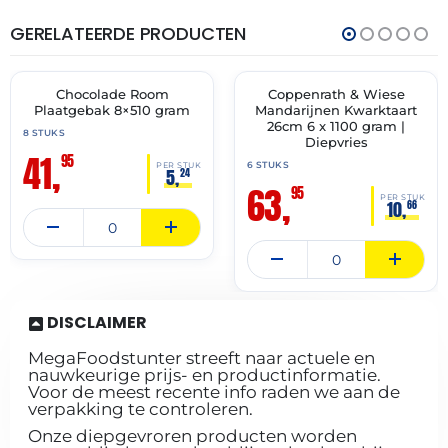
GERELATEERDE PRODUCTEN
THT:
THT:
30-
30-
11-
11-
2027
2027
Chocolade Room
Coppenrath & Wiese
✓ VAST ASSORTIMENT
✓ VAST ASSORTIMENT
Plaatgebak 8×510 gram
Mandarijnen Kwarktaart
26cm 6 x 1100 gram |
8 STUKS
Diepvries
41,
95
6 STUKS
PER STUK
5,
24
63,
95
PER STUK
10,
66
DISCLAIMER
MegaFoodstunter streeft naar actuele en
nauwkeurige prijs- en productinformatie.
Voor de meest recente info raden we aan de
verpakking te controleren.
Onze diepgevroren producten worden