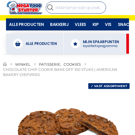
ALLE PRODUCTEN
BAKKERIJ
VLEES
KIP
VIS
SNACKS
MIJN SPAARPUNTEN
ALLE PRODUCTEN
loyaliteitsprogramma
WINKEL
PATISSERIE
,
COOKIES
CHOCOLATE CHIP COOKIE BAKE OFF 100 STUKS | AMERICAN
BAKERY DIEPVRIES
✓ VAST ASSORTIMENT