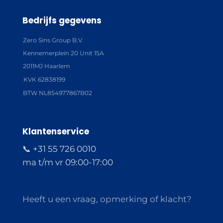
Bedrijfs gegevens
Zero Sins Group B.V.
Kennemerplein 20 Unit 15A
2011MJ Haarlem
KVK 62838199
BTW NL854977867B02
Klantenservice
📞 +31 55 726 0010
ma t/m vr 09:00-17:00
Heeft u een vraag, opmerking of klacht?