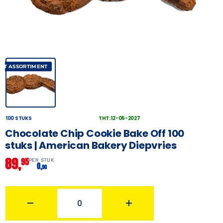
AST ASSORTIMENT
100 STUKS
THT: 12-05-2027
Chocolate Chip Cookie Bake Off 100
stuks | American Bakery Diepvries
89,
95
PER STUK
0,
90