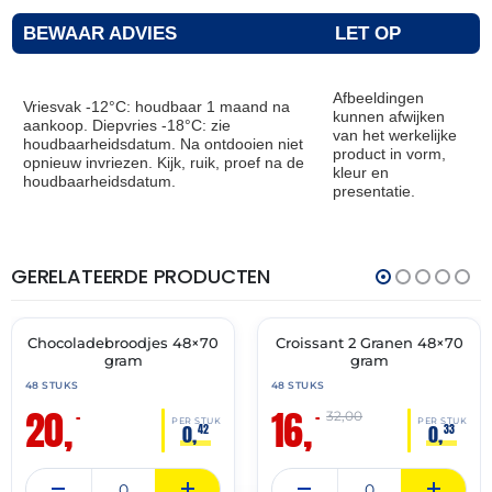
BEWAAR ADVIES
LET OP
Afbeeldingen
Vriesvak -12°C: houdbaar 1 maand na
kunnen afwijken
aankoop. Diepvries -18°C: zie
van het werkelijke
houdbaarheidsdatum. Na ontdooien niet
product in vorm,
opnieuw invriezen. Kijk, ruik, proef na de
kleur en
houdbaarheidsdatum.
presentatie.
GERELATEERDE PRODUCTEN
THT:
THT:
31-
28-
07-
02-
2027
2027
Chocoladebroodjes 48×70
Croissant 2 Granen 48×70
🔥 OP=OP
🔥 OP=OP
gram
gram
48 STUKS
48 STUKS
20,
16,
–
–
32,00
PER STUK
PER STUK
0,
0,
42
33