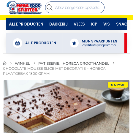
ALLE PRODUCTEN
BAKKERIJ
VLEES
KIP
VIS
SNACKS
MIJN SPAARPUNTEN
ALLE PRODUCTEN
loyaliteitsprogramma
WINKEL
PATISSERIE
,
HORECA GROOTHANDEL
CHOCOLATE MOUSSE SLICE MET DECORATIE – HORECA
PLAATGEBAK 1800 GRAM
🔥 OP=OP