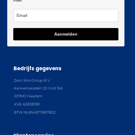
mail!
Aanmelden
Bedrijfs gegevens
Zero Sins Group B.V.
Kennemerplein 20 Unit 15A
2011MJ Haarlem
KVK 62838199
BTW NL854977867B02