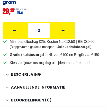
gram
29,
95
PER KILO
16,
64
Min. bestelbedrag €25: Kosten NL €12,50 | BE €30,00
(Diepgevroren gekoeld transport!
IJskoud thuisbezorgd!
)
Gratis thuisbezorgd
in NL v.a. €100 en België v.a. €150
Kies zelf jouw
bezorgdag
uit tijdens het afrekenen!
BESCHRIJVING
AANVULLENDE INFORMATIE
BEOORDELINGEN (0)