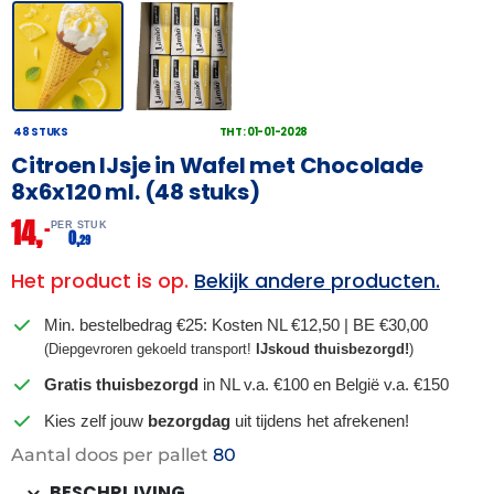
48 STUKS
THT: 01-01-2028
Citroen IJsje in Wafel met Chocolade
8x6x120 ml. (48 stuks)
14,
–
PER STUK
0,
29
Het product is op.
Bekijk andere producten.
Min. bestelbedrag €25: Kosten NL €12,50 | BE €30,00
(Diepgevroren gekoeld transport!
IJskoud thuisbezorgd!
)
Gratis thuisbezorgd
in NL v.a. €100 en België v.a. €150
Kies zelf jouw
bezorgdag
uit tijdens het afrekenen!
Aantal doos per pallet
80
BESCHRIJVING