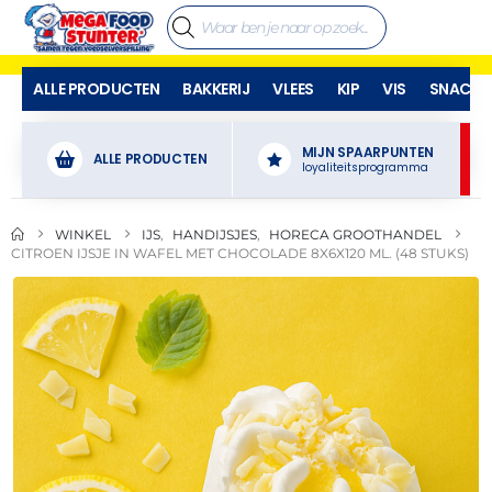
ALLE PRODUCTEN
BAKKERIJ
VLEES
KIP
VIS
SNACKS
MIJN SPAARPUNTEN
ALLE PRODUCTEN
loyaliteitsprogramma
WINKEL
IJS
,
HANDIJSJES
,
HORECA GROOTHANDEL
CITROEN IJSJE IN WAFEL MET CHOCOLADE 8X6X120 ML. (48 STUKS)