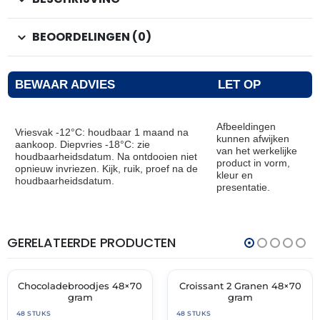
BEOORDELINGEN (0)
BEWAAR ADVIES
LET OP
Afbeeldingen
Vriesvak -12°C: houdbaar 1 maand na
kunnen afwijken
aankoop. Diepvries -18°C: zie
van het werkelijke
houdbaarheidsdatum. Na ontdooien niet
product in vorm,
opnieuw invriezen. Kijk, ruik, proef na de
kleur en
houdbaarheidsdatum.
presentatie.
GERELATEERDE PRODUCTEN
THT:
THT:
31-
28-
07-
02-
2027
2027
Chocoladebroodjes 48×70
Croissant 2 Granen 48×70
🔥 OP=OP
🔥 OP=OP
gram
gram
48 STUKS
48 STUKS