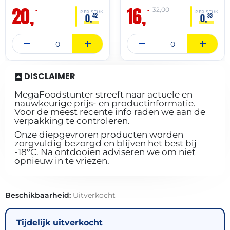
20,
16,
–
–
32,00
PER STUK
PER STUK
0,
0,
42
33
DISCLAIMER
MegaFoodstunter streeft naar actuele en
nauwkeurige prijs- en productinformatie.
Voor de meest recente info raden we aan de
verpakking te controleren.
Onze diepgevroren producten worden
zorgvuldig bezorgd en blijven het best bij
-18°C. Na ontdooien adviseren we om niet
opnieuw in te vriezen.
Beschikbaarheid:
Uitverkocht
Tijdelijk uitverkocht