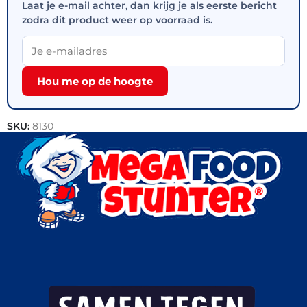
Laat je e-mail achter, dan krijg je als eerste bericht
zodra dit product weer op voorraad is.
Hou me op de hoogte
SKU:
8130
Categorieën:
Handijsjes
,
Horeca groothandel
,
IJs