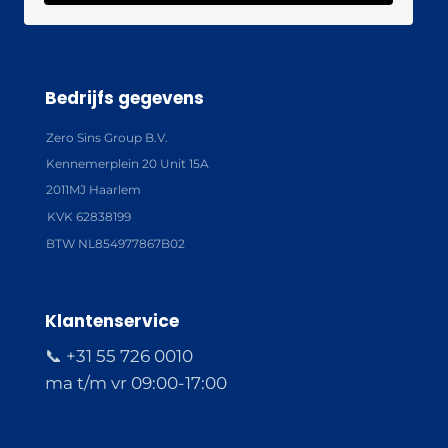
Bedrijfs gegevens
Zero Sins Group B.V.
Kennemerplein 20 Unit 15A
2011MJ Haarlem
KVK 62838199
BTW NL854977867B02
Klantenservice
📞 +31 55 726 0010
ma t/m vr 09:00-17:00