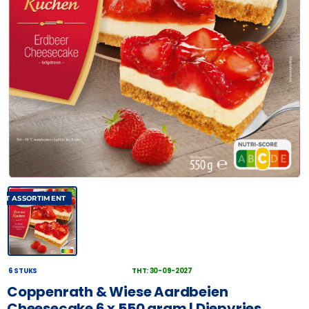
AST ASSORTIMENT
6 STUKS
THT: 30-09-2027
Coppenrath & Wiese Aardbeien
Cheesecake 6 x 550 gram | Diepvries