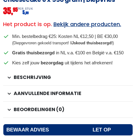
35,
95
PER STUK
5,
99
Het product is op.
Bekijk andere producten.
Min. bestelbedrag €25: Kosten NL €12,50 | BE €30,00
(Diepgevroren gekoeld transport!
IJskoud thuisbezorgd!
)
Gratis thuisbezorgd
in NL v.a. €100 en België v.a. €150
Kies zelf jouw
bezorgdag
uit tijdens het afrekenen!
BESCHRIJVING
AANVULLENDE INFORMATIE
BEOORDELINGEN (0)
BEWAAR ADVIES
LET OP