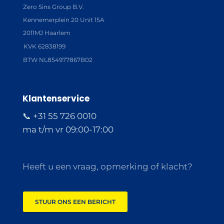
Zero Sins Group B.V.
Kennemerplein 20 Unit 15A
2011MJ Haarlem
KVK 62838199
BTW NL854977867B02
Klantenservice
📞 +31 55 726 0010
ma t/m vr 09:00-17:00
Heeft u een vraag, opmerking of klacht?
STUUR ONS EEN BERICHT