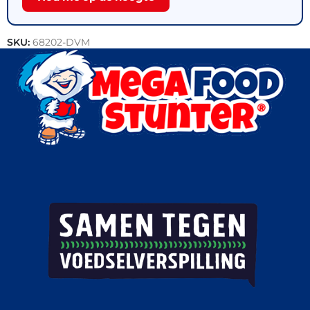
SKU:
68202-DVM
Categorieën:
Gebak
,
Patisserie