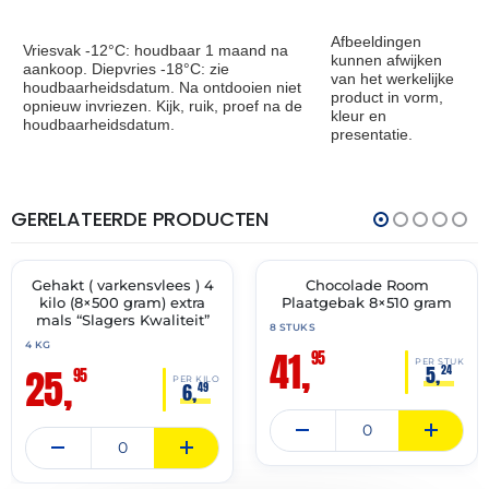
Afbeeldingen
Vriesvak -12°C: houdbaar 1 maand na
kunnen afwijken
aankoop. Diepvries -18°C: zie
van het werkelijke
houdbaarheidsdatum. Na ontdooien niet
product in vorm,
opnieuw invriezen. Kijk, ruik, proef na de
kleur en
houdbaarheidsdatum.
presentatie.
GERELATEERDE PRODUCTEN
THT:
THT:
13-
30-
07-
11-
2027
2027
Gehakt ( varkensvlees ) 4
Chocolade Room
✓ VAST ASSORTIMENT
✓ VAST ASSORTIMENT
kilo (8×500 gram) extra
Plaatgebak 8×510 gram
mals “Slagers Kwaliteit”
8 STUKS
4 KG
41,
95
PER STUK
25,
5,
24
95
PER KILO
6,
49