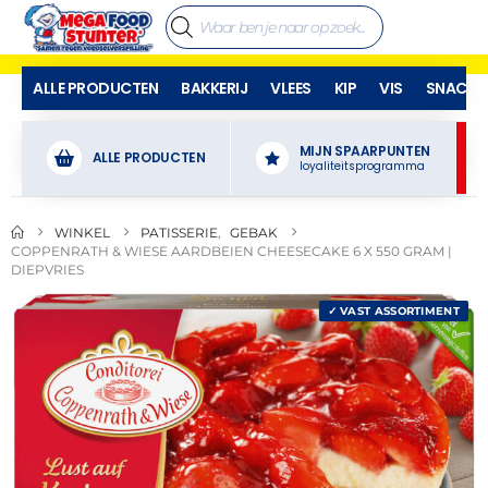
ALLE PRODUCTEN
BAKKERIJ
VLEES
KIP
VIS
SNACKS
MIJN SPAARPUNTEN
ALLE PRODUCTEN
loyaliteitsprogramma
WINKEL
PATISSERIE
,
GEBAK
COPPENRATH & WIESE AARDBEIEN CHEESECAKE 6 X 550 GRAM |
DIEPVRIES
✓ VAST ASSORTIMENT