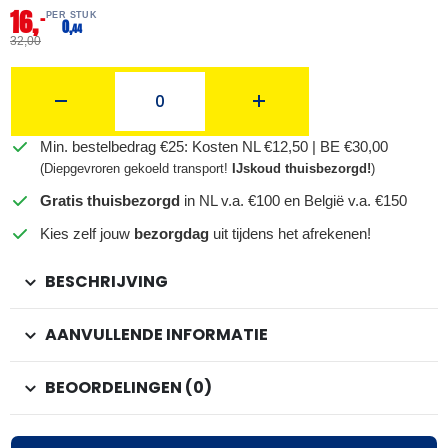
16,
–
PER STUK
0,
44
32,00
Min. bestelbedrag €25: Kosten NL €12,50 | BE €30,00
(Diepgevroren gekoeld transport!
IJskoud thuisbezorgd!
)
Gratis thuisbezorgd
in NL v.a. €100 en België v.a. €150
Kies zelf jouw
bezorgdag
uit tijdens het afrekenen!
BESCHRIJVING
AANVULLENDE INFORMATIE
BEOORDELINGEN (0)