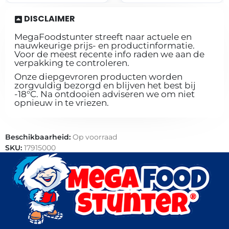
DISCLAIMER
MegaFoodstunter streeft naar actuele en
nauwkeurige prijs- en productinformatie.
Voor de meest recente info raden we aan de
verpakking te controleren.
Onze diepgevroren producten worden
zorgvuldig bezorgd en blijven het best bij
-18°C. Na ontdooien adviseren we om niet
opnieuw in te vriezen.
Beschikbaarheid:
Op voorraad
SKU:
17915000
Categorieën:
Bakkerij
,
Croissants
,
Horeca groothandel