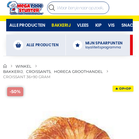
ALLE PRODUCTEN
BAKKERIJ
VLEES
KIP
VIS
SNACKS
MIJN SPAARPUNTEN
ALLE PRODUCTEN
loyaliteitsprogramma
WINKEL
BAKKERIJ
,
CROISSANTS
,
HORECA GROOTHANDEL
CROISSANT 36×90 GRAM
🔥 OP=OP
-50%