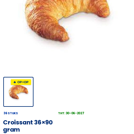
🔥 OP=OP
36 STUKS
THT: 30-06-2027
Croissant 36×90
gram