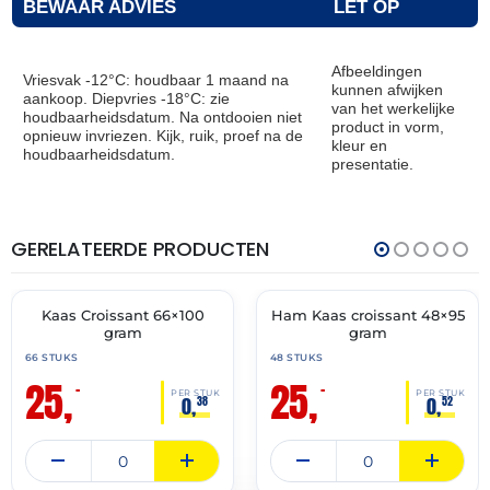
BEWAAR ADVIES
LET OP
Afbeeldingen
Vriesvak -12°C: houdbaar 1 maand na
kunnen afwijken
aankoop. Diepvries -18°C: zie
van het werkelijke
houdbaarheidsdatum. Na ontdooien niet
product in vorm,
opnieuw invriezen. Kijk, ruik, proef na de
kleur en
houdbaarheidsdatum.
presentatie.
GERELATEERDE PRODUCTEN
THT:
THT:
31-
30-
07-
06-
2027
2027
Kaas Croissant 66×100
Ham Kaas croissant 48×95
🔥 OP=OP
🔥 OP=OP
gram
gram
66 STUKS
48 STUKS
25,
25,
–
–
PER STUK
PER STUK
0,
0,
38
52