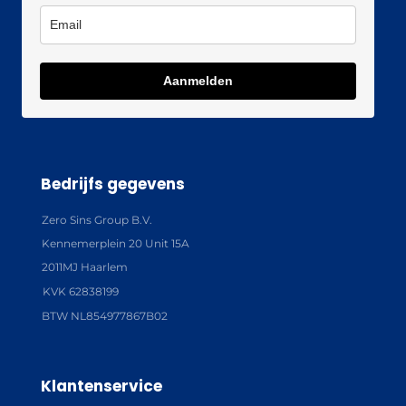
Aanmelden
Bedrijfs gegevens
Zero Sins Group B.V.
Kennemerplein 20 Unit 15A
2011MJ Haarlem
KVK 62838199
BTW NL854977867B02
Klantenservice