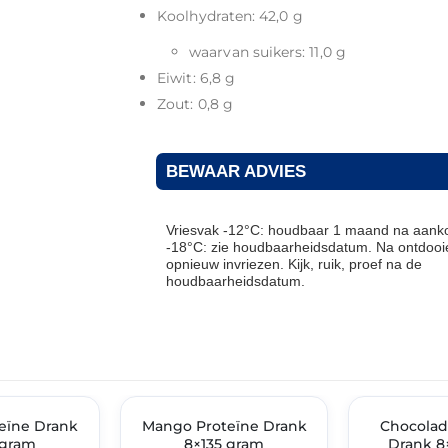
Koolhydraten: 42,0 g
waarvan suikers: 11,0 g
Eiwit: 6,8 g
Zout: 0,8 g
BEWAAR ADVIES
Vriesvak -12°C: houdbaar 1 maand na aanko
-18°C: zie houdbaarheidsdatum. Na ontdooie
opnieuw invriezen. Kijk, ruik, proef na de
houdbaarheidsdatum.
THT: 31-05-2026
THT: 31-05-2026
teïne Drank
Mango Proteïne Drank
🔥 OP=OP
🔥 OP=OP
Chocolad
 gram
8×135 gram
Drank 8