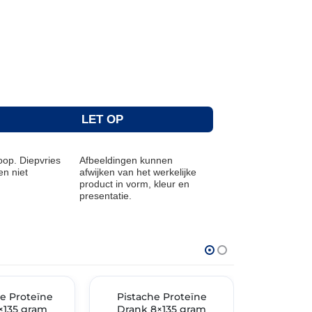
LET OP
op. Diepvries
Afbeeldingen kunnen
n niet
afwijken van het werkelijke
product in vorm, kleur en
presentatie.
THT: 31-05-2026
THT: 02-07-20
e Proteïne
🔥 OP=OP
Pistache Proteïne
🔥 OP=OP
Gehak
×135 gram
Drank 8×135 gram
gemarin