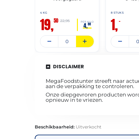
4 KG
8 STUKS
19,
1,
50
–
22,95
PER KILO
4,
88
DISCLAIMER
MegaFoodstunter streeft naar actue
aan de verpakking te controleren.
Onze diepgevroren producten worde
opnieuw in te vriezen.
Beschikbaarheid:
Uitverkocht