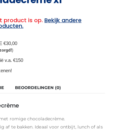
t product is op.
Bekijk andere
oducten.
BE €30,00
zorgd!
)
ië v.a. €150
ekenen!
IE
BEOORDELINGEN (0)
decrème
d met romige chocoladecrème.
af te bakken. Ideaal voor ontbijt, lunch of als