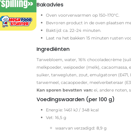
Bakadvies
Oven voorverwarmen op 150–170°C.
Bevroren product in de oven plaatsen me
Baktijd: ca. 22–24 minuten.
Laat na het bakken 15 minuten rusten voo
Ingrediënten
Tarwebloem, water, 16% chocoladecrème (sui
melkpoeder, weipoeder (melk), cacaomassa, emu
suiker, tarwegluten, zout, emulgatoren (E471,
tarwemeel, cacaopoeder, meelverbeteraar (E3
Kan sporen bevatten van:
ei, andere noten,
Voedingswaarden (per 100 g)
Energie: 1461 kJ / 348 kcal
Vet: 16,5 g
waarvan verzadigd: 8,9 g