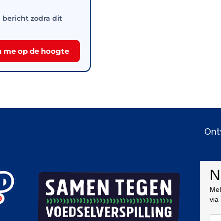
e bericht zodra dit
 me op de hoogte
Ont
N
Mel
via