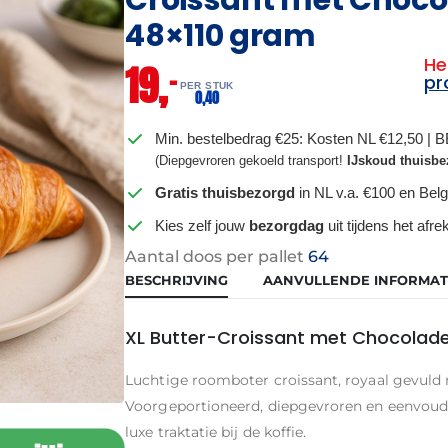
48×110 gram
He
19,
–
pr
PER STUK
0,
40
Min. bestelbedrag €25: Kosten NL €12,50 | 
(Diepgevroren gekoeld transport!
IJskoud thuisbe
Gratis thuisbezorgd
in NL v.a. €100 en Belg
Kies zelf jouw
bezorgdag
uit tijdens het afr
Aantal doos per pallet
64
BESCHRIJVING
AANVULLENDE INFORMAT
XL Butter-Croissant met Chocola
Luchtige roomboter croissant, royaal gevul
Voorgeportioneerd, diepgevroren en eenvoudig 
luxe traktatie bij de koffie.