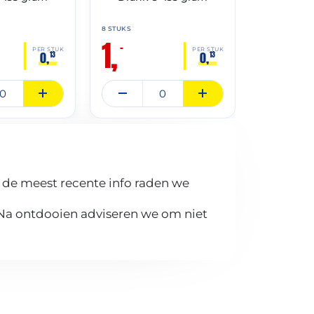
8 STUKS
3 KG
1,
3,
–
–
35,9
PER STUK
PER STUK
0,
0,
13
13
 de meest recente info raden we
 Na ontdooien adviseren we om niet