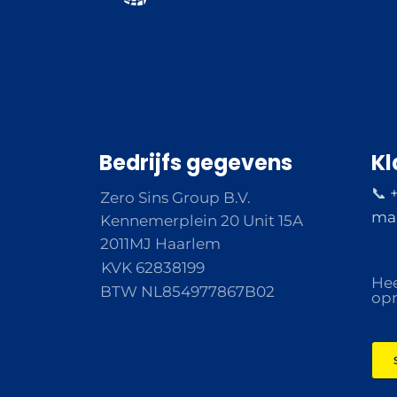
Bedrijfs gegevens
Kl
📞 
Zero Sins Group B.V.
ma 
Kennemerplein 20 Unit 15A
2011MJ Haarlem
KVK 62838199
Hee
BTW NL854977867B02
opm