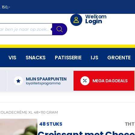
. 150,-
Welkom
Login
VIS
SNACKS
PATISSERIE
IJS
GROENTE
MIJN SPAARPUNTEN
N
MEGA DAGDEALS
loyaliteitsprogramma
OLADECRÈME XL 48×110 GRAM
48 STUKS
THT
Croissant met Choco