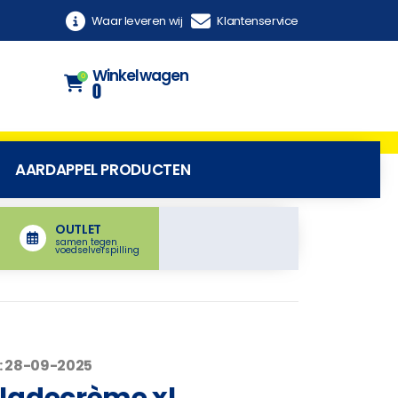
Waar leveren wij
Klantenservice
Winkelwagen
0
0
AARDAPPEL PRODUCTEN
OUTLET
samen tegen
voedselverspilling
: 28-09-2025
ladecrème xl