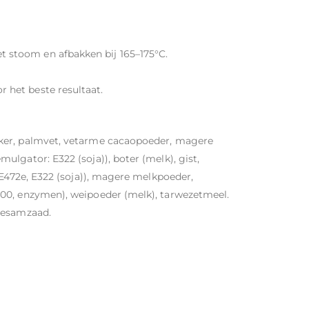
t stoom en afbakken bij 165–175°C.
r het beste resultaat.
ker, palmvet, vetarme cacaopoeder, magere
lgator: E322 (soja)), boter (melk), gist,
 E472e, E322 (soja)), magere melkpoeder,
00, enzymen), weipoeder (melk), tarwezetmeel.
 sesamzaad.