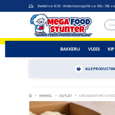
Bestel v.a. €25 · Gratis bezorgd NL v.a. 100,- | BE v.a
BAKKERIJ
VLEES
KIP
ALLE PRODUCTE
WINKEL
OUTLET
CROISSANT MET CHOC