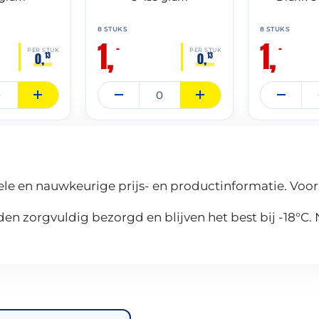
8 STUKS
8 STUKS
1,
1,
–
–
PER STUK
PER STUK
0,
0,
13
13
le en nauwkeurige prijs- en productinformatie. Voor
n zorgvuldig bezorgd en blijven het best bij -18°C.