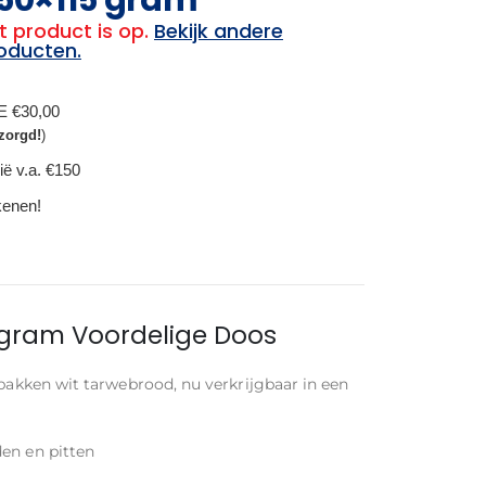
t product is op.
Bekijk andere
oducten.
BE €30,00
zorgd!
)
ië v.a. €150
ekenen!
5 gram Voordelige Doos
ebakken wit tarwebrood, nu verkrijgbaar in een
en en pitten