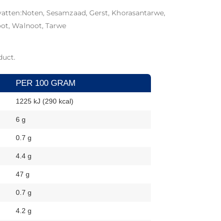
atten:Noten, Sesamzaad, Gerst, Khorasantarwe,
ot, Walnoot, Tarwe
duct.
PER 100 GRAM
1225 kJ (290 kcal)
6 g
0.7 g
4.4 g
47 g
0.7 g
4.2 g