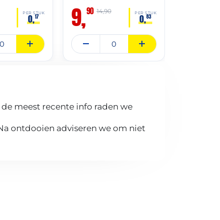
9,
13,
90
90
14,90
PER STUK
PER STUK
0,
0,
17
83
 de meest recente info raden we
 Na ontdooien adviseren we om niet