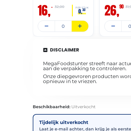
16,
26,
90
–
32,00
31,
PER STUK
0,
33
DISCLAIMER
MegaFoodstunter streeft naar actue
aan de verpakking te controleren.
Onze diepgevroren producten worde
opnieuw in te vriezen.
Beschikbaarheid:
Uitverkocht
Tijdelijk uitverkocht
Laat je e-mail achter, dan krijg je als eerst