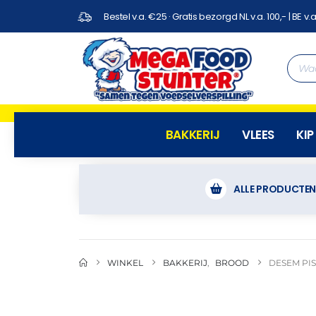
Bestel v.a. €25 · Gratis bezorgd NL v.a. 100,- | BE v.a
BAKKERIJ
VLEES
KIP
ALLE PRODUCTE
WINKEL
BAKKERIJ
,
BROOD
DESEM PIS