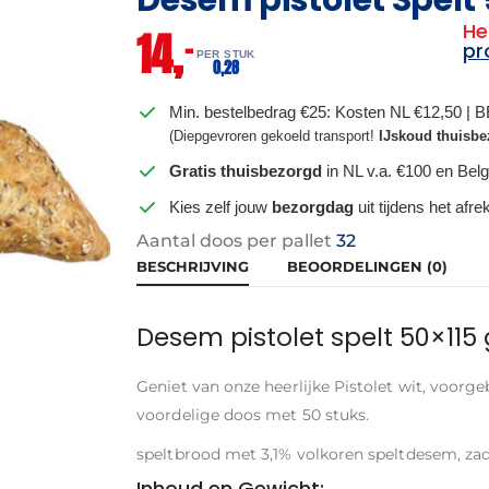
He
14,
–
pr
PER STUK
0,
28
Min. bestelbedrag €25: Kosten NL €12,50 | 
(Diepgevroren gekoeld transport!
IJskoud thuisbe
Gratis thuisbezorgd
in NL v.a. €100 en Belg
Kies zelf jouw
bezorgdag
uit tijdens het afr
Aantal doos per pallet
32
BESCHRIJVING
BEOORDELINGEN (0)
Desem pistolet spelt 50×11
Geniet van onze heerlijke Pistolet wit, voorg
voordelige doos met 50 stuks.
speltbrood met 3,1% volkoren speltdesem, zad
Inhoud en Gewicht: