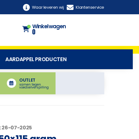
Waar leveren wij
Klantenservice
Winkelwagen
0
0
AARDAPPEL PRODUCTEN
OUTLET
samen tegen
voedselverspilling
: 26-07-2025
 50×115 gram