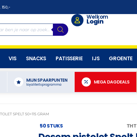
. 150,-
Welkom
Login
VIS
SNACKS
PATISSERIE
IJS
GROENTE
MIJN SPAARPUNTEN
N
MEGA DAGDEALS
loyaliteitsprogramma
TOLET SPELT 50×115 GRAM
50 STUKS
THT
Desem pistolet Spelt