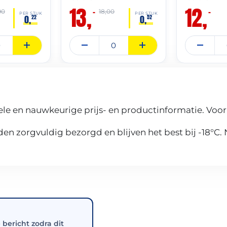
13,
12,
–
–
90
18,00
PER STUK
PER STUK
0,
0,
22
52
le en nauwkeurige prijs- en productinformatie. Voor
n zorgvuldig bezorgd en blijven het best bij -18°C.
e bericht zodra dit