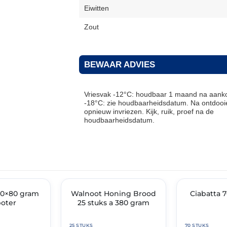
Eiwitten
Zout
BEWAAR ADVIES
Vriesvak -12°C: houdbaar 1 maand na aanko
-18°C: zie houdbaarheidsdatum. Na ontdooie
opnieuw invriezen. Kijk, ruik, proef na de
houdbaarheidsdatum.
THT: 30-06-2027
THT: 07-09-2026
20×80 gram
Walnoot Honing Brood
🔥 OP=OP
🔥 OP=OP
Ciabatta 
oter
25 stuks a 380 gram
25 STUKS
70 STUKS