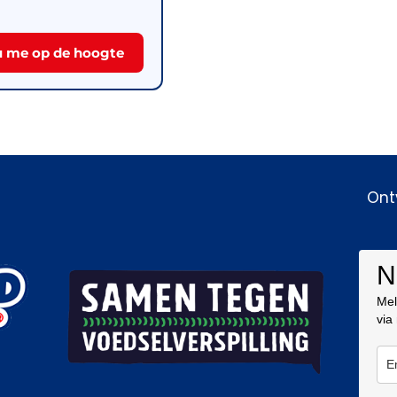
 me op de hoogte
Ont
N
Mel
via