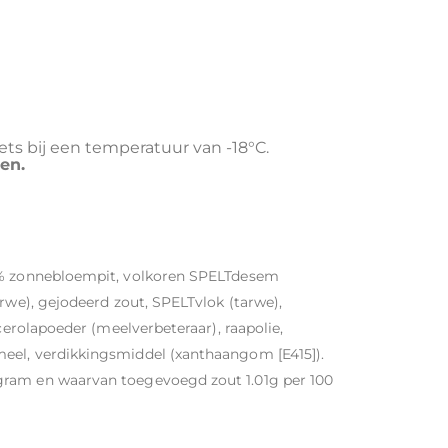
ts bij een temperatuur van -18°C.
en.
,3% zonnebloempit, volkoren SPELTdesem
arwe), gejodeerd zout, SPELTvlok (tarwe),
acerolapoeder (meelverbeteraar), raapolie,
eel, verdikkingsmiddel (xanthaangom [E415]).
gram en waarvan toegevoegd zout 1.01g per 100