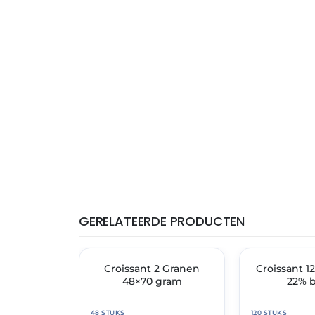
GERELATEERDE PRODUCTEN
THT: 28-02-2027
THT: 03-10-2026
🔥 OP=OP
Croissant 2 Granen
Croissant 1
🔥 OP=OP
48×70 gram
22% b
48 STUKS
120 STUKS