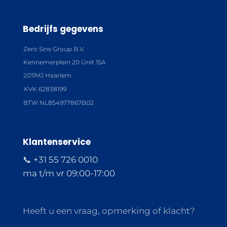
Bedrijfs gegevens
Zero Sins Group B.V.
Kennemerplein 20 Unit 15A
2011MJ Haarlem
KVK 62838199
BTW NL854977867B02
Klantenservice
📞 +31 55 726 0010
ma t/m vr 09:00-17:00
Heeft u een vraag, opmerking of klacht?