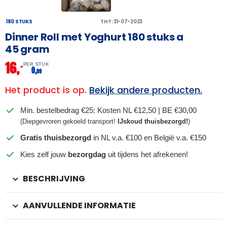
180 STUKS
THT: 31-07-2023
Dinner Roll met Yoghurt 180 stuks a
45 gram
16,
–
PER STUK
0,
09
Het product is op.
Bekijk andere producten.
Min. bestelbedrag €25: Kosten NL €12,50 | BE €30,00
(Diepgevroren gekoeld transport!
IJskoud thuisbezorgd!
)
Gratis thuisbezorgd
in NL v.a. €100 en België v.a. €150
Kies zelf jouw
bezorgdag
uit tijdens het afrekenen!
BESCHRIJVING
AANVULLENDE INFORMATIE