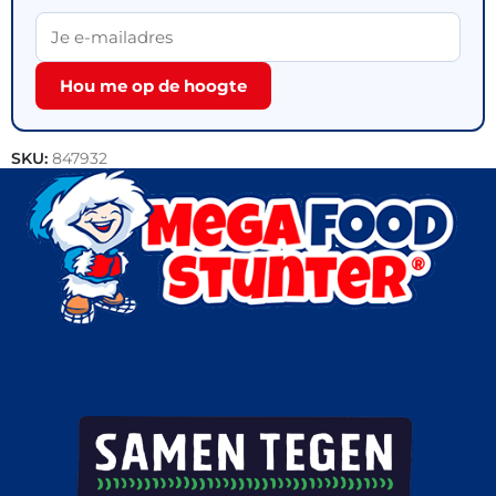
Hou me op de hoogte
SKU:
847932
Categorieën:
Bakkerij
,
Brood
,
Outlet