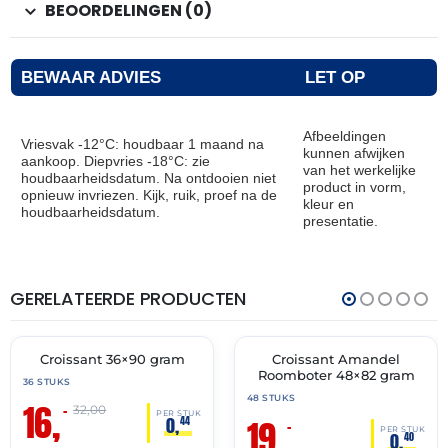
BEOORDELINGEN (0)
BEWAAR ADVIES
LET OP
Afbeeldingen
Vriesvak -12°C: houdbaar 1 maand na
kunnen afwijken
aankoop. Diepvries -18°C: zie
van het werkelijke
houdbaarheidsdatum. Na ontdooien niet
product in vorm,
opnieuw invriezen. Kijk, ruik, proef na de
kleur en
houdbaarheidsdatum.
presentatie.
GERELATEERDE PRODUCTEN
THT:
THT:
30-
30-
06-
04-
2027
2027
Croissant 36×90 gram
Croissant Amandel
🔥 OP=OP
🔥 OP=OP
Roomboter 48×82 gram
36 STUKS
48 STUKS
16,
–
32,00
PER STUK
19,
0,
44
–
PER STUK
0,
40