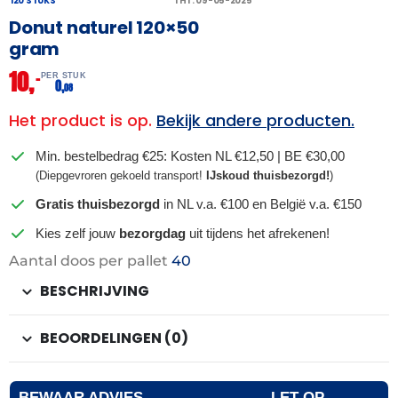
120 STUKS
THT: 09-05-2025
Donut naturel 120×50
gram
10,
–
PER STUK
0,
08
Het product is op.
Bekijk andere producten.
Min. bestelbedrag €25: Kosten NL €12,50 | BE €30,00
(Diepgevroren gekoeld transport!
IJskoud thuisbezorgd!
)
Gratis thuisbezorgd
in NL v.a. €100 en België v.a. €150
Kies zelf jouw
bezorgdag
uit tijdens het afrekenen!
Aantal doos per pallet
40
BESCHRIJVING
BEOORDELINGEN (0)
BEWAAR ADVIES
LET OP