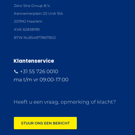
Zero Sins Group B.V.
Kennemerplein 20 Unit 15A
2011MJ Haarlem
KVK 62838199
BTW NL854977867B02
Klantenservice
📞 +31 55 726 0010
ma t/m vr 09:00-17:00
Heeft u een vraag, opmerking of klacht?
STUUR ONS EEN BERICHT