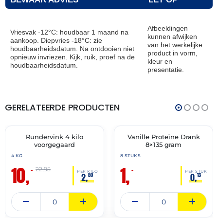
Afbeeldingen
Vriesvak -12°C: houdbaar 1 maand na
kunnen afwijken
aankoop. Diepvries -18°C: zie
van het werkelijke
houdbaarheidsdatum. Na ontdooien niet
product in vorm,
opnieuw invriezen. Kijk, ruik, proef na de
kleur en
houdbaarheidsdatum.
presentatie.
GERELATEERDE PRODUCTEN
THT:
THT:
12-
31-
08-
05-
2026
2026
Rundervink 4 kilo
Vanille Proteïne Drank
🔥 OP=OP
🔥 OP=OP
voorgegaard
8×135 gram
4 KG
8 STUKS
10,
1,
–
–
22,95
PER KILO
PER STUK
2,
0,
50
13