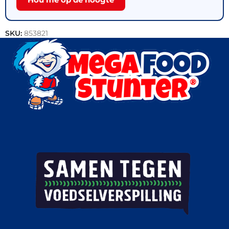
SKU:
853821
Categorie:
Outlet