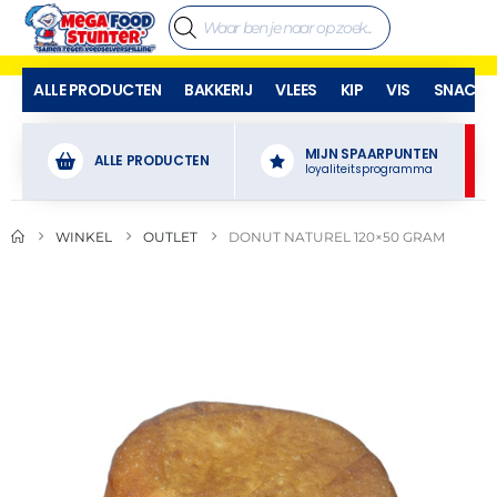
ALLE PRODUCTEN
BAKKERIJ
VLEES
KIP
VIS
SNACKS
MIJN SPAARPUNTEN
ALLE PRODUCTEN
loyaliteitsprogramma
WINKEL
OUTLET
DONUT NATUREL 120×50 GRAM