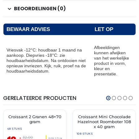
BEOORDELINGEN (0)
BEWAAR ADVIES
LET OP
Afbeeldingen
Vriesvak -12°C: houdbaar 1 maand na
kunnen afwijken
aankoop. Diepvries -18°C: zie
van het werkelijke
houdbaarheidsdatum. Na ontdooien niet
product in vorm,
opnieuw invriezen. Kijk, ruik, proef na de
kleur en
houdbaarheidsdatum.
presentatie.
GERELATEERDE PRODUCTEN
THT:
THT:
28-
31-
02-
05-
2027
2027
Croissant 2 Granen 48×70
Croissant Mini Chocolade
🔥 OP=OP
🔥 OP=OP
gram
Hazelnoot Roomboter 108
x 40 gram
48 STUKS
108 STUKS
–
32,00
PER STUK