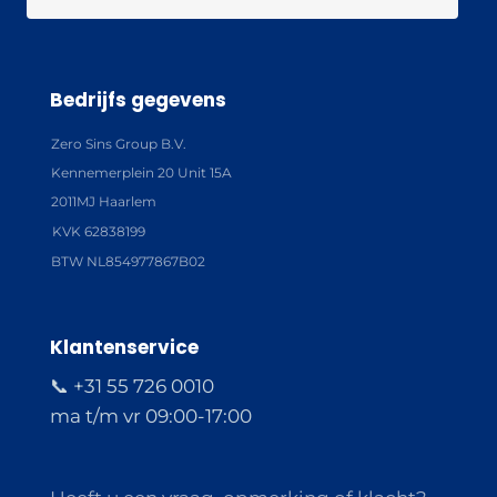
Bedrijfs gegevens
Zero Sins Group B.V.
Kennemerplein 20 Unit 15A
2011MJ Haarlem
KVK 62838199
BTW NL854977867B02
Klantenservice
📞 +31 55 726 0010
ma t/m vr 09:00-17:00