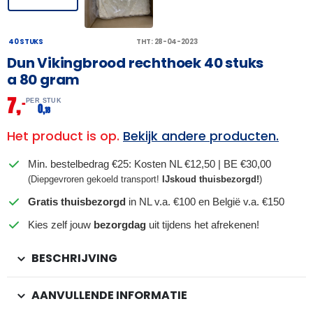
40 STUKS
THT: 28-04-2023
Dun Vikingbrood rechthoek 40 stuks
a 80 gram
7,
–
PER STUK
0,
18
Het product is op.
Bekijk andere producten.
Min. bestelbedrag €25: Kosten NL €12,50 | BE €30,00
(Diepgevroren gekoeld transport!
IJskoud thuisbezorgd!
)
Gratis thuisbezorgd
in NL v.a. €100 en België v.a. €150
Kies zelf jouw
bezorgdag
uit tijdens het afrekenen!
BESCHRIJVING
AANVULLENDE INFORMATIE