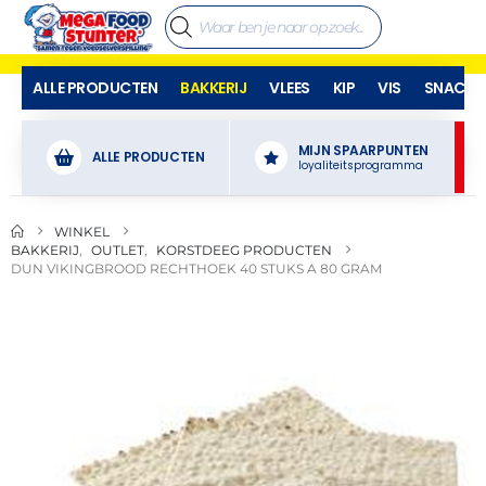
ALLE PRODUCTEN
BAKKERIJ
VLEES
KIP
VIS
SNACKS
MIJN SPAARPUNTEN
ALLE PRODUCTEN
loyaliteitsprogramma
WINKEL
BAKKERIJ
,
OUTLET
,
KORSTDEEG PRODUCTEN
DUN VIKINGBROOD RECHTHOEK 40 STUKS A 80 GRAM