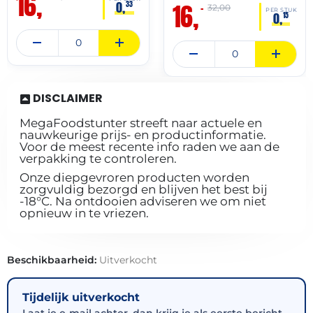
16,
16,
0,
33
–
32,00
PER STUK
0,
15
DISCLAIMER
MegaFoodstunter streeft naar actuele en
nauwkeurige prijs- en productinformatie.
Voor de meest recente info raden we aan de
verpakking te controleren.
Onze diepgevroren producten worden
zorgvuldig bezorgd en blijven het best bij
-18°C. Na ontdooien adviseren we om niet
opnieuw in te vriezen.
Beschikbaarheid:
Uitverkocht
Tijdelijk uitverkocht
Laat je e-mail achter, dan krijg je als eerste bericht