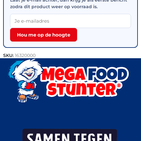
zodra dit product weer op voorraad is.
Hou me op de hoogte
SKU:
16320000
Categorieën:
Bakkerij
,
Korstdeeg producten
,
Outlet