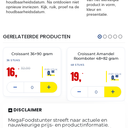
houdbaarheidsdatum. Na ontdooien niet
product in vorm,
opnieuw invriezen. Kijk, ruik, proef na de
kleur en
houdbaarheidsdatum.
presentatie.
GERELATEERDE PRODUCTEN
THT:
THT:
30-
30-
06-
04-
2027
2027
Croissant 36×90 gram
Croissant Amandel
🔥 OP=OP
🔥 OP=OP
Roomboter 48×82 gram
36 STUKS
48 STUKS
16,
–
32,00
PER STUK
19,
0,
44
–
PER STUK
0,
40
DISCLAIMER
MegaFoodstunter streeft naar actuele en
nauwkeurige prijs- en productinformatie.