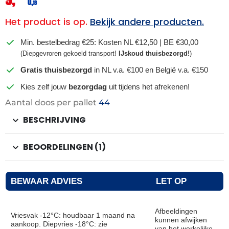
0,
18
Het product is op.
Bekijk andere producten.
Min. bestelbedrag €25: Kosten NL €12,50 | BE €30,00
(Diepgevroren gekoeld transport!
IJskoud thuisbezorgd!
)
Gratis thuisbezorgd
in NL v.a. €100 en België v.a. €150
Kies zelf jouw
bezorgdag
uit tijdens het afrekenen!
Aantal doos per pallet
44
BESCHRIJVING
BEOORDELINGEN (1)
BEWAAR ADVIES
LET OP
Afbeeldingen
Vriesvak -12°C: houdbaar 1 maand na
kunnen afwijken
aankoop. Diepvries -18°C: zie
van het werkelijke