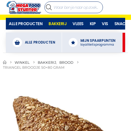
ALLE PRODUCTEN
BAKKERIJ
VLEES
KIP
VIS
SNACKS
MIJN SPAARPUNTEN
ALLE PRODUCTEN
loyaliteitsprogramma
WINKEL
BAKKERIJ
,
BROOD
TRIANGEL BROODJE 50×80 GRAM