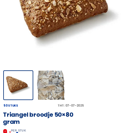
50 STUKS
THT: 07-07-2025
Triangel broodje 50×80
gram
9,
–
PER STUK