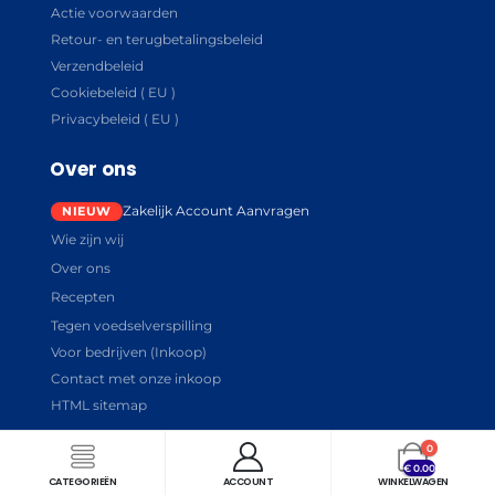
Actie voorwaarden
Retour- en terugbetalingsbeleid
Verzendbeleid
Cookiebeleid ( EU )
Privacybeleid ( EU )
Over ons
Zakelijk Account Aanvragen
Wie zijn wij
Over ons
Recepten
Tegen voedselverspilling
Voor bedrijven (Inkoop)
Contact met onze inkoop
HTML sitemap
0
€
0.00
CATEGORIEËN
ACCOUNT
WINKELWAGEN