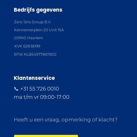
Bedrijfs gegevens
Zero Sins Group B.V.
Kennemerplein 20 Unit 15A
2011MJ Haarlem
KVK 62838199
BTW NL854977867B02
Klantenservice
📞 +31 55 726 0010
ma t/m vr 09:00-17:00
Heeft u een vraag, opmerking of klacht?