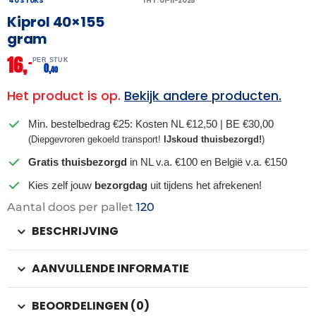
40 STUKS
THT: 01-11-2025
Kiprol 40×155
gram
16,
–
PER STUK
0,
40
Het product is op.
Bekijk andere producten.
Min. bestelbedrag €25: Kosten NL €12,50 | BE €30,00
(Diepgevroren gekoeld transport!
IJskoud thuisbezorgd!
)
Gratis thuisbezorgd
in NL v.a. €100 en België v.a. €150
Kies zelf jouw
bezorgdag
uit tijdens het afrekenen!
Aantal doos per pallet
120
BESCHRIJVING
AANVULLENDE INFORMATIE
BEOORDELINGEN (0)