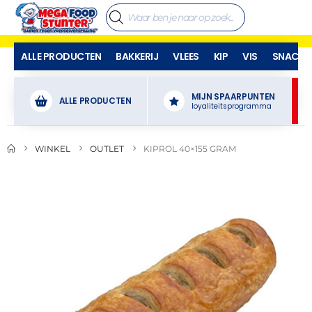
ALLE PRODUCTEN
BAKKERIJ
VLEES
KIP
VIS
SNACKS
MIJN SPAARPUNTEN
ALLE PRODUCTEN
loyaliteitsprogramma
WINKEL
OUTLET
KIPROL 40×155 GRAM