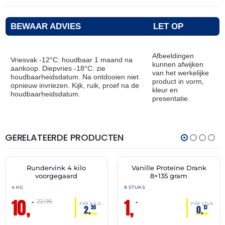
BEWAAR ADVIES
LET OP
Afbeeldingen
Vriesvak -12°C: houdbaar 1 maand na
kunnen afwijken
aankoop. Diepvries -18°C: zie
van het werkelijke
houdbaarheidsdatum. Na ontdooien niet
product in vorm,
opnieuw invriezen. Kijk, ruik, proef na de
kleur en
houdbaarheidsdatum.
presentatie.
GERELATEERDE PRODUCTEN
THT:
THT:
12-
31-
08-
05-
2026
2026
Rundervink 4 kilo
Vanille Proteïne Drank
🔥 OP=OP
🔥 OP=OP
voorgegaard
8×135 gram
4 KG
8 STUKS
10,
1,
–
–
22,95
PER KILO
PER STUK
2,
0,
50
13