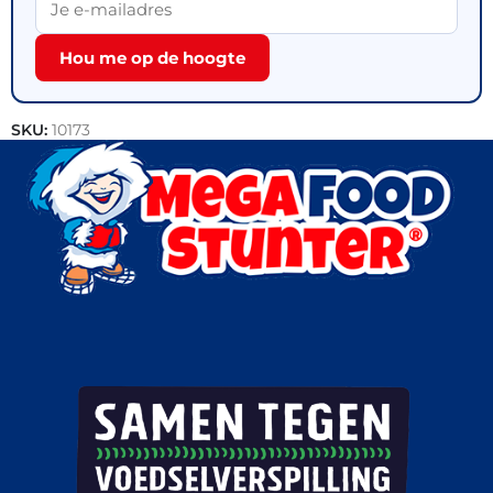
Hou me op de hoogte
SKU:
10173
Categorie:
Outlet