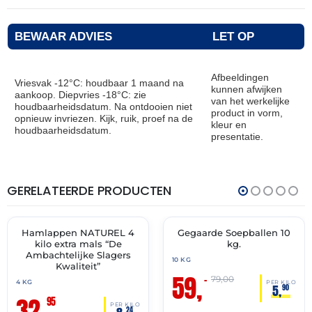
BEWAAR ADVIES
LET OP
Afbeeldingen
Vriesvak -12°C: houdbaar 1 maand na
kunnen afwijken
aankoop. Diepvries -18°C: zie
van het werkelijke
houdbaarheidsdatum. Na ontdooien niet
product in vorm,
opnieuw invriezen. Kijk, ruik, proef na de
kleur en
houdbaarheidsdatum.
presentatie.
GERELATEERDE PRODUCTEN
THT:
THT:
14-
01-
07-
07-
2027
2027
Hamlappen NATUREL 4
Gegaarde Soepballen 10
✓ VAST ASSORTIMENT
🔥 OP=OP
kilo extra mals “De
kg.
Ambachtelijke Slagers
10 KG
Kwaliteit”
59,
–
79,00
4 KG
PER KILO
5,
90
32,
95
PER KILO
24