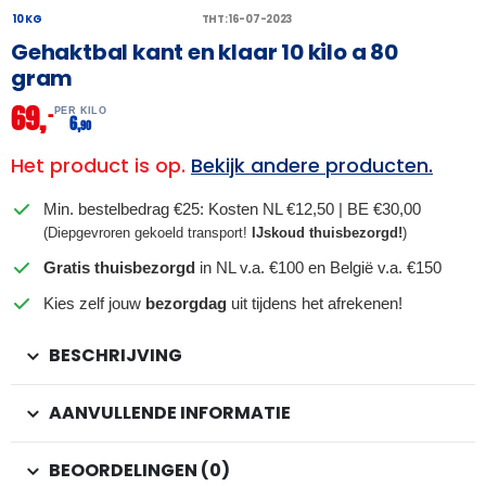
10 KG
THT: 16-07-2023
Gehaktbal kant en klaar 10 kilo a 80
gram
69,
–
PER KILO
6,
90
Het product is op.
Bekijk andere producten.
Min. bestelbedrag €25: Kosten NL €12,50 | BE €30,00
(Diepgevroren gekoeld transport!
IJskoud thuisbezorgd!
)
Gratis thuisbezorgd
in NL v.a. €100 en België v.a. €150
Kies zelf jouw
bezorgdag
uit tijdens het afrekenen!
BESCHRIJVING
AANVULLENDE INFORMATIE
BEOORDELINGEN (0)