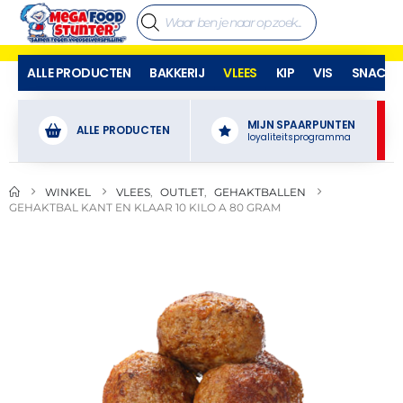
ALLE PRODUCTEN
BAKKERIJ
VLEES
KIP
VIS
SNACKS
MIJN SPAARPUNTEN
ALLE PRODUCTEN
loyaliteitsprogramma
WINKEL
VLEES
,
OUTLET
,
GEHAKTBALLEN
GEHAKTBAL KANT EN KLAAR 10 KILO A 80 GRAM