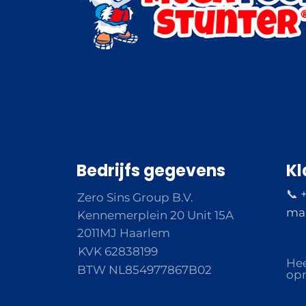
Bedrijfs gegevens
Kl
📞 
Zero Sins Group B.V.
ma 
Kennemerplein 20 Unit 15A
2011MJ Haarlem
KVK 62838199
Hee
BTW NL854977867B02
opm