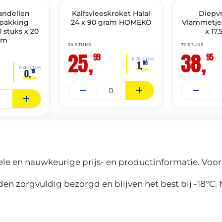
IMENT
andellen
✓ VAST ASSORTIMENT
Kalfsvleeskroket Halal
✓ VAST ASSOR
Diepv
rpakking
24 x 90 gram HOMEKO
Vlammetjes
stuks x 20
x 17
am
24 STUKS
72 STUKS
25,
38,
99
95
PER STUK
1,
08
PER STUK
0,
19
le en nauwkeurige prijs- en productinformatie. Voor
n zorgvuldig bezorgd en blijven het best bij -18°C.