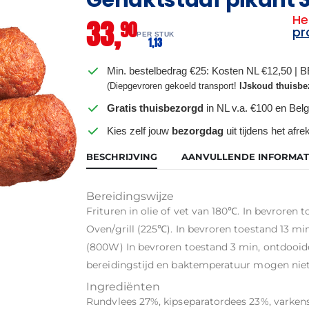
He
33,
90
pr
PER STUK
1,
13
Min. bestelbedrag €25: Kosten NL €12,50 | 
(Diepgevroren gekoeld transport!
IJskoud thuisbe
Gratis thuisbezorgd
in NL v.a. €100 en Belg
Kies zelf jouw
bezorgdag
uit tijdens het afr
BESCHRIJVING
AANVULLENDE INFORMAT
Bereidingswijze
Frituren in olie of vet van 180℃. In bevroren
Oven/grill (225℃). In bevroren toestand 13 m
(800W) In bevroren toestand 3 min, ontdoo
bereidingstijd en baktemperatuur mogen nie
Ingrediënten
Rundvlees 27%, kipseparatordees 23%, varkensc