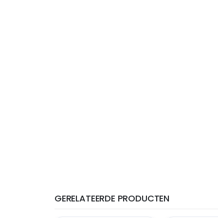
GERELATEERDE PRODUCTEN
THT: 19-04-2027
THT: 30-06-2027