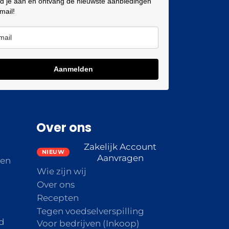
d je aan en ontvang de nieuwste aanbiedingen
 mail!
Aanmelden
Over ons
Zakelijk Account
Aanvragen
den
Wie zijn wij
Over ons
Recepten
Tegen voedselverspilling
d
Voor bedrijven (Inkoop)