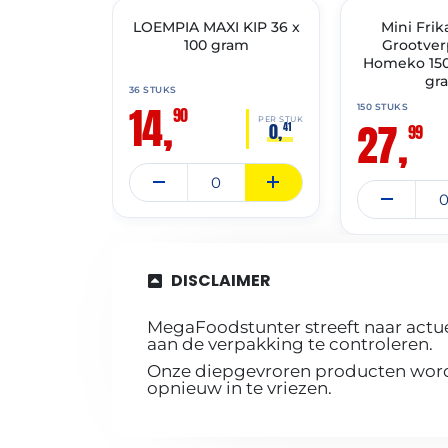
LOEMPIA MAXI KIP 36 x
🔥 OP=OP
✓ VAST ASSORT
Mini Frik
100 gram
Grootve
Homeko 150 
gr
36 STUKS
14,
150 STUKS
90
27,
PER STUK
0,
41
99
DISCLAIMER
MegaFoodstunter streeft naar actue
aan de verpakking te controleren.
Onze diepgevroren producten worde
opnieuw in te vriezen.