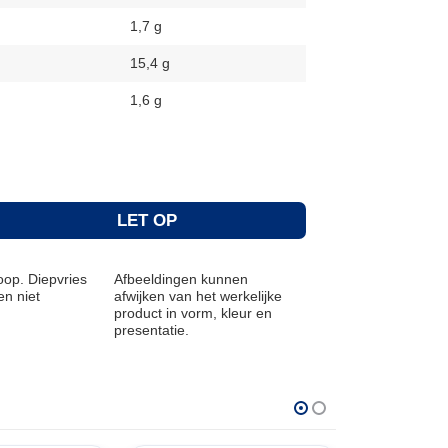
1,7 g
15,4 g
1,6 g
LET OP
op. Diepvries
Afbeeldingen kunnen
n niet
afwijken van het werkelijke
product in vorm, kleur en
presentatie.
THT: 30-04-2027
THT: 28-04-20