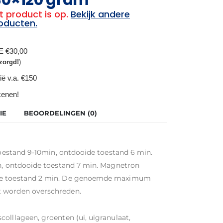
t product is op.
Bekijk andere
oducten.
BE €30,00
zorgd!
)
ië v.a. €150
ekenen!
IE
BEOORDELINGEN (0)
 toestand 9-10min, ontdooide toestand 6 min.
in, ontdooide toestand 7 min. Magnetron
ide toestand 2 min. De genoemde maximum
t worden overschreden.
olllageen, groenten (ui, uigranulaat,