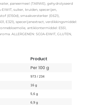
, water, paneermeel (TARWE), gehydrolyseerd
-EIWIT, suiker, kruiden, specerijen,
stof (E150d), smaakversterker (E621),
, E321), specerijenextract, verdikkingsmiddel:
 zonnebloemolie, antiklontermiddel: E551,
ui aroma. ALLERGENEN: SOJA-EIWIT, GLUTEN,
Product
Per 100 g
973 / 234
16 g
5,6 g
6,9 g