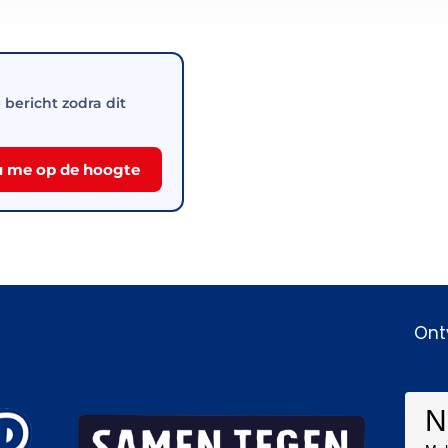
e bericht zodra dit
 me op de hoogte
Ont
N