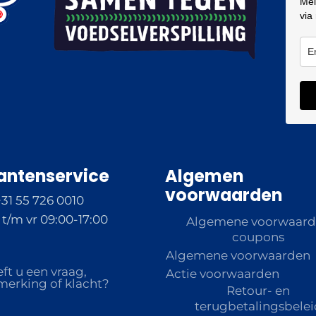
Mel
via
antenservice
Algemen
voorwaarden
+31 55 726 0010
t/m vr 09:00-17:00
Algemene voorwaar
coupons
Algemene voorwaarden
ft u een vraag,
Actie voorwaarden
erking of klacht?
Retour- en
terugbetalingsbelei