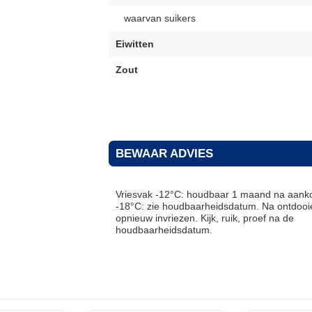
waarvan suikers
Eiwitten
Zout
BEWAAR ADVIES
Vriesvak -12°C: houdbaar 1 maand na aanko
-18°C: zie houdbaarheidsdatum. Na ontdooie
opnieuw invriezen. Kijk, ruik, proef na de
houdbaarheidsdatum.
THT: 15-07-2027
THT: 30-04-2027