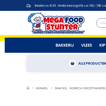
Bestel v.a. €25 · Gratis bezorgd NL v.a. 100,- | BE v.a
BAKKERIJ
VLEES
KIP
ALLE PRODUCTE
WINKEL
SNACKS
,
HORECA GROOTHANDE