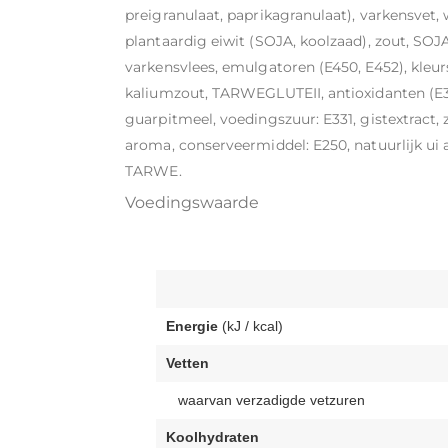
preigranulaat, paprikagranulaat), varkensvet
plantaardig eiwit (SOJA, koolzaad), zout, SOJA
varkensvlees, emulgatoren (E450, E452), kleur
kaliumzout, TARWEGLUTEII, antioxidanten (E301
guarpitmeel, voedingszuur: E331, gistextract,
aroma, conserveermiddel: E250, natuurlijk 
TARWE.
Voedingswaarde
Energie
(kJ / kcal)
Vetten
waarvan verzadigde vetzuren
Koolhydraten