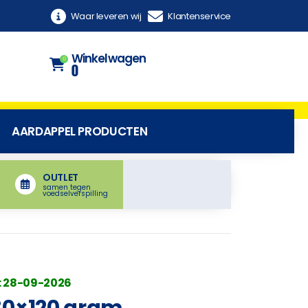
Waar leveren wij
Klantenservice
Winkelwagen
0
0
AARDAPPEL PRODUCTEN
OUTLET
samen tegen
voedselverspilling
: 28-09-2026
30×120 gram