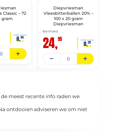
TIMENT
riesman
✓ VAST ASSORTIMENT
Diepvriesman
✓ VAST ASSO
Diepvri
 Classic – 72
Vleesbitterballen 20% –
Kaassouff
,5 gram
100 x 20 gram
Diepvriesman
100 STUKS
24,
100 STUKS
95
24,
PER STUK
0,
54
95
PER STUK
0,
25
 de meest recente info raden we
 Na ontdooien adviseren we om niet