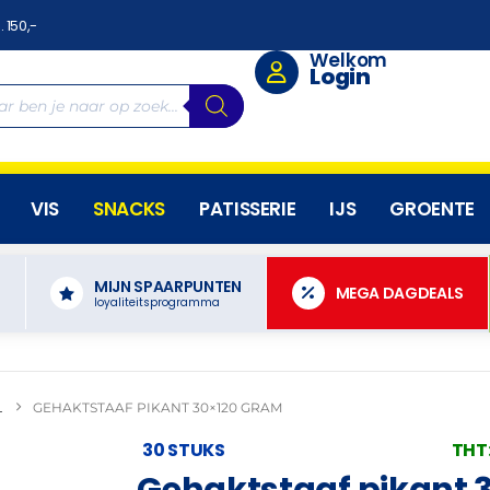
. 150,-
Welkom
Login
VIS
SNACKS
PATISSERIE
IJS
GROENTE
MIJN SPAARPUNTEN
N
MEGA DAGDEALS
loyaliteitsprogramma
L
GEHAKTSTAAF PIKANT 30×120 GRAM
30 STUKS
THT
Gehaktstaaf pikant 