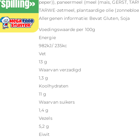
peper)), paneermeel (meel (maïs, GERST, TAR
TARWE-zetmeel, plantaardige olie (zonnebloem
Allergenen informatie: Bevat Gluten, Soja
Voedingswaarde per 100g
Energie
982kJ/ 235kc
Vet
13 g
Waarvan verzadigd
1,3 g
Koolhydraten
11 g
Waarvan suikers
1,4 g
Vezels
5,2 g
Eiwit