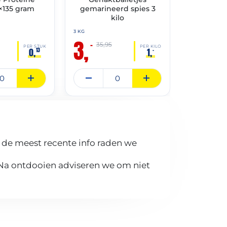
×135 gram
gemarineerd spies 3
Bitterball
kilo
ca 85 bit
gram
3 KG
3,
3 KG
–
35,95
3,
PER STUK
PER KILO
0,
1,
13
–
–
9,00
 de meest recente info raden we
 Na ontdooien adviseren we om niet