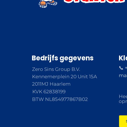
Bedrijfs gegevens
Kl
📞 
Zero Sins Group B.V.
ma 
Kennemerplein 20 Unit 15A
2011MJ Haarlem
KVK 62838199
Hee
BTW NL854977867B02
opm