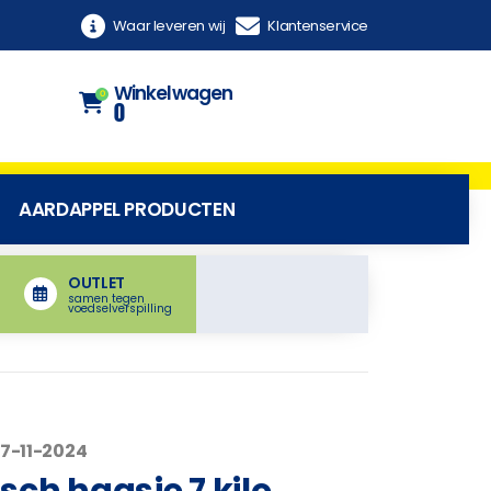
Waar leveren wij
Klantenservice
Winkelwagen
0
0
AARDAPPEL PRODUCTEN
OUTLET
samen tegen
voedselverspilling
07-11-2024
ch haasje 7 kilo