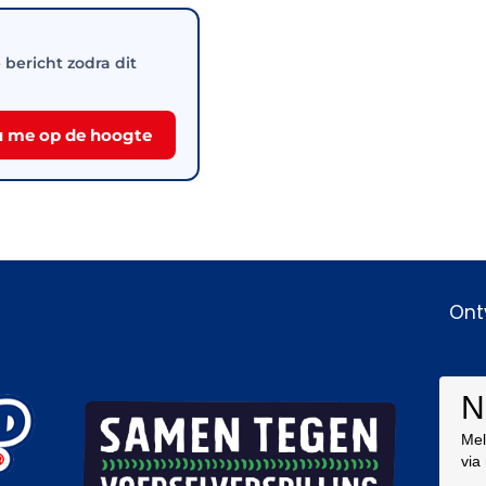
e bericht zodra dit
 me op de hoogte
Ont
N
Mel
via