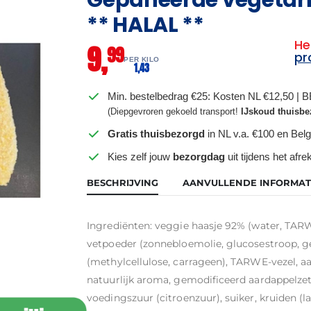
** HALAL **
He
9,
99
pr
PER KILO
1,
43
Min. bestelbedrag €25: Kosten NL €12,50 | 
(Diepgevroren gekoeld transport!
IJskoud thuisbe
Gratis thuisbezorgd
in NL v.a. €100 en Belg
Kies zelf jouw
bezorgdag
uit tijdens het afr
BESCHRIJVING
AANVULLENDE INFORMAT
Ingrediënten: veggie haasje 92% (water, TARW
vetpoeder (zonnebloemolie, glucosestroop, ge
(methylcellulose, carrageen), TARWE-vezel, aar
natuurlijk aroma, gemodificeerd aardappelzetme
voedingszuur (citroenzuur), suiker, kruiden (l