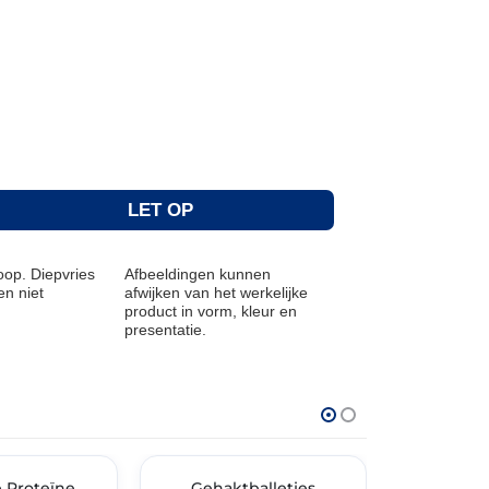
LET OP
op. Diepvries
Afbeeldingen kunnen
n niet
afwijken van het werkelijke
product in vorm, kleur en
presentatie.
THT: 02-07-2026
THT: 21-02-202
e Proteïne
🔥 OP=OP
Gehaktballetjes
🔥 OP=OP
Luxe 