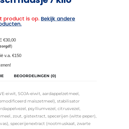
t product is op.
Bekijk andere
oducten.
BE €30,00
zorgd!
)
ië v.a. €150
ekenen!
IE
BEOORDELINGEN (0)
E-eiwit, SOJA-eiwit, aardappelzetmeel,
modificeerd maïszetmeel), stabilisator
dappelvezel, psylliumvezel, citrusvezel,
el, zout, gistextract, specerijen (witte peper),
avas), specerijenextract (nootmuskaat, zwarte