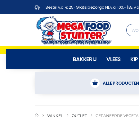
Bestel v.a. €25 · Gratis bezorgd NL v.a. 100,- | BE v.a
BAKKERIJ
VLEES
KIP
ALLE PRODUCTE
WINKEL
OUTLET
GEPANEERDE VEGETARI