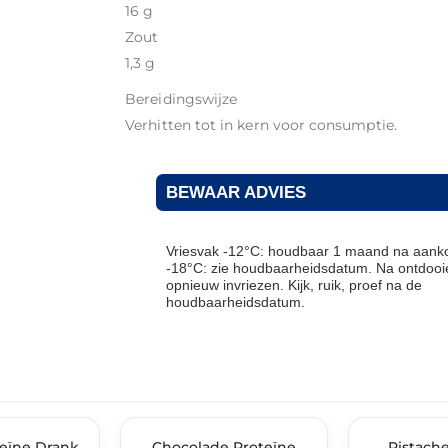
16 g
Zout
1,3 g
Bereidingswijze
Verhitten tot in kern voor consumptie.
BEWAAR ADVIES
Vriesvak -12°C: houdbaar 1 maand na aanko
-18°C: zie houdbaarheidsdatum. Na ontdooie
opnieuw invriezen. Kijk, ruik, proef na de
houdbaarheidsdatum.
THT: 31-05-2026
THT: 31-05-2026
eïne Drank
🔥 OP=OP
Chocolade Proteïne
🔥 OP=OP
Pistach