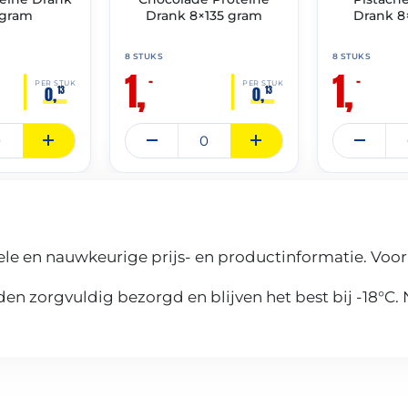
 gram
Drank 8×135 gram
Drank 8
8 STUKS
8 STUKS
1,
1,
–
–
PER STUK
PER STUK
0,
0,
13
13
le en nauwkeurige prijs- en productinformatie. Voor
n zorgvuldig bezorgd en blijven het best bij -18°C.