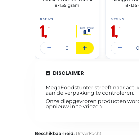
8×135 gram
8×135
8 STUKS
8 STUKS
1,
1,
–
–
PER STUK
0,
13
DISCLAIMER
MegaFoodstunter streeft naar actue
aan de verpakking te controleren.
Onze diepgevroren producten worde
opnieuw in te vriezen.
Beschikbaarheid:
Uitverkocht