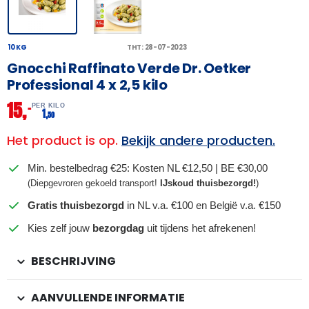
10 KG
THT: 28-07-2023
Gnocchi Raffinato Verde Dr. Oetker
Professional 4 x 2,5 kilo
15,
–
PER KILO
1,
50
Het product is op.
Bekijk andere producten.
Min. bestelbedrag €25: Kosten NL €12,50 | BE €30,00
(Diepgevroren gekoeld transport!
IJskoud thuisbezorgd!
)
Gratis thuisbezorgd
in NL v.a. €100 en België v.a. €150
Kies zelf jouw
bezorgdag
uit tijdens het afrekenen!
BESCHRIJVING
AANVULLENDE INFORMATIE