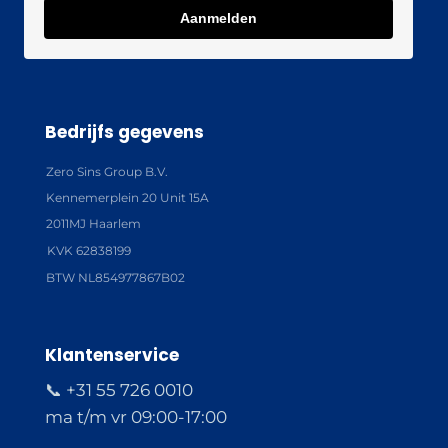
Aanmelden
Bedrijfs gegevens
Zero Sins Group B.V.
Kennemerplein 20 Unit 15A
2011MJ Haarlem
KVK 62838199
BTW NL854977867B02
Klantenservice
📞 +31 55 726 0010
ma t/m vr 09:00-17:00