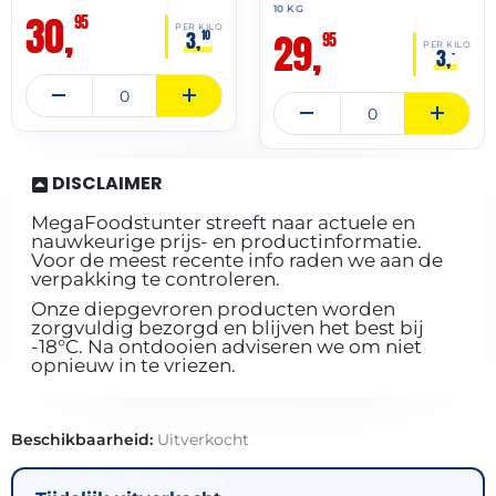
10 KG
30,
95
PER KILO
29,
3,
10
95
PER KILO
3,
–
DISCLAIMER
MegaFoodstunter streeft naar actuele en
nauwkeurige prijs- en productinformatie.
Voor de meest recente info raden we aan de
verpakking te controleren.
Onze diepgevroren producten worden
zorgvuldig bezorgd en blijven het best bij
-18°C. Na ontdooien adviseren we om niet
opnieuw in te vriezen.
Beschikbaarheid:
Uitverkocht