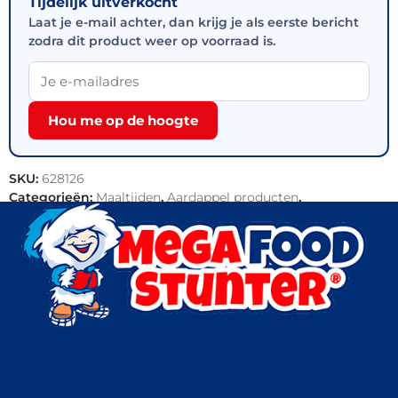
Tijdelijk uitverkocht
Laat je e-mail achter, dan krijg je als eerste bericht
zodra dit product weer op voorraad is.
Hou me op de hoogte
SKU:
628126
Categorieën:
Maaltijden
,
Aardappel producten
,
Aardappelspecialiteiten
,
Outlet