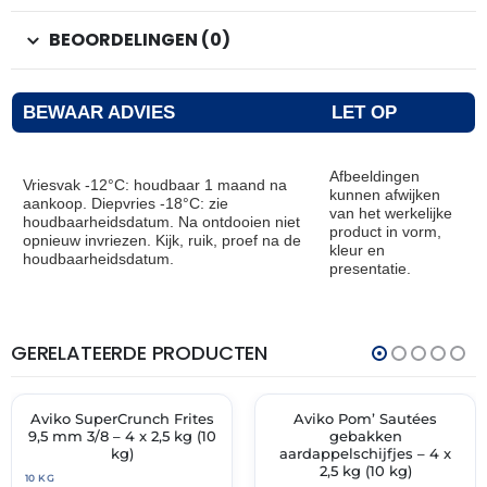
BEOORDELINGEN (0)
BEWAAR ADVIES
LET OP
Afbeeldingen
Vriesvak -12°C: houdbaar 1 maand na
kunnen afwijken
aankoop. Diepvries -18°C: zie
van het werkelijke
houdbaarheidsdatum. Na ontdooien niet
product in vorm,
opnieuw invriezen. Kijk, ruik, proef na de
kleur en
houdbaarheidsdatum.
presentatie.
GERELATEERDE PRODUCTEN
THT:
THT:
16-
15-
07-
10-
2028
2027
Aviko SuperCrunch Frites
Aviko Pom’ Sautées
✓ VAST ASSORTIMENT
✓ VAST ASSORTIMENT
9,5 mm 3/8 – 4 x 2,5 kg (10
gebakken
kg)
aardappelschijfjes – 4 x
2,5 kg (10 kg)
10 KG