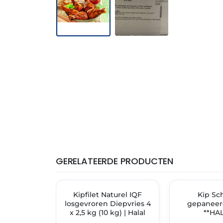
GERELATEERDE PRODUCTEN
THT: 27-12-2027
THT: 01-10-2027
🔥 OP=OP
Kipfilet Naturel IQF
✓ VAST ASSORT
Kip Sch
losgevroren Diepvries 4
gepaneerd
x 2,5 kg (10 kg) | Halal
**HAL