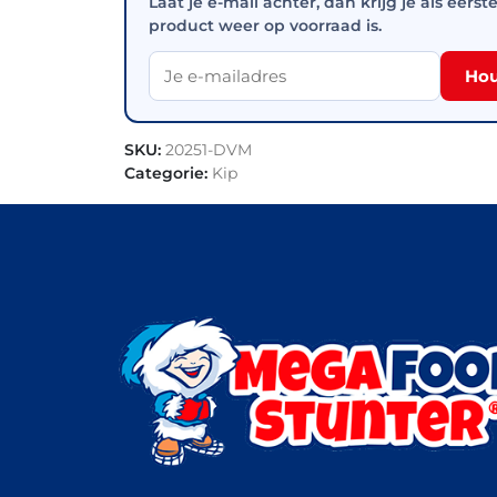
Laat je e-mail achter, dan krijg je als eerst
product weer op voorraad is.
Hou
SKU:
20251-DVM
Categorie:
Kip