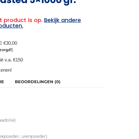
t product is op.
Bekijk andere
oducten.
BE €30,00
zorgd!
)
ië v.a. €150
ekenen!
IE
BEOORDELINGEN (0)
aadolie)
ookpoeder, uienpoeder)