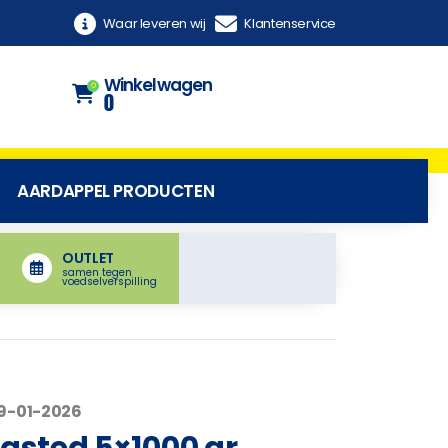
Waar leveren wij
Klantenservice
Winkelwagen
0
0
AARDAPPEL PRODUCTEN
OUTLET
samen tegen
voedselverspilling
29-01-2026
asted 5×1000 gr.