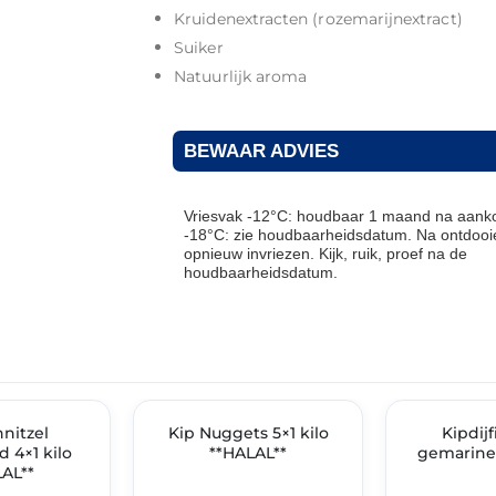
Kruidenextracten (rozemarijnextract)
Suiker
Natuurlijk aroma
BEWAAR ADVIES
Vriesvak -12°C: houdbaar 1 maand na aanko
-18°C: zie houdbaarheidsdatum. Na ontdooie
opnieuw invriezen. Kijk, ruik, proef na de
houdbaarheidsdatum.
THT: 16-12-2027
THT: 07-04-2027
IMENT
nitzel
✓ VAST ASSORTIMENT
Kip Nuggets 5×1 kilo
🔥 OP=OP
Kipdijf
 4×1 kilo
**HALAL**
gemarinee
AL**