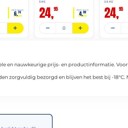
5 KG
2.6 KG
24,
24,
95
95
PER KILO
PER KILO
6,
4,
74
99
le en nauwkeurige prijs- en productinformatie. Voor
n zorgvuldig bezorgd en blijven het best bij -18°C.