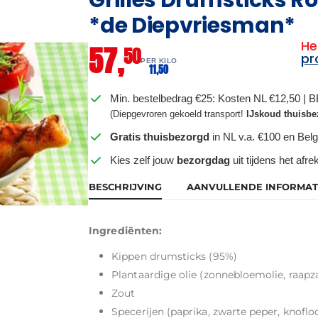
*de Diepvriesman*
He
57,
50
pr
PER KILO
11,
50
Min. bestelbedrag €25: Kosten NL €12,50 | 
(Diepgevroren gekoeld transport!
IJskoud thuisbe
Gratis thuisbezorgd
in NL v.a. €100 en Belg
Kies zelf jouw
bezorgdag
uit tijdens het afr
BESCHRIJVING
AANVULLENDE INFORMAT
Ingrediënten:
Kippen drumsticks (95%)
Plantaardige olie (zonnebloemolie, raapz
Zout
Specerijen (paprika, zwarte peper, knofl