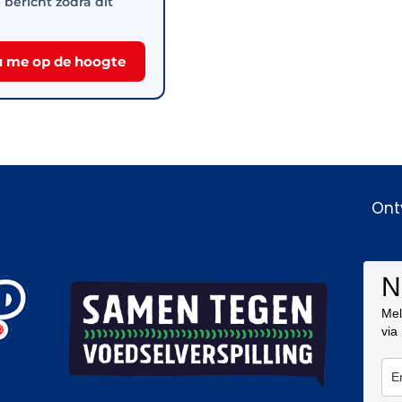
e bericht zodra dit
 me op de hoogte
Ont
N
Mel
via