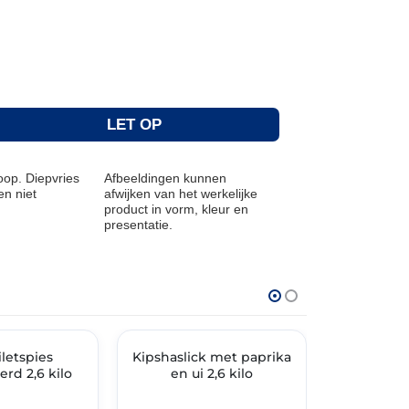
LET OP
op. Diepvries
Afbeeldingen kunnen
n niet
afwijken van het werkelijke
product in vorm, kleur en
presentatie.
THT: 07-04-2027
THT: 07-04-20
iletspies
Kipshaslick met paprika
🔥 OP=OP
🔥 OP=OP
Gema
rd 2,6 kilo
en ui 2,6 kilo
kipfiletha