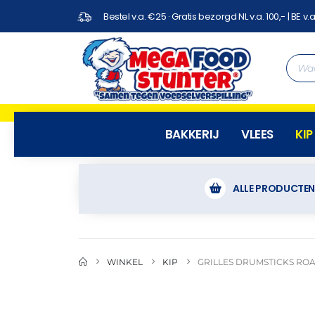
Bestel v.a. €25 · Gratis bezorgd NL v.a. 100,- | BE v.a
BAKKERIJ
VLEES
KIP
ALLE PRODUCTE
WINKEL
KIP
GRILLES DRUMSTICKS ROA