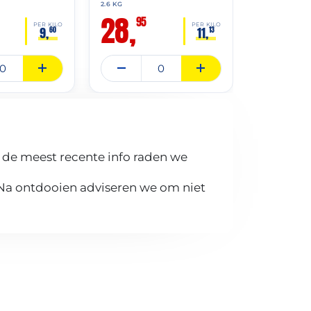
2.6 KG
3 KG
28,
29,
95
95
PER KILO
PER KILO
9,
11,
60
13
 de meest recente info raden we
 Na ontdooien adviseren we om niet