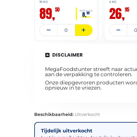
10 KG
4 KG
89,
26,
50
95
PER KILO
8,
95
DISCLAIMER
MegaFoodstunter streeft naar actue
aan de verpakking te controleren.
Onze diepgevroren producten worde
opnieuw in te vriezen.
Beschikbaarheid:
Uitverkocht
Tijdelijk uitverkocht