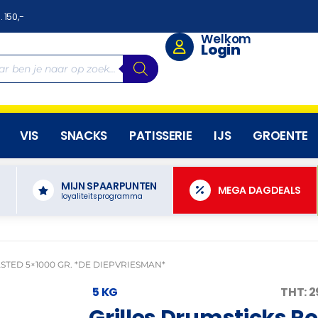
. 150,-
Welkom
Login
VIS
SNACKS
PATISSERIE
IJS
GROENTE
MIJN SPAARPUNTEN
N
MEGA DAGDEALS
loyaliteitsprogramma
STED 5×1000 GR. *DE DIEPVRIESMAN*
5 KG
THT: 
Grilles Drumsticks Ro