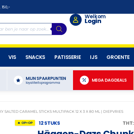
. 150,-
Welkom
Login
VIS
SNACKS
PATISSERIE
IJS
GROENTE
MIJN SPAARPUNTEN
N
MEGA DAGDEALS
loyaliteitsprogramma
SALTED CARAMEL STICKS MULTIPACK 12 X 3 X 80 ML | DIEPVRIES
12 STUKS
THT:
🔥 OP=OP
Häagen-Dazs Chunky