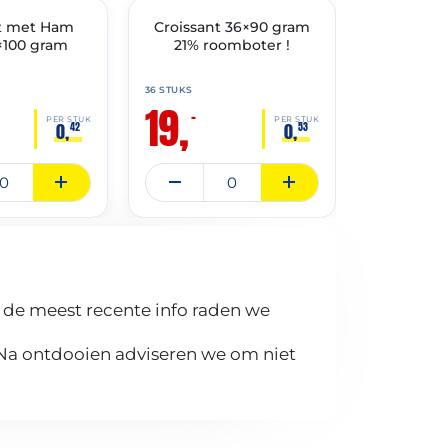
t met Ham
🔥 OP=OP
Croissant 36×90 gram
Oerbrood
🔥 OP=OP
×100 gram
21% roomboter !
36 STUKS
10 STUKS
19,
14,
90
–
PER STUK
PER STUK
0,
0,
42
53
 de meest recente info raden we
 Na ontdooien adviseren we om niet