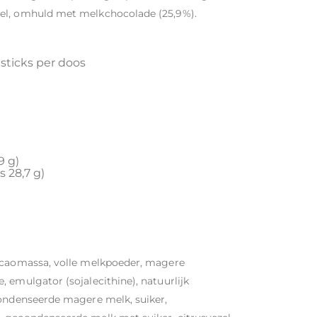
el, omhuld met melkchocolade (25,9%).
 sticks per doos
9 g)
s 28,7 g)
cacaomassa, volle melkpoeder, magere
 emulgator (sojalecithine), natuurlijk
condenseerde magere melk, suiker,