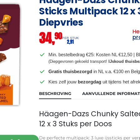
Sticks Multipack 12 x 3
Diepvries
He
34,
90
pr
PER STUK
2,
91
Min. bestelbedrag €25: Kosten NL €12,50 | 
(Diepgevroren gekoeld transport!
IJskoud thuisbe
Gratis thuisbezorgd
in NL v.a. €100 en Belg
Kies zelf jouw
bezorgdag
uit tijdens het afr
BESCHRIJVING
AANVULLENDE INFORMAT
Häagen-Dazs Chunky Salted
12 x 3 Stuks per Doos
De perfecte multipack: 3 luxe ijssticks per v