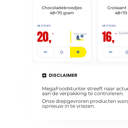
🔥 OP=OP
Chocoladebroodjes
🔥 OP=OP
Croissant
48×70 gram
48×70
48 STUKS
48 STUKS
20,
16,
–
–
32,0
PER STUK
0,
42
DISCLAIMER
MegaFoodstunter streeft naar actue
aan de verpakking te controleren.
Onze diepgevroren producten worde
opnieuw in te vriezen.