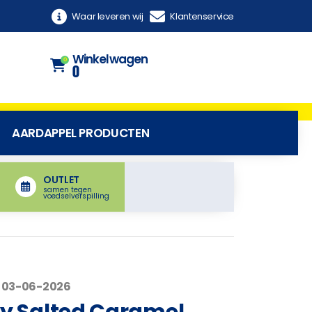
Waar leveren wij
Klantenservice
Winkelwagen
0
0
AARDAPPEL PRODUCTEN
OUTLET
samen tegen
voedselverspilling
 03-06-2026
 Salted Caramel