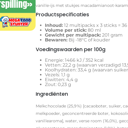
vanille-ijs met stukjes macadamianoot-karam
Productspecificaties
Inhoud:
12 multipacks x 3 sticks = 36
Volume per stick:
80 ml
Gewicht per multipack:
201 gram
Bewaren:
Bij -18°C of kouder
Voedingswaarden per 100g
Energie: 1466 kJ / 352 kcal
Vetten: 22,2 g (waarvan verzadigd 13,
Koolhydraten: 33,4 g (waarvan suiker
Vezels: 1,1 g
Eiwitten: 4,4 g
Zout: 0,23 g
Ingrediënten
Melkchocolade (25,9%) [cacaoboter, suiker, 
melkpoeder, geconcentreerde boter, kokosolie,
vanillearoma], water, verse room (16,0%), ge