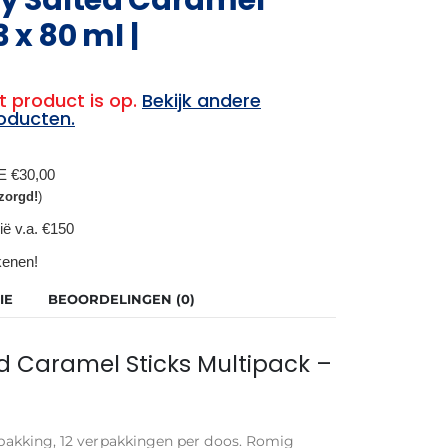
 x 80 ml |
t product is op.
Bekijk andere
oducten.
BE €30,00
zorgd!
)
ië v.a. €150
ekenen!
IE
BEOORDELINGEN (0)
 Caramel Sticks Multipack –
erpakking, 12 verpakkingen per doos. Romig