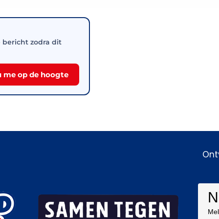
e bericht zodra dit
 me op de hoogte
Ont
N
Mel