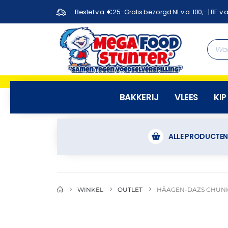
Bestel v.a. €25 · Gratis bezorgd NL v.a. 100,- | BE v.a
BAKKERIJ
VLEES
KIP
ALLE PRODUCTE
WINKEL
OUTLET
HÄAGEN-DAZS CHUNKY 