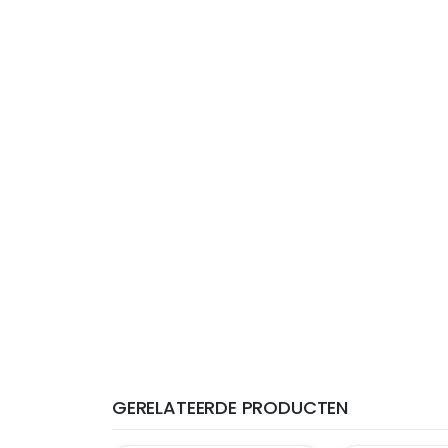
GERELATEERDE PRODUCTEN
THT: 31-07-2027
THT: 28-02-2027