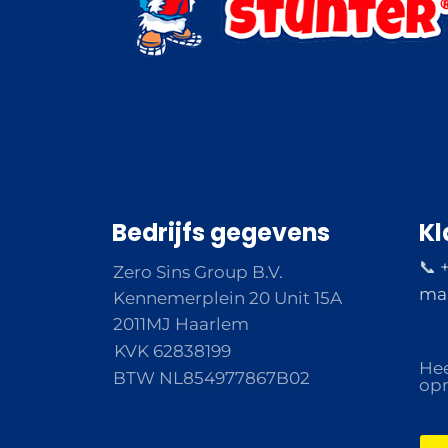
Bedrijfs gegevens
Kl
📞 
Zero Sins Group B.V.
ma 
Kennemerplein 20 Unit 15A
2011MJ Haarlem
KVK 62838199
Hee
BTW NL854977867B02
opm