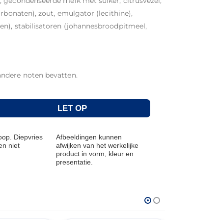
 gecondenseerde melk met suiker, citrusvezel,
rbonaten), zout, emulgator (lecithine),
n), stabilisatoren (johannesbroodpitmeel,
andere noten bevatten.
LET OP
op. Diepvries
Afbeeldingen kunnen
n niet
afwijken van het werkelijke
product in vorm, kleur en
presentatie.
THT: 31-03-2027
THT: 19-06-202