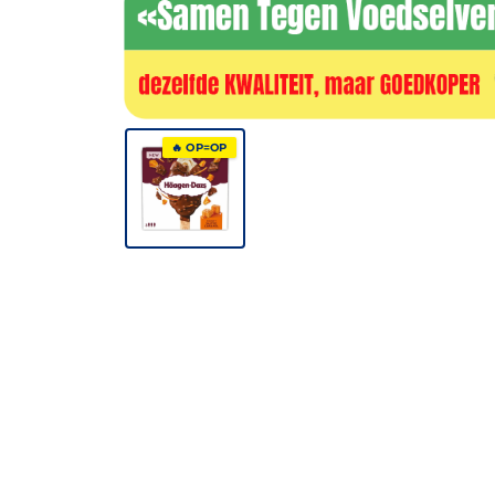
🔥 OP=OP