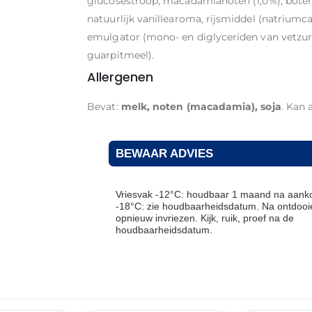
glucosestroop, macadamianoten (1,0%), boter,
natuurlijk vanillearoma, rijsmiddel (natriumca
emulgator (mono- en diglyceriden van vetzure
guarpitmeel).
Allergenen
Bevat:
melk, noten (macadamia), soja
. Kan 
BEWAAR ADVIES
Vriesvak -12°C: houdbaar 1 maand na aanko
-18°C: zie houdbaarheidsdatum. Na ontdooie
opnieuw invriezen. Kijk, ruik, proef na de
houdbaarheidsdatum.
THT: 31-05-2027
THT: 31-10-2026