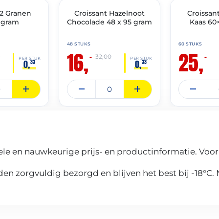
 2 Granen
🔥 OP=OP
Croissant Hazelnoot
🔥 OP=OP
Croissan
 gram
Chocolade 48 x 95 gram
Kaas 60
48 STUKS
60 STUKS
16,
25,
–
–
0
32,00
PER STUK
PER STUK
0,
0,
33
33
le en nauwkeurige prijs- en productinformatie. Voor
n zorgvuldig bezorgd en blijven het best bij -18°C.