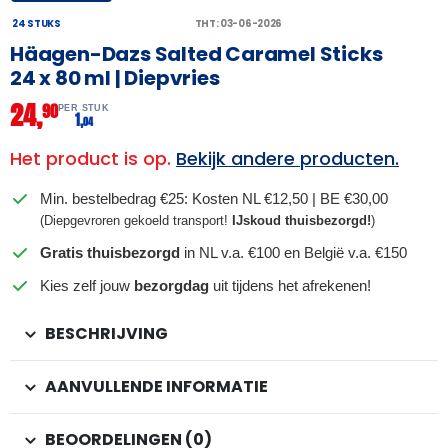
24 STUKS
THT: 03-06-2026
Häagen-Dazs Salted Caramel Sticks
24 x 80 ml | Diepvries
24,
90
PER STUK
1,
04
Het product is op.
Bekijk andere producten.
Min. bestelbedrag €25: Kosten NL €12,50 | BE €30,00
(Diepgevroren gekoeld transport!
IJskoud thuisbezorgd!
)
Gratis thuisbezorgd
in NL v.a. €100 en België v.a. €150
Kies zelf jouw
bezorgdag
uit tijdens het afrekenen!
BESCHRIJVING
AANVULLENDE INFORMATIE
BEOORDELINGEN (0)