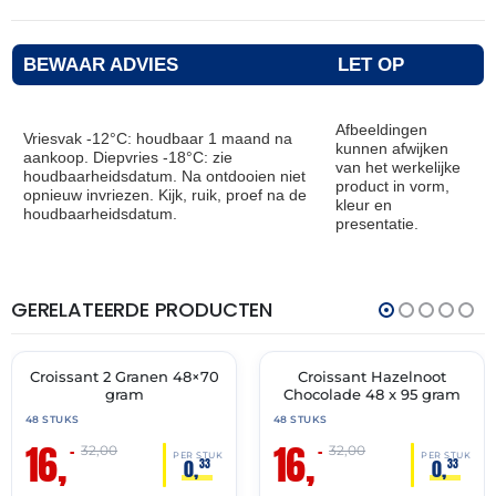
BEWAAR ADVIES
LET OP
Afbeeldingen
Vriesvak -12°C: houdbaar 1 maand na
kunnen afwijken
aankoop. Diepvries -18°C: zie
van het werkelijke
houdbaarheidsdatum. Na ontdooien niet
product in vorm,
opnieuw invriezen. Kijk, ruik, proef na de
kleur en
houdbaarheidsdatum.
presentatie.
GERELATEERDE PRODUCTEN
THT:
THT:
28-
31-
02-
05-
2027
2027
Croissant 2 Granen 48×70
Croissant Hazelnoot
🔥 OP=OP
🔥 OP=OP
gram
Chocolade 48 x 95 gram
48 STUKS
48 STUKS
16,
16,
–
–
32,00
32,00
PER STUK
PER STUK
0,
0,
33
33