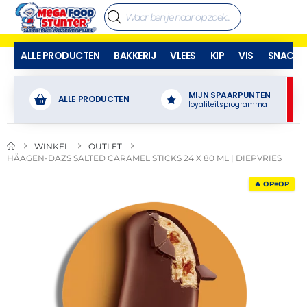
ALLE PRODUCTEN
BAKKERIJ
VLEES
KIP
VIS
SNACKS
MIJN SPAARPUNTEN
ALLE PRODUCTEN
loyaliteitsprogramma
WINKEL
OUTLET
HÄAGEN-DAZS SALTED CARAMEL STICKS 24 X 80 ML | DIEPVRIES
🔥 OP=OP