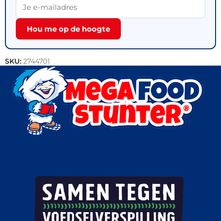
Hou me op de hoogte
SKU:
2744701
Categorie:
Outlet