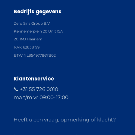
Bedrijfs gegevens
Zero Sins Group B.V.
Kennemerplein 20 Unit 15A
2011MJ Haarlem
KVK 62838199
BTW NL854977867B02
Klantenservice
📞 +31 55 726 0010
ma t/m vr 09:00-17:00
Heeft u een vraag, opmerking of klacht?