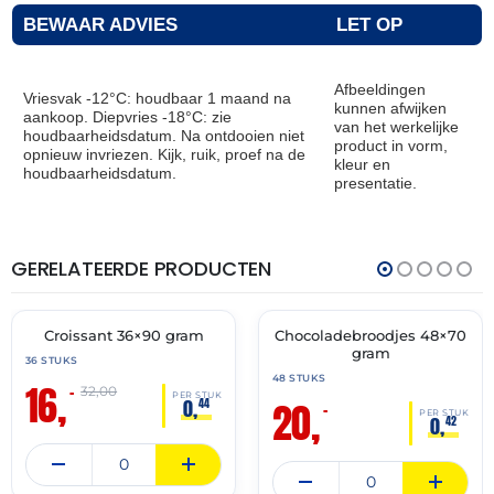
BEWAAR ADVIES
LET OP
Afbeeldingen
Vriesvak -12°C: houdbaar 1 maand na
kunnen afwijken
aankoop. Diepvries -18°C: zie
van het werkelijke
houdbaarheidsdatum. Na ontdooien niet
product in vorm,
opnieuw invriezen. Kijk, ruik, proef na de
kleur en
houdbaarheidsdatum.
presentatie.
GERELATEERDE PRODUCTEN
THT:
THT:
30-
31-
06-
07-
2027
2027
Croissant 36×90 gram
Chocoladebroodjes 48×70
🔥 OP=OP
🔥 OP=OP
gram
36 STUKS
48 STUKS
16,
–
32,00
PER STUK
20,
0,
44
–
PER STUK
0,
42