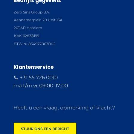
Bedrijfs gegevens
Zero Sins Group B.V.
Kennemerplein 20 Unit 15A
2011MJ Haarlem
KVK 62838199
BTW NL854977867B02
Klantenservice
📞 +31 55 726 0010
ma t/m vr 09:00-17:00
Heeft u een vraag, opmerking of klacht?
STUUR ONS EEN BERICHT