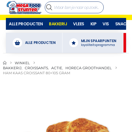
ALLE PRODUCTEN
BAKKERIJ
VLEES
KIP
VIS
SNACKS
MIJN SPAARPUNTEN
ALLE PRODUCTEN
loyaliteitsprogramma
WINKEL
BAKKERIJ
,
CROISSANTS
,
ACTIE
,
HORECA GROOTHANDEL
HAM KAAS CROISSANT 80×105 GRAM