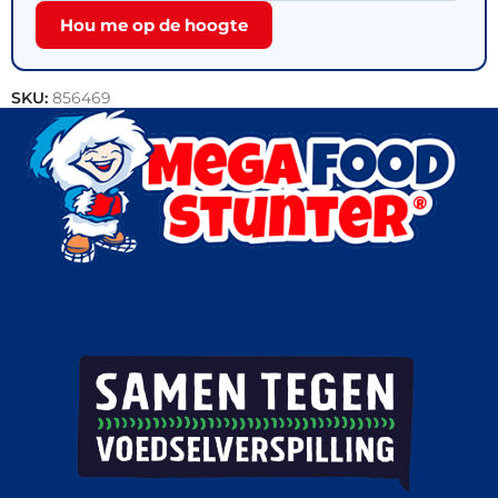
Hou me op de hoogte
SKU:
856469
Categorieën:
Bakkerij
,
Actie
,
Croissants
,
Horeca groothandel