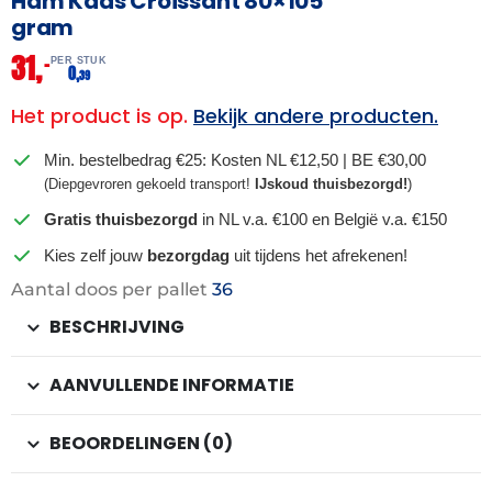
Ham Kaas Croissant 80×105
gram
31,
–
PER STUK
0,
39
Het product is op.
Bekijk andere producten.
Min. bestelbedrag €25: Kosten NL €12,50 | BE €30,00
(Diepgevroren gekoeld transport!
IJskoud thuisbezorgd!
)
Gratis thuisbezorgd
in NL v.a. €100 en België v.a. €150
Kies zelf jouw
bezorgdag
uit tijdens het afrekenen!
Aantal doos per pallet
36
BESCHRIJVING
AANVULLENDE INFORMATIE
BEOORDELINGEN (0)