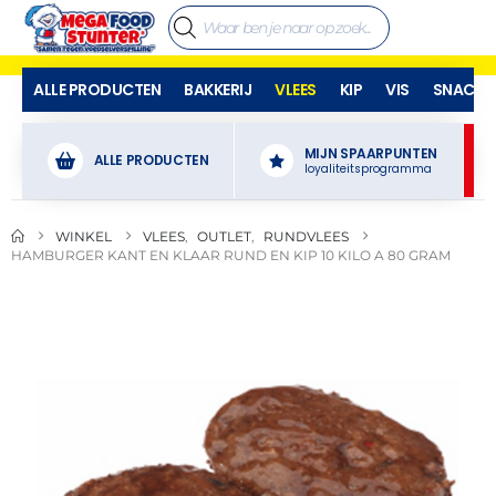
ALLE PRODUCTEN
BAKKERIJ
VLEES
KIP
VIS
SNACKS
MIJN SPAARPUNTEN
ALLE PRODUCTEN
loyaliteitsprogramma
WINKEL
VLEES
,
OUTLET
,
RUNDVLEES
HAMBURGER KANT EN KLAAR RUND EN KIP 10 KILO A 80 GRAM