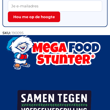
Hou me op de hoogte
SKU:
190095
Categorieën:
Vlees
,
Outlet
,
Rundvlees