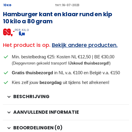
10 KG
THT: 16-07-2023
Hamburger kant en klaar rund en kip
10 kilo a 80 gram
69,
–
PER KILO
6,
90
Het product is op.
Bekijk andere producten.
Min. bestelbedrag €25: Kosten NL €12,50 | BE €30,00
(Diepgevroren gekoeld transport!
IJskoud thuisbezorgd!
)
Gratis thuisbezorgd
in NL v.a. €100 en België v.a. €150
Kies zelf jouw
bezorgdag
uit tijdens het afrekenen!
BESCHRIJVING
AANVULLENDE INFORMATIE
BEOORDELINGEN (0)