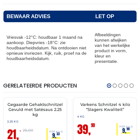
BEWAAR ADVIES
LET OP
Afbeeldingen
Vriesvak -12°C: houdbaar 1 maand na
kunnen afwijken
aankoop. Diepvries -18°C: zie
van het werkelijke
houdbaarheidsdatum. Na ontdooien niet
product in vorm,
opnieuw invriezen. Kijk, ruik, proef na de
kleur en
houdbaarheidsdatum.
presentatie.
GERELATEERDE PRODUCTEN
THT:
THT:
01-
28-
07-
03-
2027
2027
Gegaarde Gehaktschnitzel
Varkens Schnitzel 4 kilo
🔥 OP=OP
✓ VAST ASSORTIMENT
Gevuld met Satésaus 2.25
“Slagers Kwaliteit”
kg
4 KG
2.25 KG
39,
90
PER KILO
21,
9,
98
–
25,00
PER KILO
9,
33