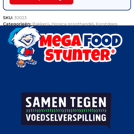
SKU:
30023
Categorieën:
Bakkerij
,
Horeca groothandel
,
Korstdeeg
producten