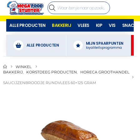
ALLE PRODUCTEN
BAKKERIJ
VLEES
KIP
VIS
SNACKS
MIJN SPAARPUNTEN
ALLE PRODUCTEN
loyaliteitsprogramma
WINKEL
BAKKERIJ
,
KORSTDEEG PRODUCTEN
,
HORECA GROOTHANDEL
SAUCIJZENBROODJE RUNDVLEES 60×125 GRAM