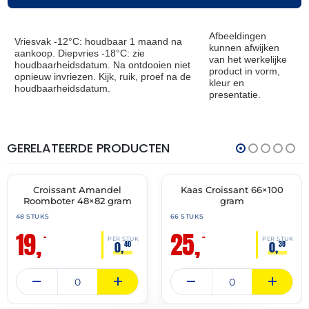
Afbeeldingen
Vriesvak -12°C: houdbaar 1 maand na
kunnen afwijken
aankoop. Diepvries -18°C: zie
van het werkelijke
houdbaarheidsdatum. Na ontdooien niet
product in vorm,
opnieuw invriezen. Kijk, ruik, proef na de
kleur en
houdbaarheidsdatum.
presentatie.
GERELATEERDE PRODUCTEN
THT:
THT:
30-
31-
04-
07-
2027
2027
Croissant Amandel
Kaas Croissant 66×100
🔥 OP=OP
🔥 OP=OP
Roomboter 48×82 gram
gram
48 STUKS
66 STUKS
19,
25,
–
–
PER STUK
PER STUK
0,
0,
40
38