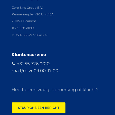
Zero Sins Group B.V.
Kennemerplein 20 Unit 15A
2011MJ Haarlem
KVK 62838199
BTW NL854977867B02
Klantenservice
📞 +31 55 726 0010
ma t/m vr 09:00-17:00
Heeft u een vraag, opmerking of klacht?
STUUR ONS EEN BERICHT