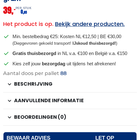
39,
–
PER STUK
0,
65
Het product is op.
Bekijk andere producten.
Min. bestelbedrag €25: Kosten NL €12,50 | BE €30,00
(Diepgevroren gekoeld transport!
IJskoud thuisbezorgd!
)
Gratis thuisbezorgd
in NL v.a. €100 en België v.a. €150
Kies zelf jouw
bezorgdag
uit tijdens het afrekenen!
Aantal doos per pallet
88
BESCHRIJVING
AANVULLENDE INFORMATIE
BEOORDELINGEN (0)
BEWAAR ADVIES
LET OP