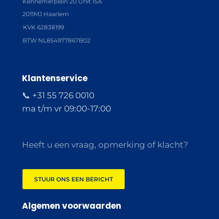
Kennemerplein 20 Unit 15A
2011MJ Haarlem
KVK 62838199
BTW NL854977867B02
Klantenservice
📞 +31 55 726 0010
ma t/m vr 09:00-17:00
Heeft u een vraag, opmerking of klacht?
STUUR ONS EEN BERICHT
Algemen voorwaarden