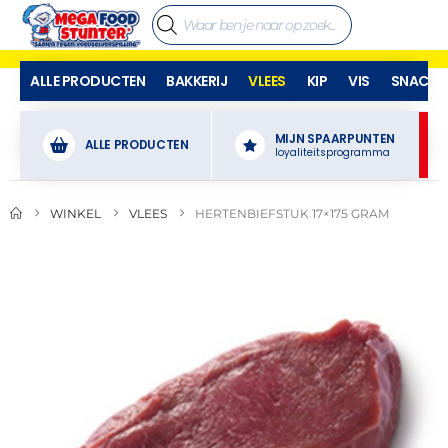
ALLE PRODUCTEN
BAKKERIJ
VLEES
KIP
VIS
SNACKS
MIJN SPAARPUNTEN
ALLE PRODUCTEN
loyaliteitsprogramma
WINKEL
VLEES
HERTENBIEFSTUK 17×175 GRAM