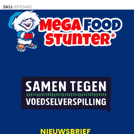
SKU:
EP10465
Categorie:
Vlees
NIEUWSBRIEF