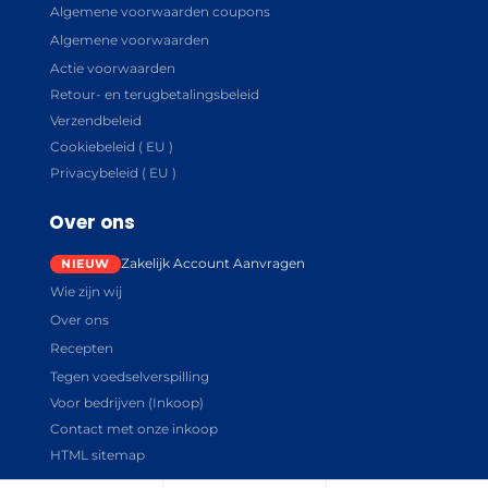
Algemene voorwaarden coupons
Algemene voorwaarden
Actie voorwaarden
Retour- en terugbetalingsbeleid
Verzendbeleid
Cookiebeleid ( EU )
Privacybeleid ( EU )
Over ons
Zakelijk Account Aanvragen
Wie zijn wij
Over ons
Recepten
Tegen voedselverspilling
Voor bedrijven (Inkoop)
Contact met onze inkoop
HTML sitemap