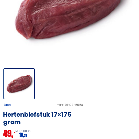
3 KG
THT: 01-09-2024
Hertenbiefstuk 17×175
gram
49,
–
PER KILO
16,
33