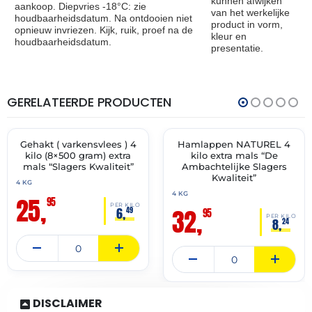
kunnen afwijken
aankoop. Diepvries -18°C: zie
van het werkelijke
houdbaarheidsdatum. Na ontdooien niet
product in vorm,
opnieuw invriezen. Kijk, ruik, proef na de
kleur en
houdbaarheidsdatum.
presentatie.
GERELATEERDE PRODUCTEN
THT:
THT:
13-
14-
07-
07-
2027
2027
Gehakt ( varkensvlees ) 4
Hamlappen NATUREL 4
✓ VAST ASSORTIMENT
✓ VAST ASSORTIMENT
kilo (8×500 gram) extra
kilo extra mals “De
mals “Slagers Kwaliteit”
Ambachtelijke Slagers
Kwaliteit”
4 KG
4 KG
25,
95
PER KILO
32,
6,
49
95
PER KILO
8,
24
DISCLAIMER