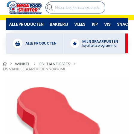
ALLE PRODUCTEN
BAKKERIJ
VLEES
KIP
VIS
SNACKS
MIJN SPAARPUNTEN
ALLE PRODUCTEN
loyaliteitsprogramma
WINKEL
IJS
,
HANDIJSJES
IJS VANILLE AARDBEIEN 70X70ML