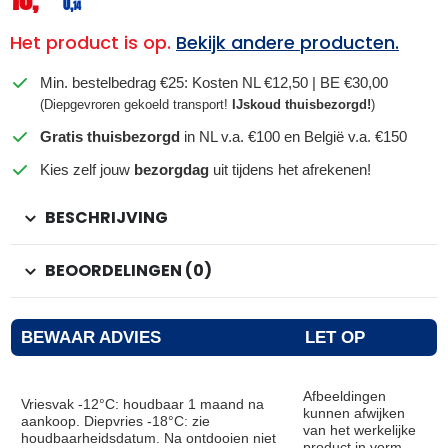
0,
14
Het product is op.
Bekijk andere producten.
Min. bestelbedrag €25: Kosten NL €12,50 | BE €30,00
(Diepgevroren gekoeld transport!
IJskoud thuisbezorgd!
)
Gratis thuisbezorgd
in NL v.a. €100 en België v.a. €150
Kies zelf jouw
bezorgdag
uit tijdens het afrekenen!
BESCHRIJVING
BEOORDELINGEN (0)
BEWAAR ADVIES
LET OP
Afbeeldingen
Vriesvak -12°C: houdbaar 1 maand na
kunnen afwijken
aankoop. Diepvries -18°C: zie
van het werkelijke
houdbaarheidsdatum. Na ontdooien niet
product in vorm,