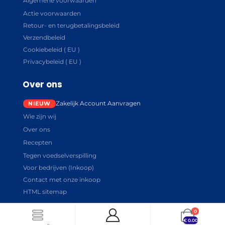
Algemene voorwaarden
Actie voorwaarden
Retour- en terugbetalingsbeleid
Verzendbeleid
Cookiebeleid ( EU )
Privacybeleid ( EU )
Over ons
Zakelijk Account Aanvragen
Wie zijn wij
Over ons
Recepten
Tegen voedselverspilling
Voor bedrijven (Inkoop)
Contact met onze inkoop
HTML sitemap
0
€
0.00