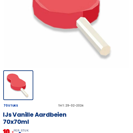
70 STUKS
THT: 29-02-2024
IJs Vanille Aardbeien
70x70ml
10,
–
PER STUK