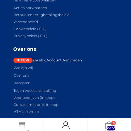
Algemene voorwaarden
Actie voorwaarden
Retour- en terugbetalingsbeleid
Verzendbeleid
Cookiebeleid ( EU )
Privacybeleid ( EU )
Over ons
Zakelijk Account Aanvragen
Wie zijn wij
Over ons
Recepten
Tegen voedselverspilling
Voor bedrijven (Inkoop)
Contact met onze inkoop
HTML sitemap
0
€
0.00