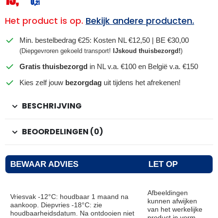
0,
21
Het product is op.
Bekijk andere producten.
Min. bestelbedrag €25: Kosten NL €12,50 | BE €30,00
(Diepgevroren gekoeld transport!
IJskoud thuisbezorgd!
)
Gratis thuisbezorgd
in NL v.a. €100 en België v.a. €150
Kies zelf jouw
bezorgdag
uit tijdens het afrekenen!
BESCHRIJVING
BEOORDELINGEN (0)
BEWAAR ADVIES
LET OP
Afbeeldingen
Vriesvak -12°C: houdbaar 1 maand na
kunnen afwijken
aankoop. Diepvries -18°C: zie
van het werkelijke
houdbaarheidsdatum. Na ontdooien niet
product in vorm,