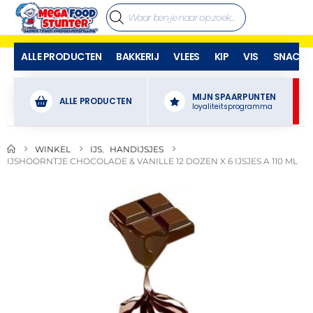
ALLE PRODUCTEN
BAKKERIJ
VLEES
KIP
VIS
SNACKS
MIJN SPAARPUNTEN
ALLE PRODUCTEN
loyaliteitsprogramma
WINKEL
IJS
,
HANDIJSJES
IJSHOORNTJE CHOCOLADE & VANILLE 12 DOZEN X 6 IJSJES A 110 ML