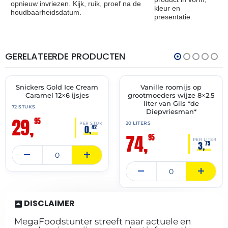
opnieuw invriezen. Kijk, ruik, proef na de
kleur en
houdbaarheidsdatum.
presentatie.
GERELATEERDE PRODUCTEN
THT:
THT:
31-
02-
12-
07-
2026
2028
Snickers Gold Ice Cream
Vanille roomijs op
🔥 OP=OP
✓ VAST ASSORTIMENT
Caramel 12×6 ijsjes
grootmoeders wijze 8×2.5
liter van Gils *de
72 STUKS
Diepvriesman*
29,
95
20 LITERS
PER STUK
0,
42
74,
95
PER LITER
3,
75
DISCLAIMER
MegaFoodstunter streeft naar actuele en