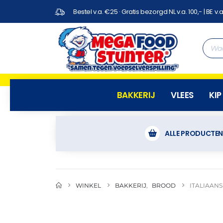
Bestel v.a. €25 · Gratis bezorgd NL v.a. 100,- | BE v.a
BAKKERIJ
VLEES
KIP
ALLE PRODUCTE
WINKEL
BAKKERIJ
,
BROOD
ITALIAANS