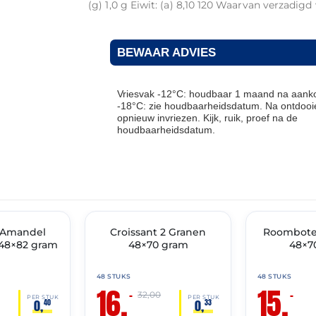
(g) 1,0 g Eiwit: (a) 8,10 120 Waarvan verzadig
BEWAAR ADVIES
Vriesvak -12°C: houdbaar 1 maand na aanko
-18°C: zie houdbaarheidsdatum. Na ontdooie
opnieuw invriezen. Kijk, ruik, proef na de
houdbaarheidsdatum.
THT: 28-02-2027
THT: 28-02-2027
t Amandel
🔥 OP=OP
Croissant 2 Granen
Roomboter
🔥 OP=OP
48×82 gram
48×70 gram
48×7
48 STUKS
48 STUKS
16,
15,
–
–
32,00
PER STUK
PER STUK
0,
0,
40
33