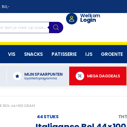
. 150,-
Welkom
Login
VIS
SNACKS
PATISSERIE
IJS
GROENTE
MIJN SPAARPUNTEN
N
MEGA DAGDEALS
loyaliteitsprogramma
E BOL 44×100 GRAM
44 STUKS
THT
Italiaanse Bol 44×10