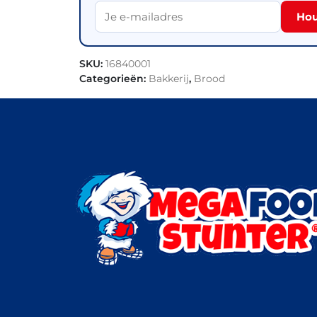
Hou
SKU:
16840001
Categorieën:
Bakkerij
,
Brood