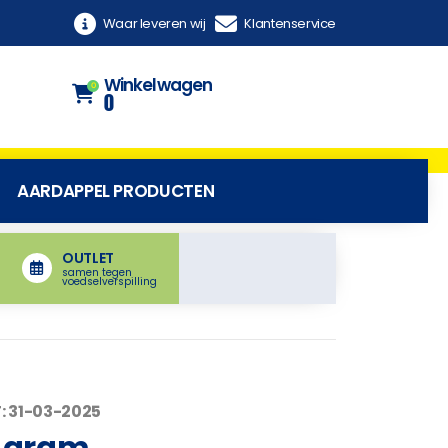
Waar leveren wij
Klantenservice
Winkelwagen
0
0
AARDAPPEL PRODUCTEN
OUTLET
samen tegen
voedselverspilling
: 31-03-2025
0 gram