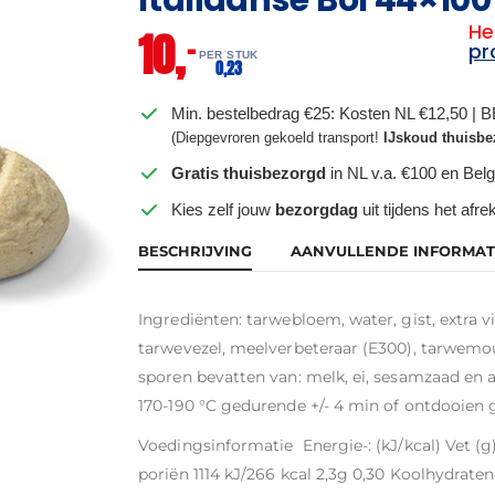
He
10,
–
pr
PER STUK
0,
23
Min. bestelbedrag €25: Kosten NL €12,50 | 
(Diepgevroren gekoeld transport!
IJskoud thuisbe
Gratis thuisbezorgd
in NL v.a. €100 en Belg
Kies zelf jouw
bezorgdag
uit tijdens het afr
BESCHRIJVING
AANVULLENDE INFORMAT
Ingrediënten: tarwebloem, water, gist, extra vi
tarwevezel, meelverbeteraar (E300), tarwemou
sporen bevatten van: melk, ei, sesamzaad en
170-190 °C gedurende +/- 4 min of ontdooien 
Voedingsinformatie Energie-: (kJ/kcal) Vet 
poriën 1114 kJ/266 kcal 2,3g 0,30 Koolhydrate