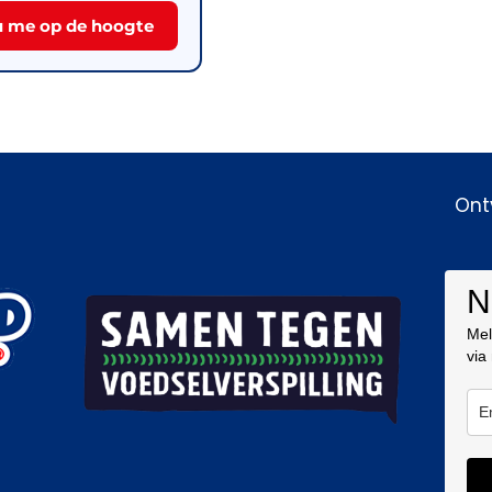
 me op de hoogte
Ont
N
Mel
via