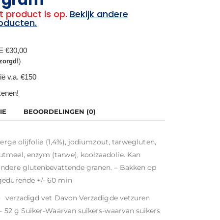
t product is op.
Bekijk andere
oducten.
BE €30,00
zorgd!
)
ië v.a. €150
ekenen!
IE
BEOORDELINGEN (0)
erge olijfolie (1,4%), jodiumzout, tarwegluten,
tmeel, enzym (tarwe), koolzaadolie. Kan
 andere glutenbevattende granen. – Bakken op
gedurende +/- 60 min
(g) verzadigd vet Davon Verzadigde vetzuren
n- 52 g Suiker-Waarvan suikers-waarvan suikers