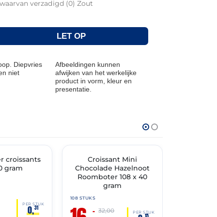
d waarvan verzadigd (0) Zout
LET OP
op. Diepvries
Afbeeldingen kunnen
n niet
afwijken van het werkelijke
product in vorm, kleur en
presentatie.
THT: 31-05-2027
THT: 03-10-202
 croissants
🔥 OP=OP
Croissant Mini
Croissan
🔥 OP=OP
0 gram
Chocolade Hazelnoot
22%
Roomboter 108 x 40
gram
120 STUKS
26,
108 STUKS
90
16,
PER STUK
0,
31
–
32,00
PER STUK
15