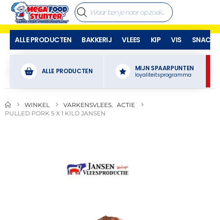
ALLE PRODUCTEN
BAKKERIJ
VLEES
KIP
VIS
SNACKS
MIJN SPAARPUNTEN
ALLE PRODUCTEN
loyaliteitsprogramma
WINKEL
VARKENSVLEES
,
ACTIE
PULLED PORK 5 X 1 KILO JANSEN