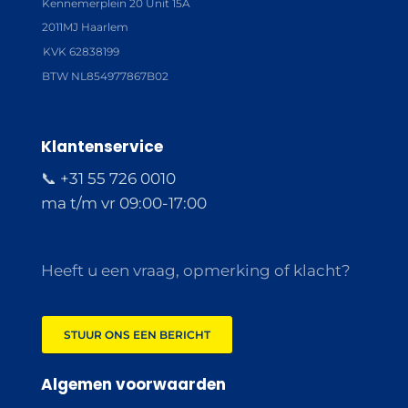
Kennemerplein 20 Unit 15A
2011MJ Haarlem
KVK 62838199
BTW NL854977867B02
Klantenservice
📞 +31 55 726 0010
ma t/m vr 09:00-17:00
Heeft u een vraag, opmerking of klacht?
STUUR ONS EEN BERICHT
Algemen voorwaarden