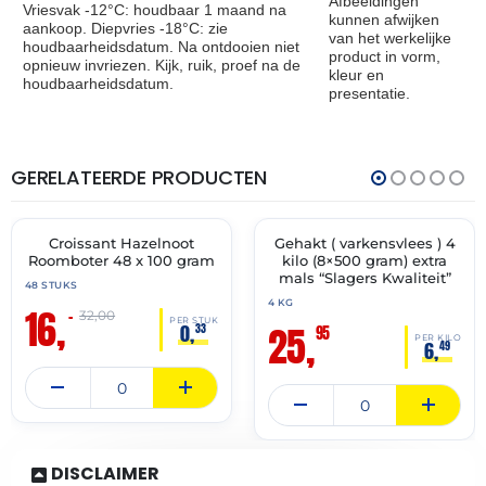
Afbeeldingen
Vriesvak -12°C: houdbaar 1 maand na
kunnen afwijken
aankoop. Diepvries -18°C: zie
van het werkelijke
houdbaarheidsdatum. Na ontdooien niet
product in vorm,
opnieuw invriezen. Kijk, ruik, proef na de
kleur en
houdbaarheidsdatum.
presentatie.
GERELATEERDE PRODUCTEN
THT:
THT:
31-
13-
05-
07-
2027
2027
Croissant Hazelnoot
Gehakt ( varkensvlees ) 4
🔥 OP=OP
✓ VAST ASSORTIMENT
Roomboter 48 x 100 gram
kilo (8×500 gram) extra
mals “Slagers Kwaliteit”
48 STUKS
4 KG
16,
–
32,00
PER STUK
25,
0,
33
95
PER KILO
6,
49
DISCLAIMER