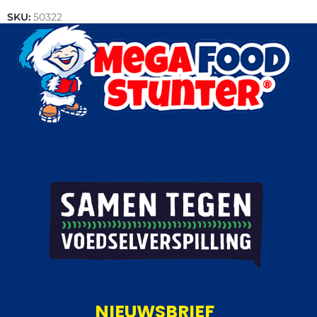
SKU:
50322
Categorieën:
Actie
,
Varkensvlees
NIEUWSBRIEF