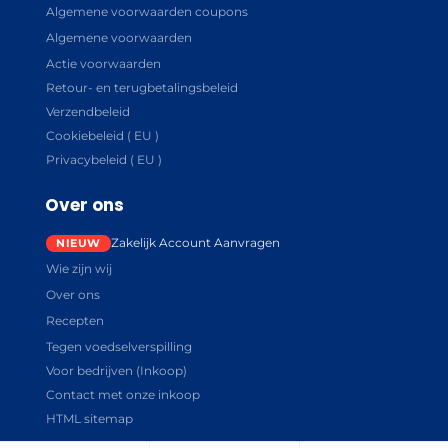
Algemene voorwaarden coupons
Algemene voorwaarden
Actie voorwaarden
Retour- en terugbetalingsbeleid
Verzendbeleid
Cookiebeleid ( EU )
Privacybeleid ( EU )
Over ons
Zakelijk Account Aanvragen
Wie zijn wij
Over ons
Recepten
Tegen voedselverspilling
Voor bedrijven (Inkoop)
Contact met onze inkoop
HTML sitemap