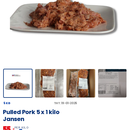
5 KG
THT: 19-01-2025
Pulled Pork 5 x 1 kilo
Jansen
55,
–
PER KILO