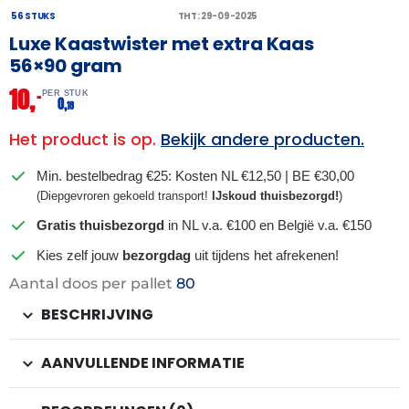
56 STUKS
THT: 29-09-2025
Luxe Kaastwister met extra Kaas
56×90 gram
10,
–
PER STUK
0,
18
Het product is op.
Bekijk andere producten.
Min. bestelbedrag €25: Kosten NL €12,50 | BE €30,00
(Diepgevroren gekoeld transport!
IJskoud thuisbezorgd!
)
Gratis thuisbezorgd
in NL v.a. €100 en België v.a. €150
Kies zelf jouw
bezorgdag
uit tijdens het afrekenen!
Aantal doos per pallet
80
BESCHRIJVING
AANVULLENDE INFORMATIE