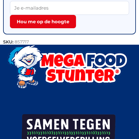
Hou me op de hoogte
SKU:
857717
Categorie:
Outlet