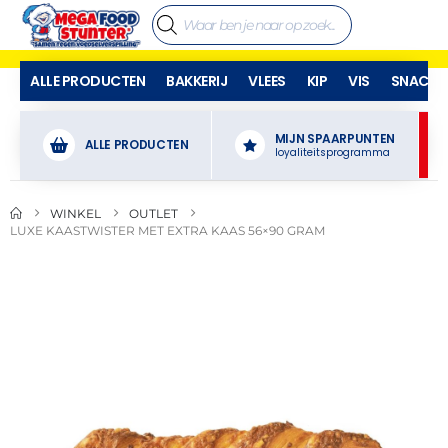
ALLE PRODUCTEN
BAKKERIJ
VLEES
KIP
VIS
SNACKS
MIJN SPAARPUNTEN
ALLE PRODUCTEN
loyaliteitsprogramma
WINKEL
OUTLET
LUXE KAASTWISTER MET EXTRA KAAS 56×90 GRAM