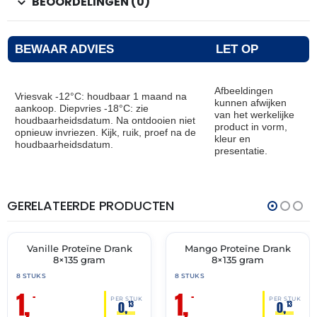
BEOORDELINGEN (0)
BEWAAR ADVIES
LET OP
Afbeeldingen
Vriesvak -12°C: houdbaar 1 maand na
kunnen afwijken
aankoop. Diepvries -18°C: zie
van het werkelijke
houdbaarheidsdatum. Na ontdooien niet
product in vorm,
opnieuw invriezen. Kijk, ruik, proef na de
kleur en
houdbaarheidsdatum.
presentatie.
GERELATEERDE PRODUCTEN
THT:
THT:
31-
31-
05-
05-
2026
2026
Vanille Proteïne Drank
Mango Proteïne Drank
🔥 OP=OP
🔥 OP=OP
8×135 gram
8×135 gram
8 STUKS
8 STUKS
1,
1,
–
–
PER STUK
PER STUK
0,
0,
13
13