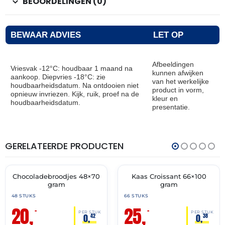
BEOORDELINGEN (0)
BEWAAR ADVIES
LET OP
Afbeeldingen
Vriesvak -12°C: houdbaar 1 maand na
kunnen afwijken
aankoop. Diepvries -18°C: zie
van het werkelijke
houdbaarheidsdatum. Na ontdooien niet
product in vorm,
opnieuw invriezen. Kijk, ruik, proef na de
kleur en
houdbaarheidsdatum.
presentatie.
GERELATEERDE PRODUCTEN
THT:
THT:
31-
31-
07-
07-
2027
2027
Chocoladebroodjes 48×70
Kaas Croissant 66×100
🔥 OP=OP
🔥 OP=OP
gram
gram
48 STUKS
66 STUKS
20,
25,
–
–
PER STUK
PER STUK
0,
0,
42
38