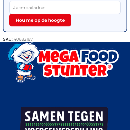
Hou me op de hoogte
SKU:
40682187
Categorieën:
Bakkerij
,
Brood
,
Outlet