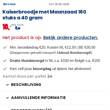
160 STUKS
THT: 31-05-2023
Kaiserbroodje met Maanzaad 160
stuks a 40 gram
10,
–
PER STUK
0,
06
Het product is op.
Bekijk andere producten.
Min. bestelbedrag €25: Kosten NL €12,50 | BE €30,00
(Diepgevroren gekoeld transport!
IJskoud thuisbezorgd!
)
Gratis thuisbezorgd
in NL v.a. €100 en België v.a. €150
Kies zelf jouw
bezorgdag
uit tijdens het afrekenen!
Aantal doos per pallet
24
BESCHRIJVING
AANVULLENDE INFORMATIE