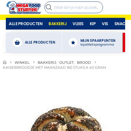
ALLE PRODUCTEN
BAKKERIJ
VLEES
KIP
VIS
SNACKS
MIJN SPAARPUNTEN
ALLE PRODUCTEN
loyaliteitsprogramma
WINKEL
BAKKERIJ
,
OUTLET
,
BROOD
KAISERBROODJE MET MAANZAAD 160 STUKS A 40 GRAM