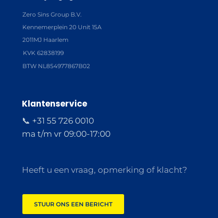
Zero Sins Group B.V.
Kennemerplein 20 Unit 15A
2011MJ Haarlem
KVK 62838199
BTW NL854977867B02
Klantenservice
📞 +31 55 726 0010
ma t/m vr 09:00-17:00
Heeft u een vraag, opmerking of klacht?
STUUR ONS EEN BERICHT