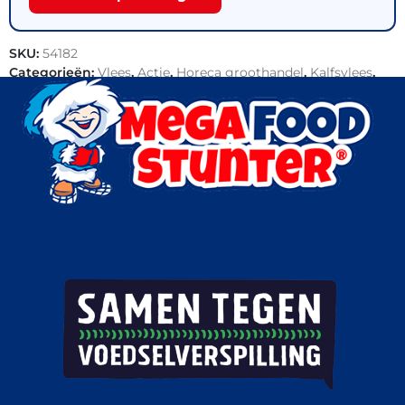
SKU:
54182
Categorieën:
Vlees
,
Actie
,
Horeca groothandel
,
Kalfsvlees
,
Snacks