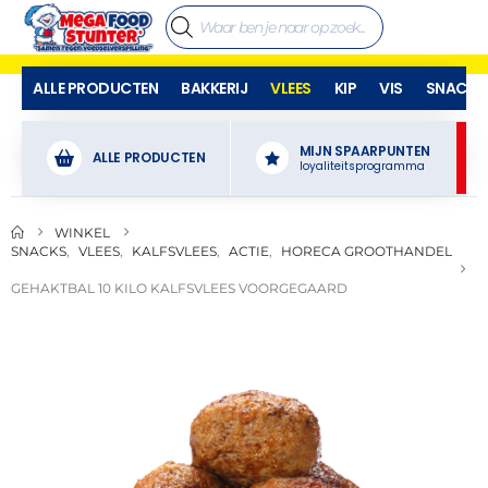
ALLE PRODUCTEN
BAKKERIJ
VLEES
KIP
VIS
SNACKS
MIJN SPAARPUNTEN
ALLE PRODUCTEN
loyaliteitsprogramma
WINKEL
SNACKS
,
VLEES
,
KALFSVLEES
,
ACTIE
,
HORECA GROOTHANDEL
GEHAKTBAL 10 KILO KALFSVLEES VOORGEGAARD