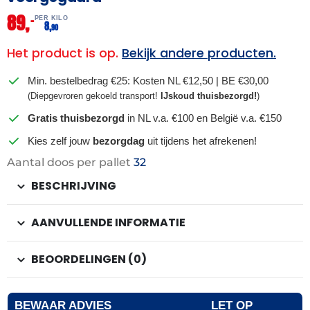
89,
–
PER KILO
8,
90
Het product is op.
Bekijk andere producten.
Min. bestelbedrag €25: Kosten NL €12,50 | BE €30,00
(Diepgevroren gekoeld transport!
IJskoud thuisbezorgd!
)
Gratis thuisbezorgd
in NL v.a. €100 en België v.a. €150
Kies zelf jouw
bezorgdag
uit tijdens het afrekenen!
Aantal doos per pallet
32
BESCHRIJVING
AANVULLENDE INFORMATIE
BEOORDELINGEN (0)
BEWAAR ADVIES
LET OP