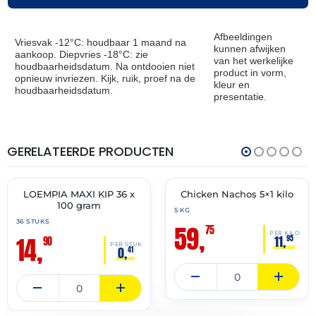
Afbeeldingen
Vriesvak -12°C: houdbaar 1 maand na
kunnen afwijken
aankoop. Diepvries -18°C: zie
van het werkelijke
houdbaarheidsdatum. Na ontdooien niet
product in vorm,
opnieuw invriezen. Kijk, ruik, proef na de
kleur en
houdbaarheidsdatum.
presentatie.
GERELATEERDE PRODUCTEN
THT:
THT:
19-
21-
04-
05-
2027
2027
LOEMPIA MAXI KIP 36 x
Chicken Nachos 5×1 kilo
🔥 OP=OP
✓ VAST ASSORTIMENT
100 gram
5 KG
36 STUKS
59,
75
PER KILO
14,
11,
95
90
PER STUK
0,
41