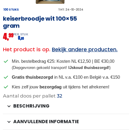
100 STUKS
THT: 24-10-2024
keiserbroodje wit 100×55
gram
4,
99
PER STUK
0,
05
Het product is op.
Bekijk andere producten.
Min. bestelbedrag €25: Kosten NL €12,50 | BE €30,00
(Diepgevroren gekoeld transport!
IJskoud thuisbezorgd!
)
Gratis thuisbezorgd
in NL v.a. €100 en België v.a. €150
Kies zelf jouw
bezorgdag
uit tijdens het afrekenen!
Aantal doos per pallet
32
BESCHRIJVING
AANVULLENDE INFORMATIE