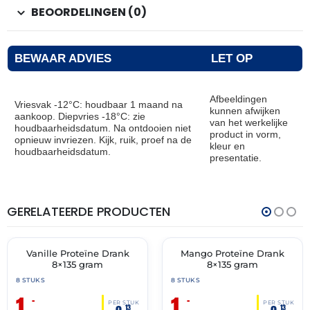
BEOORDELINGEN (0)
BEWAAR ADVIES
LET OP
Afbeeldingen
Vriesvak -12°C: houdbaar 1 maand na
kunnen afwijken
aankoop. Diepvries -18°C: zie
van het werkelijke
houdbaarheidsdatum. Na ontdooien niet
product in vorm,
opnieuw invriezen. Kijk, ruik, proef na de
kleur en
houdbaarheidsdatum.
presentatie.
GERELATEERDE PRODUCTEN
THT:
THT:
31-
31-
05-
05-
2026
2026
Vanille Proteïne Drank
Mango Proteïne Drank
🔥 OP=OP
🔥 OP=OP
8×135 gram
8×135 gram
8 STUKS
8 STUKS
1,
1,
–
–
PER STUK
PER STUK
13
13