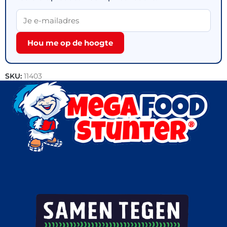
Hou me op de hoogte
SKU:
11403
Categorie:
Outlet