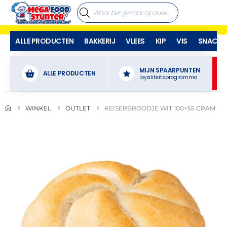
ALLE PRODUCTEN
BAKKERIJ
VLEES
KIP
VIS
SNACKS
MIJN SPAARPUNTEN
ALLE PRODUCTEN
loyaliteitsprogramma
WINKEL
OUTLET
KEISERBROODJE WIT 100×55 GRAM