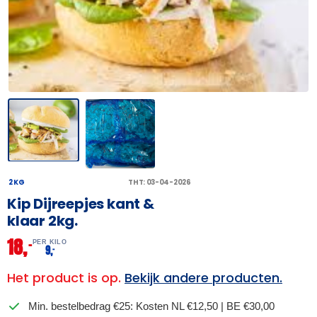
2 KG
THT: 03-04-2026
Kip Dijreepjes kant &
klaar 2kg.
18,
–
PER KILO
9,
–
Het product is op.
Bekijk andere producten.
Min. bestelbedrag €25: Kosten NL €12,50 | BE €30,00