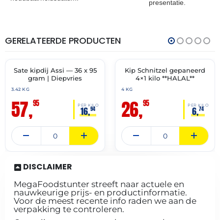
presentatie.
GERELATEERDE PRODUCTEN
THT:
THT:
11-
01-
07-
10-
2027
2027
Sate kipdij Assi — 36 x 95
Kip Schnitzel gepaneerd
✓ VAST ASSORTIMENT
✓ VAST ASSORTIMENT
gram | Diepvries
4×1 kilo **HALAL**
3.42 KG
4 KG
57,
26,
95
95
PER KILO
PER KILO
16,
6,
94
74
DISCLAIMER
MegaFoodstunter streeft naar actuele en
nauwkeurige prijs- en productinformatie.
Voor de meest recente info raden we aan de
verpakking te controleren.