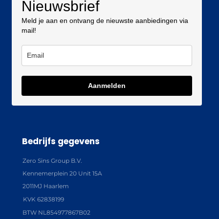
Nieuwsbrief
Meld je aan en ontvang de nieuwste aanbiedingen via
mail!
Aanmelden
Bedrijfs gegevens
Zero Sins Group B.V.
Kennemerplein 20 Unit 15A
2011MJ Haarlem
KVK 62838199
BTW NL854977867B02