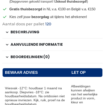
(Diepgevroren gekoeld transport!
IJskoud thuisbezorgd!
)
Gratis thuisbezorgd
in NL v.a. €100 en België v.a. €150
Kies zelf jouw
bezorgdag
uit tijdens het afrekenen!
Aantal doos per pallet
120
BESCHRIJVING
AANVULLENDE INFORMATIE
BEOORDELINGEN (0)
BEWAAR ADVIES
LET OP
Afbeeldingen
Vriesvak -12°C: houdbaar 1 maand na
kunnen afwijken
aankoop. Diepvries -18°C: zie
van het werkelijke
houdbaarheidsdatum. Na ontdooien niet
product in vorm,
opnieuw invriezen. Kijk, ruik, proef na de
kleur en
houdbaarheidsdatum.