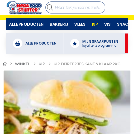
ALLE PRODUCTEN
BAKKERIJ
VLEES
KIP
VIS
SNACKS
MIJN SPAARPUNTEN
ALLE PRODUCTEN
loyaliteitsprogramma
WINKEL
KIP
KIP DIJREEPJES KANT & KLAAR 2KG.