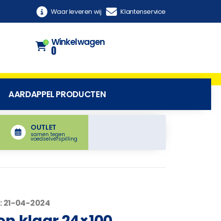
Waar leveren wij
Klantenservice
Winkelwagen
0
0
AARDAPPEL PRODUCTEN
OUTLET
samen tegen
voedselverspilling
: 21-04-2024
en klaar 24×100