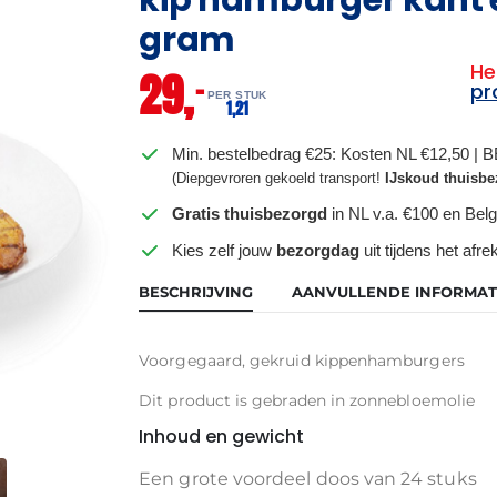
gram
He
29,
–
pr
PER STUK
1,
21
Min. bestelbedrag €25: Kosten NL €12,50 | 
(Diepgevroren gekoeld transport!
IJskoud thuisbe
Gratis thuisbezorgd
in NL v.a. €100 en Belg
Kies zelf jouw
bezorgdag
uit tijdens het afr
BESCHRIJVING
AANVULLENDE INFORMAT
Voorgegaard, gekruid kippenhamburgers
Dit product is gebraden in zonnebloemolie
Inhoud en gewicht
Een grote voordeel doos van 24 stuks