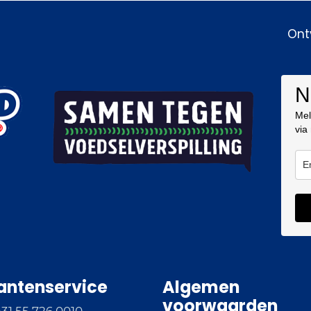
Ont
N
Mel
via
antenservice
Algemen
voorwaarden
+31 55 726 0010