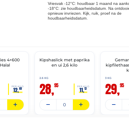
Vriesvak -12°C: houdbaar 1 maand na aanko
-18°C: zie houdbaarheidsdatum. Na ontdooie
opnieuw invriezen. Kijk, ruik, proef na de
houdbaarheidsdatum.
THT: 07-04-2027
THT: 07-04-2027
ies 4×600
Kipshaslick met paprika
🔥 OP=OP
🔥 OP=OP
Gemar
Halal
en ui 2,6 kilo
kipfilethaa
k
2.6 KG
3 KG
28,
29,
95
95
PER KILO
PER KILO
12,
11,
48
13