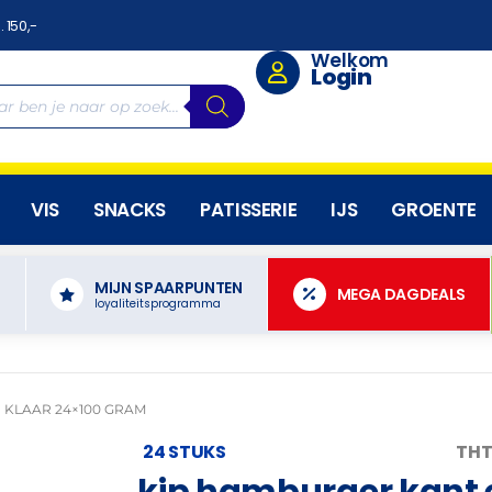
. 150,-
Welkom
Login
VIS
SNACKS
PATISSERIE
IJS
GROENTE
MIJN SPAARPUNTEN
N
MEGA DAGDEALS
loyaliteitsprogramma
 KLAAR 24×100 GRAM
24 STUKS
THT
kip hamburger kant 