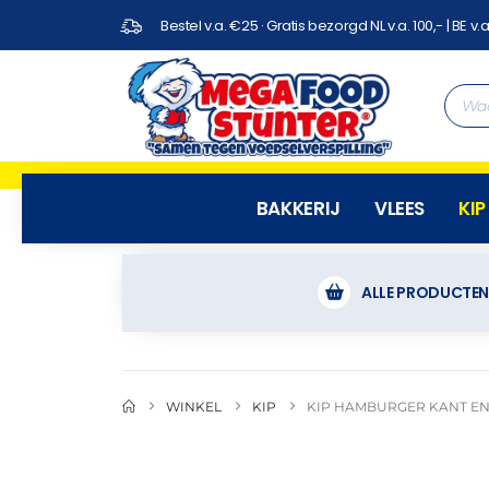
Bestel v.a. €25 · Gratis bezorgd NL v.a. 100,- | BE v.a
BAKKERIJ
VLEES
KIP
ALLE PRODUCTE
WINKEL
KIP
KIP HAMBURGER KANT EN