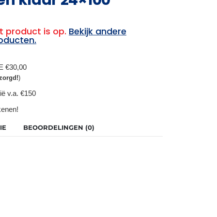
t product is op.
Bekijk andere
oducten.
BE €30,00
zorgd!
)
ië v.a. €150
ekenen!
IE
BEOORDELINGEN (0)