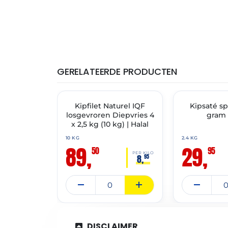
GERELATEERDE PRODUCTEN
THT: 27-12-2027
THT: 07-04-2028
🔥 OP=OP
Kipfilet Naturel IQF
🔥 OP=OP
Kipsaté sp
losgevroren Diepvries 4
gram 
x 2,5 kg (10 kg) | Halal
10 KG
2.4 KG
89,
29,
50
95
PER KILO
8,
95
DISCLAIMER