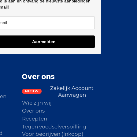
d je aan en ontvang de nieuwste aanbiedingen
 mail!
Aanmelden
Over ons
Zakelijk Account
Aanvragen
den
Wie zijn wij
Over ons
Recepten
Tegen voedselverspilling
d
Voor bedrijven (Inkoop)