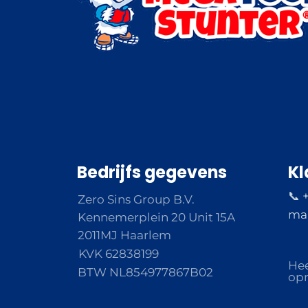
Bedrijfs gegevens
Kl
📞 
Zero Sins Group B.V.
ma 
Kennemerplein 20 Unit 15A
2011MJ Haarlem
KVK 62838199
Hee
BTW NL854977867B02
opm