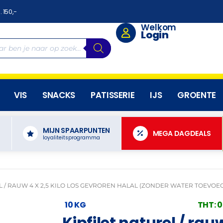
. 150,-
Welkom
Login
VIS
SNACKS
PATISSERIE
IJS
GROENTE
MIJN SPAARPUNTEN
N
MEGA DAGDEALS
loyaliteitsprogramma
L / RAUW 4 X 2,5 KILO LOS GEVROREN HALAL (ZONDER WATER TOEVOEG
10 KG
THT: 
Kipfilet naturel / rauw