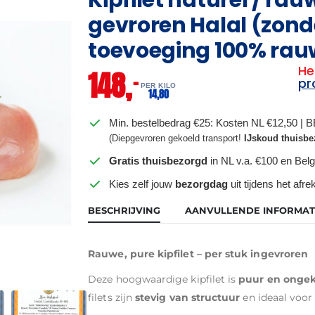
gevroren Halal (zond
toevoeging 100% rauwe
He
148,
–
pr
PER KILO
14,
80
Min. bestelbedrag €25: Kosten NL €12,50 | 
(Diepgevroren gekoeld transport!
IJskoud thuisbe
Gratis thuisbezorgd
in NL v.a. €100 en Belg
Kies zelf jouw
bezorgdag
uit tijdens het afr
BESCHRIJVING
AANVULLENDE INFORMAT
Rauwe, pure kipfilet – per stuk ingevroren
Deze hoogwaardige kipfilet is
puur en ongek
filets zijn
stevig van structuur
en ideaal voor