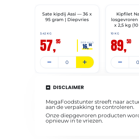
THT: 11-07-2027
THT: 27-12-2027
Sate kipdij Assi — 36 x
✓ VAST ASSORTIMENT
🔥 OP=OP
Kipfilet N
95 gram | Diepvries
losgevroren 
x 2,5 kg (10
3.42 KG
10 KG
57,
89,
95
50
PER KILO
16,
94
DISCLAIMER
MegaFoodstunter streeft naar actue
aan de verpakking te controleren.
Onze diepgevroren producten worde
opnieuw in te vriezen.