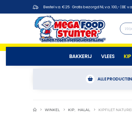
Bestel v.a. €25 · Gratis bezorgd NL v.a. 100,- | BE v.a
BAKKERIJ
VLEES
KIP
ALLE PRODUCTE
WINKEL
KIP
,
HALAL
KIPFILET NATURE