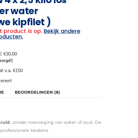
er water
 kipfilet )
t product is op.
Bekijk andere
oducten.
BE €30,00
zorgd!
)
ië v.a. €150
ekenen!
IE
BEOORDELINGEN (8)
ruid
, zonder toevoeging van water of zout. De
 professionele keukens.