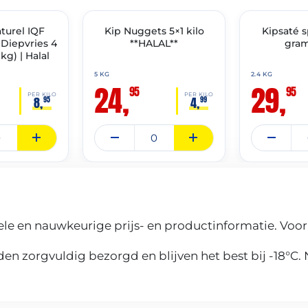
THT: 16-12-2027
THT: 07-04-2028
aturel IQF
✓ VAST ASSORTIMENT
Kip Nuggets 5×1 kilo
🔥 OP=OP
Kipsaté 
Diepvries 4
**HALAL**
gram
 kg) | Halal
5 KG
2.4 KG
24,
29,
95
95
PER KILO
PER KILO
8,
4,
95
99
le en nauwkeurige prijs- en productinformatie. Voor
n zorgvuldig bezorgd en blijven het best bij -18°C.