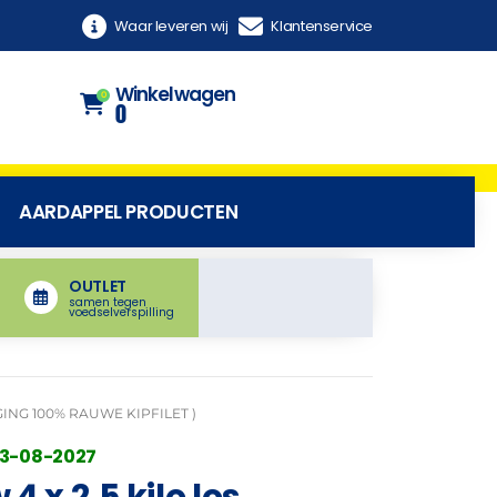
Waar leveren wij
Klantenservice
Winkelwagen
0
0
AARDAPPEL PRODUCTEN
OUTLET
samen tegen
voedselverspilling
ING 100% RAUWE KIPFILET )
03-08-2027
 4 x 2,5 kilo los