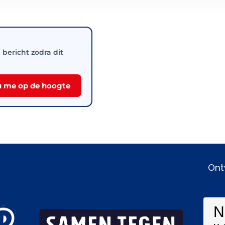
e bericht zodra dit
 me op de hoogte
Ont
N