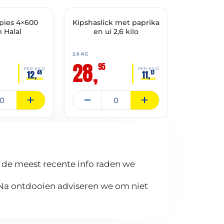
THT: 07-04-2027
THT: 07-10-202
spies 4×600
Kipshaslick met paprika
🔥 OP=OP
Gemarinee
🔥 OP=OP
 Halal
en ui 2,6 kilo
met an
gra
2.6 KG
2.4 KG
28,
29,
95
95
PER KILO
PER KILO
12,
11,
48
13
 de meest recente info raden we
 Na ontdooien adviseren we om niet