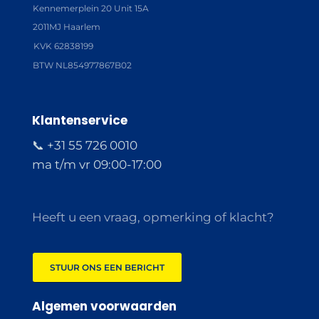
Kennemerplein 20 Unit 15A
2011MJ Haarlem
KVK 62838199
BTW NL854977867B02
Klantenservice
📞 +31 55 726 0010
ma t/m vr 09:00-17:00
Heeft u een vraag, opmerking of klacht?
STUUR ONS EEN BERICHT
Algemen voorwaarden