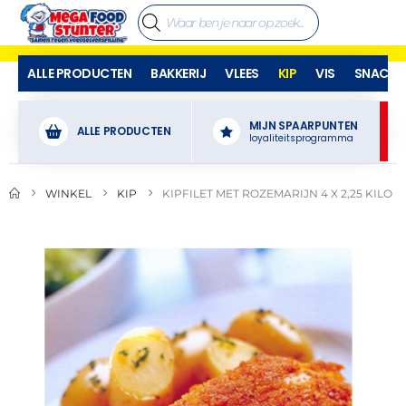
ALLE PRODUCTEN
BAKKERIJ
VLEES
KIP
VIS
SNACKS
MIJN SPAARPUNTEN
ALLE PRODUCTEN
loyaliteitsprogramma
WINKEL
KIP
KIPFILET MET ROZEMARIJN 4 X 2,25 KILO