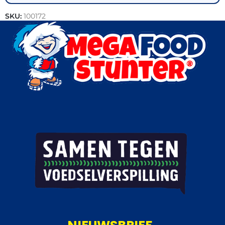
SKU:
100172
Categorie:
Kip