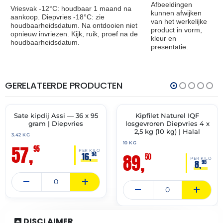
Afbeeldingen
Vriesvak -12°C: houdbaar 1 maand na
kunnen afwijken
aankoop. Diepvries -18°C: zie
van het werkelijke
houdbaarheidsdatum. Na ontdooien niet
product in vorm,
opnieuw invriezen. Kijk, ruik, proef na de
kleur en
houdbaarheidsdatum.
presentatie.
GERELATEERDE PRODUCTEN
THT:
THT:
11-
27-
07-
12-
2027
2027
Sate kipdij Assi — 36 x 95
Kipfilet Naturel IQF
✓ VAST ASSORTIMENT
🔥 OP=OP
gram | Diepvries
losgevroren Diepvries 4 x
2,5 kg (10 kg) | Halal
3.42 KG
10 KG
57,
95
PER KILO
89,
16,
94
50
PER KILO
8,
95
DISCLAIMER