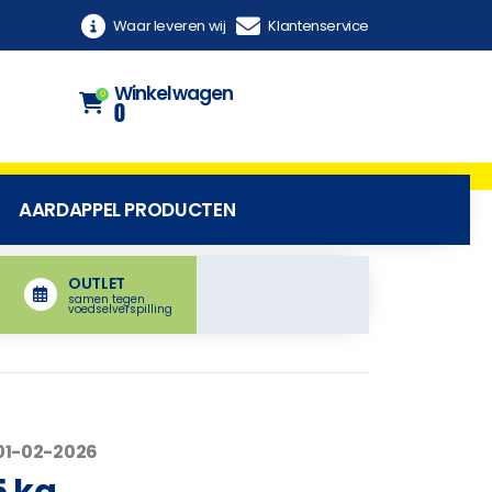
Waar leveren wij
Klantenservice
Winkelwagen
0
0
AARDAPPEL PRODUCTEN
OUTLET
samen tegen
voedselverspilling
01-02-2026
 kg.