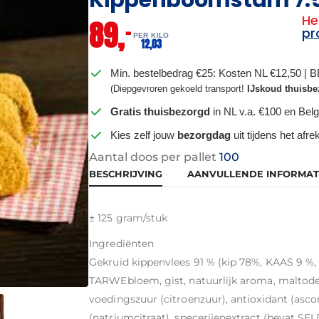
He
89,
–
pr
PER KILO
12,
03
Min. bestelbedrag €25: Kosten NL €12,50 | 
(Diepgevroren gekoeld transport!
IJskoud thuisbe
Gratis thuisbezorgd
in NL v.a. €100 en Belg
Kies zelf jouw
bezorgdag
uit tijdens het afr
Aantal doos per pallet
100
BESCHRIJVING
AANVULLENDE INFORMAT
± 125 gram/stuk
Ingrediënten
Gekruid kippenvlees 91 % (kip 78%, KAAS 9 %, 
TARWEbloem, gist, natuurlijk aroma, maltodex
voedingszuur (citroenzuur), antioxidant (asco
(natriumcitraat), specerijenextract (bevat SEL