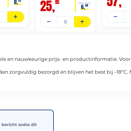
57,
25,
0,
33
95
PER KILO
6,
49
le en nauwkeurige prijs- en productinformatie. Voor
n zorgvuldig bezorgd en blijven het best bij -18°C.
e bericht zodra dit