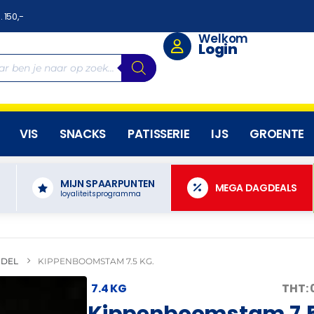
. 150,-
Welkom
Login
VIS
SNACKS
PATISSERIE
IJS
GROENTE
MIJN SPAARPUNTEN
N
MEGA DAGDEALS
loyaliteitsprogramma
DEL
KIPPENBOOMSTAM 7.5 KG.
7.4 KG
THT: 
Kippenboomstam 7.5