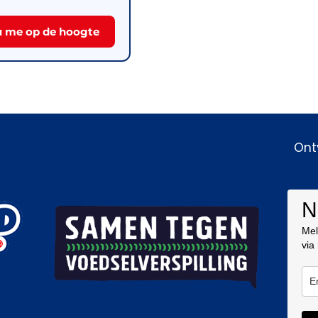
 me op de hoogte
Ont
N
Mel
via