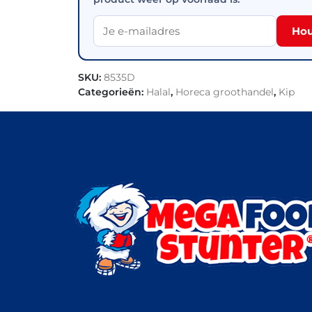
Hou
SKU:
8535D
Categorieën:
Halal
,
Horeca groothandel
,
Kip