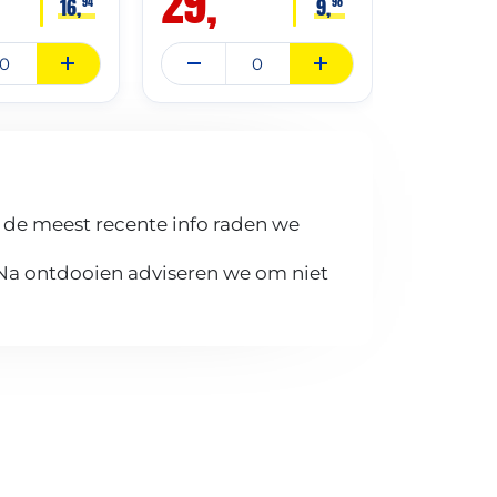
29,
19,
16,
9,
94
98
 de meest recente info raden we
 Na ontdooien adviseren we om niet