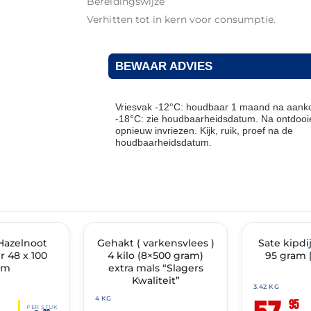
Bereidingswijze
Verhitten tot in kern voor consumptie.
BEWAAR ADVIES
Vriesvak -12°C: houdbaar 1 maand na aanko
-18°C: zie houdbaarheidsdatum. Na ontdooie
opnieuw invriezen. Kijk, ruik, proef na de
houdbaarheidsdatum.
THT: 13-07-2027
THT: 11-07-2027
Hazelnoot
Gehakt ( varkensvlees )
✓ VAST ASSORTIMENT
Sate kipdi
✓ VAST ASSOR
 48 x 100
4 kilo (8×500 gram)
95 gram 
am
extra mals “Slagers
Kwaliteit”
3.42 KG
4 KG
95
0
PER STUK