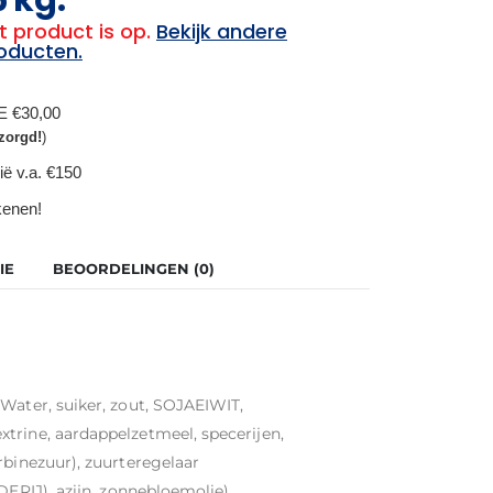
t product is op.
Bekijk andere
oducten.
BE €30,00
zorgd!
)
ië v.a. €150
ekenen!
IE
BEOORDELINGEN (0)
Water, suiker, zout, SOJAEIWIT,
trine, aardappelzetmeel, specerijen,
rbinezuur), zuurteregelaar
DERIJ), azijn, zonnebloemolie),