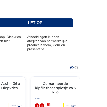
LET OP
op. Diepvries
Afbeeldingen kunnen
n niet
afwijken van het werkelijke
product in vorm, kleur en
presentatie.
⏰ t/m 11:59 ·
THT: 07-04-2027
THT: 07-04-2027
🔥 OP=OP
j Assi — 36 x
TIMENT
🔥 OP=OP
Gemarineerde
Kipsaté
| Diepvries
kipfilethaas spiesje ca 3
gra
kilo
3 KG
1.6 KG
95
95
PER KILO
PER KILO