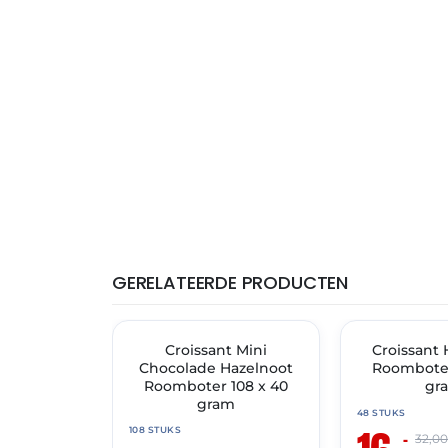
GERELATEERDE PRODUCTEN
THT: 31-05-2027
THT: 31-05-2027
🔥 OP=OP
Croissant Mini
🔥 OP=OP
Croissant 
Chocolade Hazelnoot
Roomboter
Roomboter 108 x 40
gr
gram
48 STUKS
108 STUKS
–
32,0