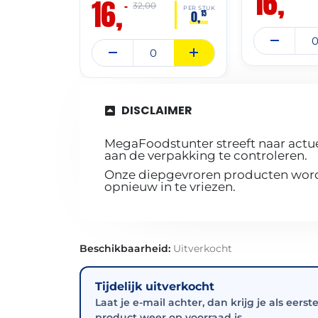
16,
16,
–
32,00
PER STUK
0,
15
DISCLAIMER
MegaFoodstunter streeft naar actue
aan de verpakking te controleren.
Onze diepgevroren producten worde
opnieuw in te vriezen.
Beschikbaarheid:
Uitverkocht
Tijdelijk uitverkocht
Laat je e-mail achter, dan krijg je als eerst
product weer op voorraad is.