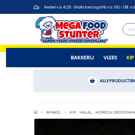
Bestel v.a. €25 · Gratis bezorgd NL v.a. 100,- | BE v.a
BAKKERIJ
VLEES
KIP
ALLE PRODUCTE
WINKEL
KIP
,
HALAL
,
HORECA GROOTHAN