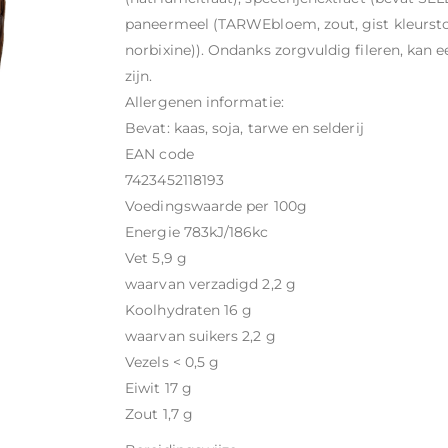
paneermeel (TARWEbloem, zout, gist kleurstof
norbixine)). Ondanks zorgvuldig fileren, kan e
zijn.
Allergenen informatie:
Bevat: kaas, soja, tarwe en selderij
EAN code
7423452118193
Voedingswaarde per 100g
Energie 783kJ/186kc
Vet 5,9 g
waarvan verzadigd 2,2 g
Koolhydraten 16 g
waarvan suikers 2,2 g
Vezels < 0,5 g
Eiwit 17 g
Zout 1,7 g