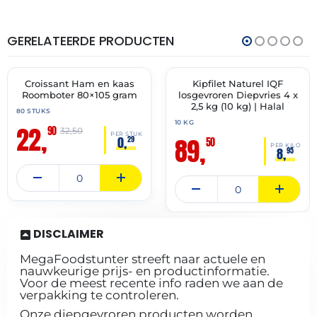
GERELATEERDE PRODUCTEN
THT:
THT:
17-
27-
08-
12-
2026
2027
Croissant Ham en kaas
Kipfilet Naturel IQF
🔥 OP=OP
🔥 OP=OP
Roomboter 80×105 gram
losgevroren Diepvries 4 x
2,5 kg (10 kg) | Halal
80 STUKS
10 KG
22,
90
32,50
PER STUK
89,
0,
29
50
PER KILO
8,
95
DISCLAIMER
MegaFoodstunter streeft naar actuele en
nauwkeurige prijs- en productinformatie.
Voor de meest recente info raden we aan de
verpakking te controleren.
Onze diepgevroren producten worden