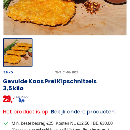
3.5 KG
THT: 01-01-2025
Gevulde Kaas Prei Kipschnitzels
3,5 kilo
29,
–
PER KILO
8,
29
Het product is op.
Bekijk andere producten.
Min. bestelbedrag €25: Kosten NL €12,50 | BE €30,00
(Diepgevroren gekoeld transport!
IJskoud thuisbezorgd!
)