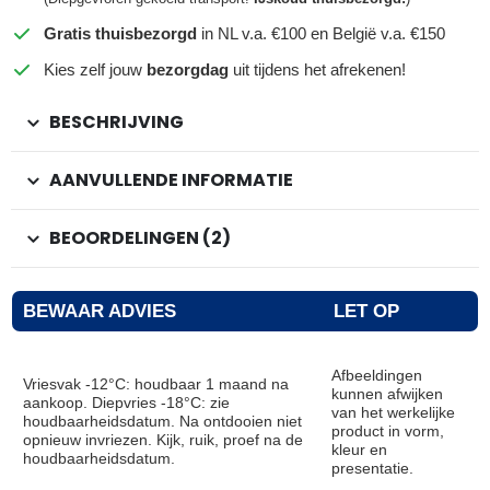
Gratis thuisbezorgd
in NL v.a. €100 en België v.a. €150
Kies zelf jouw
bezorgdag
uit tijdens het afrekenen!
BESCHRIJVING
AANVULLENDE INFORMATIE
BEOORDELINGEN (2)
BEWAAR ADVIES
LET OP
Afbeeldingen
Vriesvak -12°C: houdbaar 1 maand na
kunnen afwijken
aankoop. Diepvries -18°C: zie
van het werkelijke
houdbaarheidsdatum. Na ontdooien niet
product in vorm,
opnieuw invriezen. Kijk, ruik, proef na de
kleur en
houdbaarheidsdatum.
presentatie.