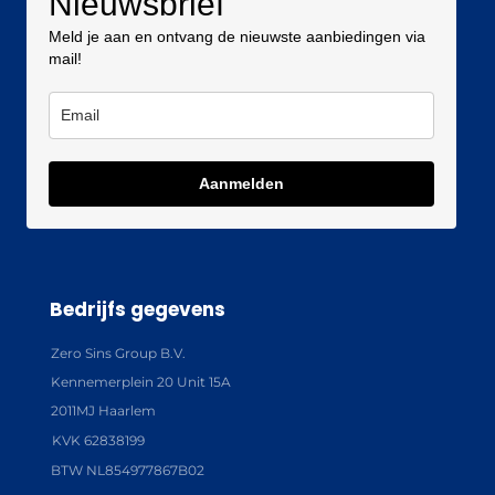
Nieuwsbrief
Meld je aan en ontvang de nieuwste aanbiedingen via
mail!
Aanmelden
Bedrijfs gegevens
Zero Sins Group B.V.
Kennemerplein 20 Unit 15A
2011MJ Haarlem
KVK 62838199
BTW NL854977867B02