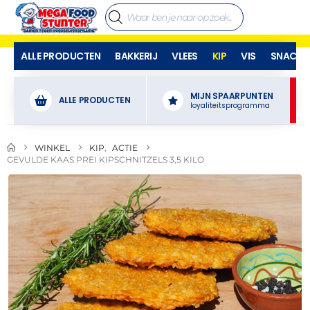
ALLE PRODUCTEN
BAKKERIJ
VLEES
KIP
VIS
SNACKS
MIJN SPAARPUNTEN
ALLE PRODUCTEN
loyaliteitsprogramma
WINKEL
KIP
,
ACTIE
GEVULDE KAAS PREI KIPSCHNITZELS 3,5 KILO