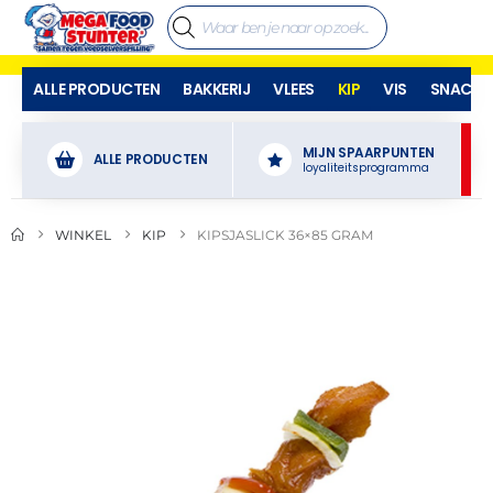
ALLE PRODUCTEN
BAKKERIJ
VLEES
KIP
VIS
SNACKS
MIJN SPAARPUNTEN
ALLE PRODUCTEN
loyaliteitsprogramma
WINKEL
KIP
KIPSJASLICK 36×85 GRAM