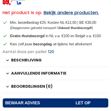
59,
–
1,
64
Het product is op.
Bekijk andere producten.
Min. bestelbedrag €25: Kosten NL €12,50 | BE €30,00
(Diepgevroren gekoeld transport!
IJskoud thuisbezorgd!
)
Gratis thuisbezorgd
in NL v.a. €100 en België v.a. €150
Kies zelf jouw
bezorgdag
uit tijdens het afrekenen!
Aantal doos per pallet
120
BESCHRIJVING
AANVULLENDE INFORMATIE
BEOORDELINGEN (0)
BEWAAR ADVIES
LET OP