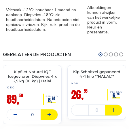
Afbeeldingen
Vriesvak -12°C: houdbaar 1 maand na
kunnen afwijken
aankoop. Diepvries -18°C: zie
van het werkelijke
houdbaarheidsdatum. Na ontdooien niet
product in vorm,
opnieuw invriezen. Kijk, ruik, proef na de
kleur en
houdbaarheidsdatum.
presentatie.
GERELATEERDE PRODUCTEN
THT:
THT:
27-
01-
12-
10-
2027
2027
Kipfilet Naturel IQF
Kip Schnitzel gepaneerd
🔥 OP=OP
✓ VAST ASSORTIMENT
losgevroren Diepvries 4 x
4×1 kilo **HALAL**
2,5 kg (10 kg) | Halal
4 KG
10 KG
26,
95
PER KILO
89,
6,
74
50
PER KILO
8,
95