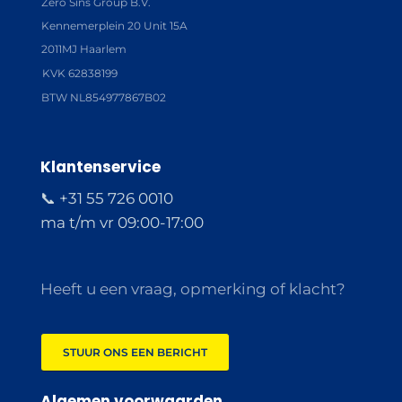
Zero Sins Group B.V.
Kennemerplein 20 Unit 15A
2011MJ Haarlem
KVK 62838199
BTW NL854977867B02
Klantenservice
📞 +31 55 726 0010
ma t/m vr 09:00-17:00
Heeft u een vraag, opmerking of klacht?
STUUR ONS EEN BERICHT
Algemen voorwaarden