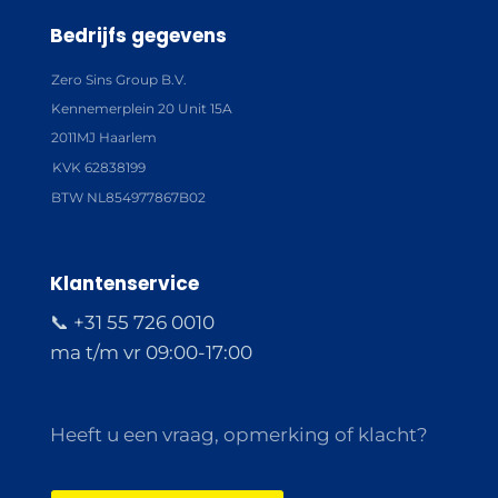
Bedrijfs gegevens
Zero Sins Group B.V.
Kennemerplein 20 Unit 15A
2011MJ Haarlem
KVK 62838199
BTW NL854977867B02
Klantenservice
📞 +31 55 726 0010
ma t/m vr 09:00-17:00
Heeft u een vraag, opmerking of klacht?