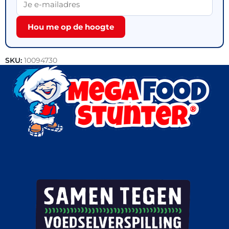
Hou me op de hoogte
SKU:
10094730
Categorie:
Outlet