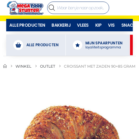
ALLE PRODUCTEN
BAKKERIJ
VLEES
KIP
VIS
SNACKS
MIJN SPAARPUNTEN
ALLE PRODUCTEN
loyaliteitsprogramma
WINKEL
OUTLET
CROISSANT MET ZADEN 90×85 GRAM