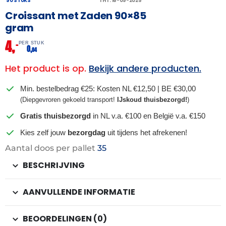
90 STUKS
THT: 18-09-2025
Croissant met Zaden 90×85
gram
4,
–
PER STUK
0,
04
Het product is op.
Bekijk andere producten.
Min. bestelbedrag €25: Kosten NL €12,50 | BE €30,00
(Diepgevroren gekoeld transport!
IJskoud thuisbezorgd!
)
Gratis thuisbezorgd
in NL v.a. €100 en België v.a. €150
Kies zelf jouw
bezorgdag
uit tijdens het afrekenen!
Aantal doos per pallet
35
BESCHRIJVING
AANVULLENDE INFORMATIE
BEOORDELINGEN (0)