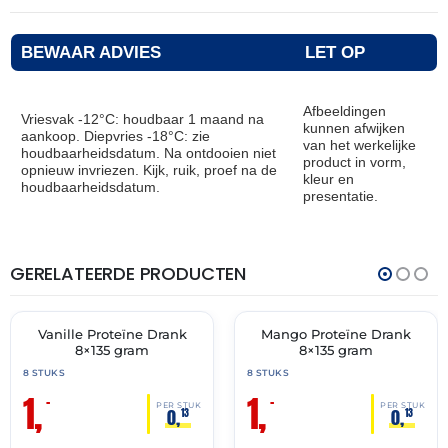
BEWAAR ADVIES
LET OP
Afbeeldingen
Vriesvak -12°C: houdbaar 1 maand na
kunnen afwijken
aankoop. Diepvries -18°C: zie
van het werkelijke
houdbaarheidsdatum. Na ontdooien niet
product in vorm,
opnieuw invriezen. Kijk, ruik, proef na de
kleur en
houdbaarheidsdatum.
presentatie.
GERELATEERDE PRODUCTEN
THT:
THT:
31-
31-
05-
05-
2026
2026
Vanille Proteïne Drank
Mango Proteïne Drank
🔥 OP=OP
🔥 OP=OP
8×135 gram
8×135 gram
8 STUKS
8 STUKS
1,
1,
–
–
PER STUK
PER STUK
0,
0,
13
13