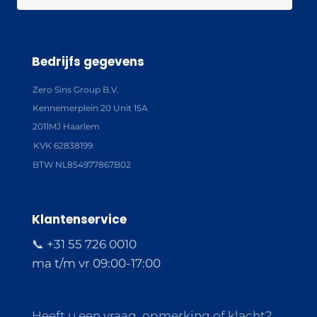
Bedrijfs gegevens
Zero Sins Group B.V.
Kennemerplein 20 Unit 15A
2011MJ Haarlem
KVK 62838199
BTW NL854977867B02
Klantenservice
📞 +31 55 726 0010
ma t/m vr 09:00-17:00
Heeft u een vraag, opmerking of klacht?