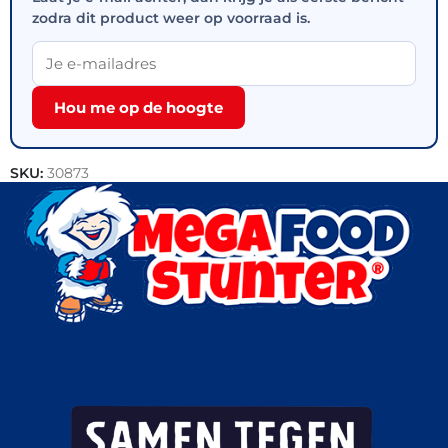
zodra dit product weer op voorraad is.
Hou me op de hoogte
SKU:
30873
Categorie:
Outlet