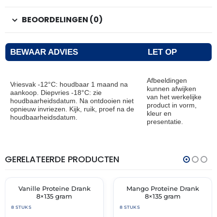
BEOORDELINGEN (0)
BEWAAR ADVIES
LET OP
Afbeeldingen
Vriesvak -12°C: houdbaar 1 maand na
kunnen afwijken
aankoop. Diepvries -18°C: zie
van het werkelijke
houdbaarheidsdatum. Na ontdooien niet
product in vorm,
opnieuw invriezen. Kijk, ruik, proef na de
kleur en
houdbaarheidsdatum.
presentatie.
GERELATEERDE PRODUCTEN
THT:
THT:
31-
31-
05-
05-
2026
2026
Vanille Proteïne Drank
Mango Proteïne Drank
🔥 OP=OP
🔥 OP=OP
8×135 gram
8×135 gram
8 STUKS
8 STUKS