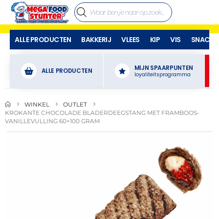
ALLE PRODUCTEN
BAKKERIJ
VLEES
KIP
VIS
SNACKS
MIJN SPAARPUNTEN
ALLE PRODUCTEN
loyaliteitsprogramma
WINKEL
OUTLET
KROKANTE CHOCOLADE BLADERDEEGSTANG MET FRAMBOOS-
VANILLEVULLING 60×100 GRAM