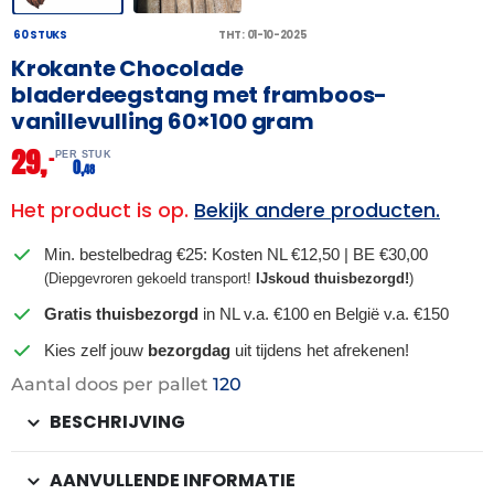
60 STUKS
THT: 01-10-2025
Krokante Chocolade
bladerdeegstang met framboos-
vanillevulling 60×100 gram
29,
–
PER STUK
0,
48
Het product is op.
Bekijk andere producten.
Min. bestelbedrag €25: Kosten NL €12,50 | BE €30,00
(Diepgevroren gekoeld transport!
IJskoud thuisbezorgd!
)
Gratis thuisbezorgd
in NL v.a. €100 en België v.a. €150
Kies zelf jouw
bezorgdag
uit tijdens het afrekenen!
Aantal doos per pallet
120
BESCHRIJVING
AANVULLENDE INFORMATIE