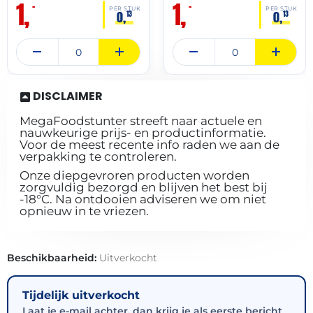
1,
1,
–
–
PER STUK
PER STUK
0,
0,
13
13
DISCLAIMER
MegaFoodstunter streeft naar actuele en
nauwkeurige prijs- en productinformatie.
Voor de meest recente info raden we aan de
verpakking te controleren.
Onze diepgevroren producten worden
zorgvuldig bezorgd en blijven het best bij
-18°C. Na ontdooien adviseren we om niet
opnieuw in te vriezen.
Beschikbaarheid:
Uitverkocht
Tijdelijk uitverkocht
Laat je e-mail achter, dan krijg je als eerste bericht