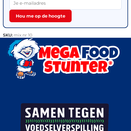
Hou me op de hoogte
SKU:
mix nr 10
Categorie:
Outlet