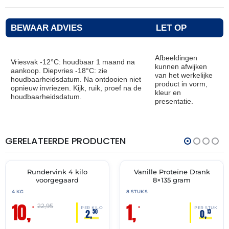
BEWAAR ADVIES
LET OP
Afbeeldingen
Vriesvak -12°C: houdbaar 1 maand na
kunnen afwijken
aankoop. Diepvries -18°C: zie
van het werkelijke
houdbaarheidsdatum. Na ontdooien niet
product in vorm,
opnieuw invriezen. Kijk, ruik, proef na de
kleur en
houdbaarheidsdatum.
presentatie.
GERELATEERDE PRODUCTEN
THT:
THT:
12-
31-
08-
05-
2026
2026
Rundervink 4 kilo
Vanille Proteïne Drank
🔥 OP=OP
🔥 OP=OP
voorgegaard
8×135 gram
4 KG
8 STUKS
10,
1,
–
–
22,95
PER KILO
PER STUK
2,
0,
50
13