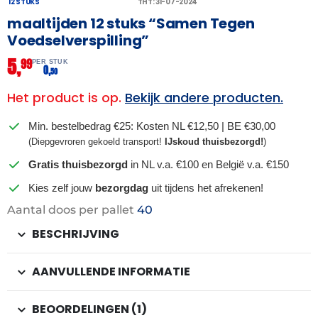
12 STUKS
THT: 31-07-2024
maaltijden 12 stuks “Samen Tegen
Voedselverspilling”
5,
99
PER STUK
0,
50
Het product is op.
Bekijk andere producten.
Min. bestelbedrag €25: Kosten NL €12,50 | BE €30,00
(Diepgevroren gekoeld transport!
IJskoud thuisbezorgd!
)
Gratis thuisbezorgd
in NL v.a. €100 en België v.a. €150
Kies zelf jouw
bezorgdag
uit tijdens het afrekenen!
Aantal doos per pallet
40
BESCHRIJVING
AANVULLENDE INFORMATIE
BEOORDELINGEN (1)