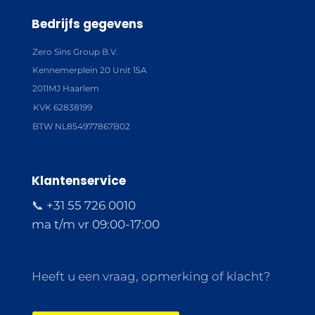
Bedrijfs gegevens
Zero Sins Group B.V.
Kennemerplein 20 Unit 15A
2011MJ Haarlem
KVK 62838199
BTW NL854977867B02
Klantenservice
📞 +31 55 726 0010
ma t/m vr 09:00-17:00
Heeft u een vraag, opmerking of klacht?