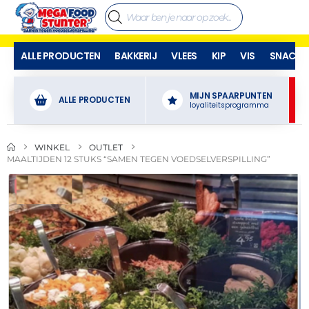
ALLE PRODUCTEN
BAKKERIJ
VLEES
KIP
VIS
SNACKS
MIJN SPAARPUNTEN
ALLE PRODUCTEN
loyaliteitsprogramma
WINKEL
OUTLET
MAALTIJDEN 12 STUKS “SAMEN TEGEN VOEDSELVERSPILLING”