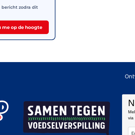
e bericht zodra dit
 me op de hoogte
Ont
N
Mel
via