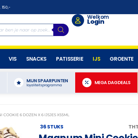
. 150,-
Welkom
Login
VIS
SNACKS
PATISSERIE
IJS
GROENTE
MIJN SPAARPUNTEN
N
MEGA DAGDEALS
loyaliteitsprogramma
 COOKIE 6 DOZEN X 6 IJSJES X55ML
36 STUKS
THT
Magnum Mini Cookie 6