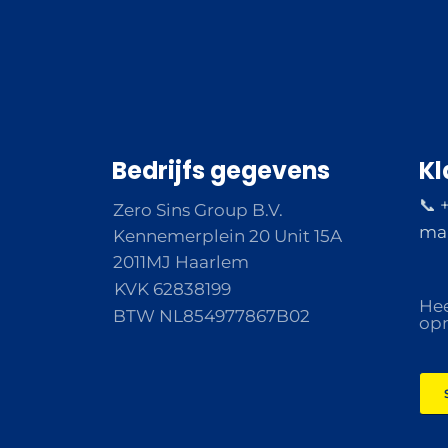
Bedrijfs gegevens
Kl
📞 
Zero Sins Group B.V.
ma 
Kennemerplein 20 Unit 15A
2011MJ Haarlem
KVK 62838199
Hee
BTW NL854977867B02
opm