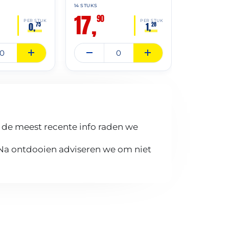
14 STUKS
14 STUKS
17,
17,
90
90
PER STUK
PER STUK
0,
1,
75
28
 de meest recente info raden we
 Na ontdooien adviseren we om niet