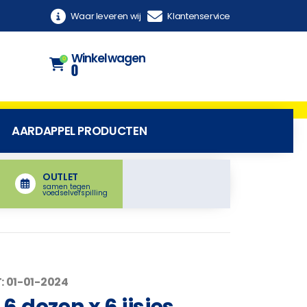
Waar leveren wij
Klantenservice
Winkelwagen
0
0
AARDAPPEL PRODUCTEN
OUTLET
samen tegen
voedselverspilling
: 01-01-2024
 dozen x 6 ijsjes