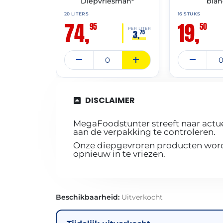
Diepvriesman*
bla
20 LITERS
16 STUKS
74,
19,
95
50
PER LITER
3,
75
DISCLAIMER
MegaFoodstunter streeft naar actue
aan de verpakking te controleren.
Onze diepgevroren producten worde
opnieuw in te vriezen.
Beschikbaarheid:
Uitverkocht