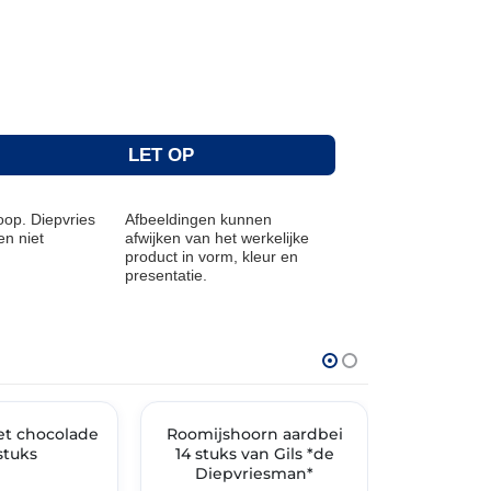
LET OP
op. Diepvries
Afbeeldingen kunnen
n niet
afwijken van het werkelijke
product in vorm, kleur en
presentatie.
THT: 26-03-2027
THT: 05-03-202
t chocolade
TIMENT
Roomijshoorn aardbei
✓ VAST ASSORTIMENT
Roomijsho
✓ VAST ASSO
stuks
14 stuks van Gils *de
stuks v
Diepvriesman*
Diepv