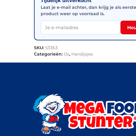
Tijdelijk uitverkocht
Laat je e-mail achter, dan krijg je als eerst
product weer op voorraad is.
Hou
SKU:
53363
Categorieën:
IJs
,
Handijsjes