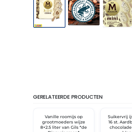
GERELATEERDE PRODUCTEN
THT: 02-07-2028
THT: 15-04-2028
✓ VAST ASSORTIMENT
Vanille roomijs op
✓ VAST ASSORT
Suikervrij i
grootmoeders wijze
16 st. Aardb
8×2.5 liter van Gils *de
chocolad