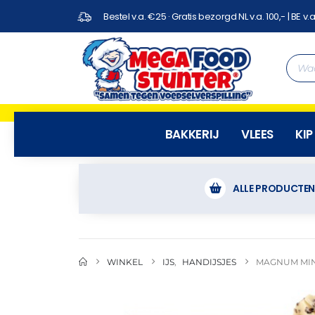
Bestel v.a. €25 · Gratis bezorgd NL v.a. 100,- | BE v.a
BAKKERIJ
VLEES
KIP
ALLE PRODUCTE
WINKEL
IJS
,
HANDIJSJES
MAGNUM MINI