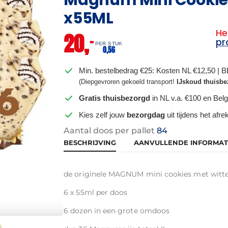
x55ML
He
20,
–
pr
PER STUK
0,
56
Min. bestelbedrag €25: Kosten NL €12,50 | 
(Diepgevroren gekoeld transport!
IJskoud thuisbe
Gratis thuisbezorgd
in NL v.a. €100 en Belg
Kies zelf jouw
bezorgdag
uit tijdens het afr
Aantal doos per pallet
84
BESCHRIJVING
AANVULLENDE INFORMAT
de originele MAGNUM mini cookies met witt
6 x 55ml per doos
6 dozen in een grote omdoos