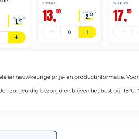
nche
6 STUKS
24 STUKS
13,
17,
90
95
PER STUK
2,
32
PER STUK
1,
22
le en nauwkeurige prijs- en productinformatie. Voor
n zorgvuldig bezorgd en blijven het best bij -18°C.