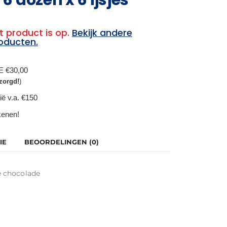
t product is op.
Bekijk andere
oducten.
BE €30,00
zorgd!
)
ië v.a. €150
ekenen!
IE
BEOORDELINGEN (0)
e chocolade