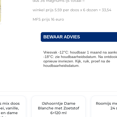
dus 36 Magnums ijs totaal !!
winkel prijs 5.59 per doos x 6 dozen = 33,54
MFS prijs 16 euro
BEWAAR ADVIES
Vriesvak -12°C: houdbaar 1 maand na aanko
-18°C: zie houdbaarheidsdatum. Na ontdooie
opnieuw invriezen. Kijk, ruik, proef na de
houdbaarheidsdatum.
THT: 05-03-2027
THT: 28-02-2029
IMENT
js mix doos
✓ VAST ASSORTIMENT
IJshoorntje Dame
Roomijs me
✓ VAST ASSOR
ei, vanille,
Blanche met Zoetstof
24 
e en dame
6×120 ml