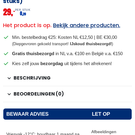
stuks)
29,
–
PER STUK
0,
20
Het product is op.
Bekijk andere producten.
Min. bestelbedrag €25: Kosten NL €12,50 | BE €30,00
(Diepgevroren gekoeld transport!
IJskoud thuisbezorgd!
)
Gratis thuisbezorgd
in NL v.a. €100 en België v.a. €150
Kies zelf jouw
bezorgdag
uit tijdens het afrekenen!
BESCHRIJVING
BEOORDELINGEN (0)
BEWAAR ADVIES
LET OP
Afbeeldingen
Vriesvak -12°C: houdbaar 1 maand na