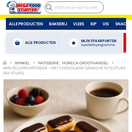
ALLE PRODUCTEN
BAKKERIJ
VLEES
KIP
VIS
SNACKS
MIJN SPAARPUNTEN
ALLE PRODUCTEN
loyaliteitsprogramma
WINKEL
PATISSERIE
,
HORECA GROOTHANDEL
MINI ÉCLAIRS PÂTISSIER – MET CHOCOLADE GANACHE 12×12 STUKS
(144 STUKS)