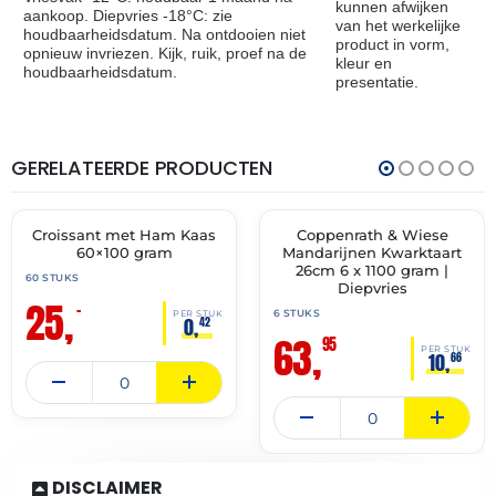
kunnen afwijken
aankoop. Diepvries -18°C: zie
van het werkelijke
houdbaarheidsdatum. Na ontdooien niet
product in vorm,
opnieuw invriezen. Kijk, ruik, proef na de
kleur en
houdbaarheidsdatum.
presentatie.
GERELATEERDE PRODUCTEN
THT:
THT:
31-
30-
10-
11-
2026
2027
Croissant met Ham Kaas
Coppenrath & Wiese
🔥 OP=OP
✓ VAST ASSORTIMENT
60×100 gram
Mandarijnen Kwarktaart
26cm 6 x 1100 gram |
60 STUKS
Diepvries
25,
–
6 STUKS
PER STUK
0,
42
63,
95
PER STUK
10,
66
DISCLAIMER