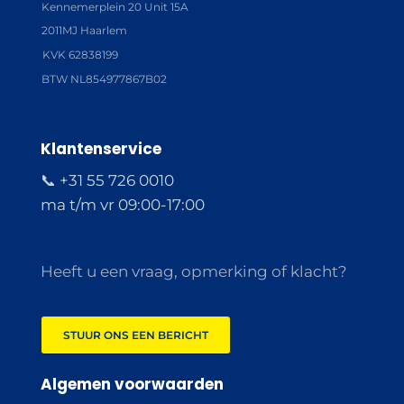
Kennemerplein 20 Unit 15A
2011MJ Haarlem
KVK 62838199
BTW NL854977867B02
Klantenservice
📞 +31 55 726 0010
ma t/m vr 09:00-17:00
Heeft u een vraag, opmerking of klacht?
STUUR ONS EEN BERICHT
Algemen voorwaarden