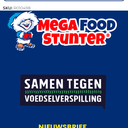
SKU:
R010498
Categorieën:
Horeca groothandel
,
Patisserie
NIEUWSBRIEF