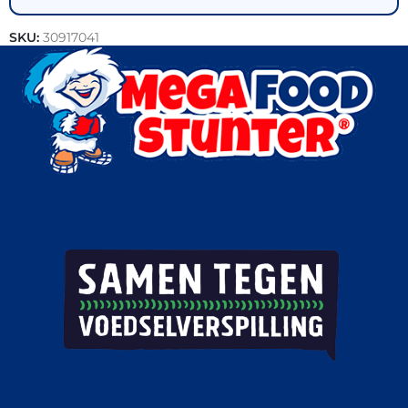
SKU:
30917041
Categorieën:
Bakkerij
,
Actie
,
Brood