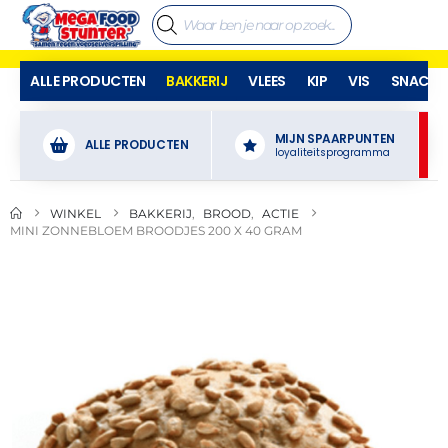
ALLE PRODUCTEN
BAKKERIJ
VLEES
KIP
VIS
SNACKS
MIJN SPAARPUNTEN
ALLE PRODUCTEN
loyaliteitsprogramma
WINKEL
BAKKERIJ
,
BROOD
,
ACTIE
MINI ZONNEBLOEM BROODJES 200 X 40 GRAM