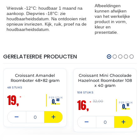
Afbeeldingen
Vriesvak -12°C: houdbaar 1 maand na
kunnen afwijken
aankoop. Diepvries -18°C: zie
van het werkelijke
houdbaarheidsdatum. Na ontdooien niet
product in vorm,
opnieuw invriezen. Kijk, ruik, proef na de
kleur en
houdbaarheidsdatum.
presentatie.
GERELATEERDE PRODUCTEN
THT:
THT:
30-
31-
04-
05-
2027
2027
Croissant Amandel
Croissant Mini Chocolade
🔥 OP=OP
🔥 OP=OP
Roomboter 48×82 gram
Hazelnoot Roomboter 108
x 40 gram
48 STUKS
108 STUKS
19,
–
PER STUK
16,
0,
40
–
32,00
PER STUK
0,
15