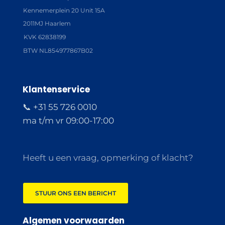
Kennemerplein 20 Unit 15A
2011MJ Haarlem
KVK 62838199
BTW NL854977867B02
Klantenservice
📞 +31 55 726 0010
ma t/m vr 09:00-17:00
Heeft u een vraag, opmerking of klacht?
STUUR ONS EEN BERICHT
Algemen voorwaarden