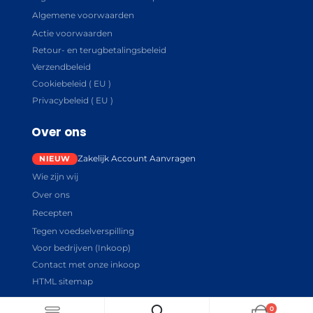
Algemene voorwaarden
Actie voorwaarden
Retour- en terugbetalingsbeleid
Verzendbeleid
Cookiebeleid ( EU )
Privacybeleid ( EU )
Over ons
Zakelijk Account Aanvragen
Wie zijn wij
Over ons
Recepten
Tegen voedselverspilling
Voor bedrijven (Inkoop)
Contact met onze inkoop
HTML sitemap
0