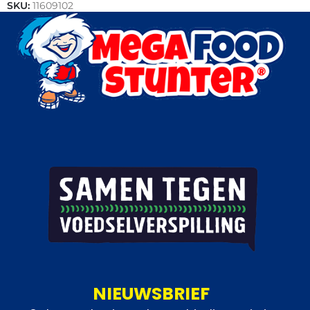
SKU:
11609102
Categorieën:
Rundvlees
,
Actie
NIEUWSBRIEF