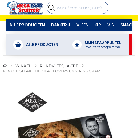
ALLE PRODUCTEN
BAKKERIJ
VLEES
KIP
VIS
SNACKS
MIJN SPAARPUNTEN
ALLE PRODUCTEN
loyaliteitsprogramma
WINKEL
RUNDVLEES
,
ACTIE
MINUTE STEAK THE MEAT LOVERS 6 X 2 A 125 GRAM