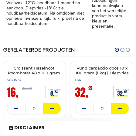
Afbeeldingen
Vriesvak -12°C: houdbaar 1 maand na
kunnen afwijken
aankoop. Diepvries -18°C: zie
van het werkelijke
houdbaarheidsdatum. Na ontdooien niet
product in vorm,
opnieuw invriezen. Kijk, ruik, proef na de
kleur en
houdbaarheidsdatum.
presentatie.
GERELATEERDE PRODUCTEN
THT:
THT:
31-
24-
05-
06-
2027
2027
Croissant Hazelnoot
Rund carpaccio doos 10 x
🔥 OP=OP
✓ VAST ASSORTIMENT
Roomboter 48 x 100 gram
100 gram (1 kg) | Diepvries
48 STUKS
1 KG
16,
32,
95
–
32,00
PER STUK
PER KILO
0,
32,
33
95
DISCLAIMER