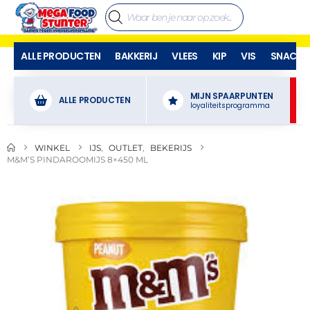
ALLE PRODUCTEN
BAKKERIJ
VLEES
KIP
VIS
SNACKS
MIJN SPAARPUNTEN
ALLE PRODUCTEN
loyaliteitsprogramma
WINKEL
IJS
,
OUTLET
,
BEKERIJS
M&M’S PINDAROOMIJS 8×450 ML