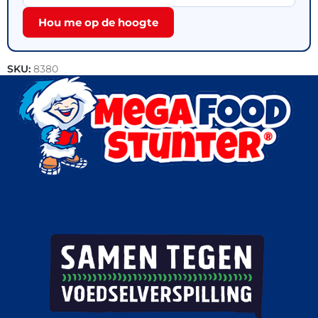
Hou me op de hoogte
SKU:
8380
Categorieën:
IJs
,
Bekerijs
,
Outlet