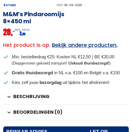
8 STUKS
THT: 30-06-2025
M&M’s Pindaroomijs
8×450 ml
28,
–
PER STUK
3,
50
Het product is op.
Bekijk andere producten.
Min. bestelbedrag €25: Kosten NL €12,50 | BE €30,00
(Diepgevroren gekoeld transport!
IJskoud thuisbezorgd!
)
Gratis thuisbezorgd
in NL v.a. €100 en België v.a. €150
Kies zelf jouw
bezorgdag
uit tijdens het afrekenen!
BESCHRIJVING
BEOORDELINGEN (0)
BEWAAR ADVIES
LET OP