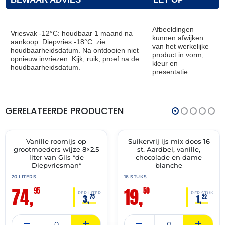
Afbeeldingen
Vriesvak -12°C: houdbaar 1 maand na
kunnen afwijken
aankoop. Diepvries -18°C: zie
van het werkelijke
houdbaarheidsdatum. Na ontdooien niet
product in vorm,
opnieuw invriezen. Kijk, ruik, proef na de
kleur en
houdbaarheidsdatum.
presentatie.
GERELATEERDE PRODUCTEN
THT:
THT:
02-
15-
07-
04-
2028
2028
Vanille roomijs op
Suikervrij ijs mix doos 16
✓ VAST ASSORTIMENT
✓ VAST ASSORTIMENT
grootmoeders wijze 8×2.5
st. Aardbei, vanille,
liter van Gils *de
chocolade en dame
Diepvriesman*
blanche
20 LITERS
16 STUKS
74,
19,
95
50
PER LITER
PER STUK
3,
1,
75
22