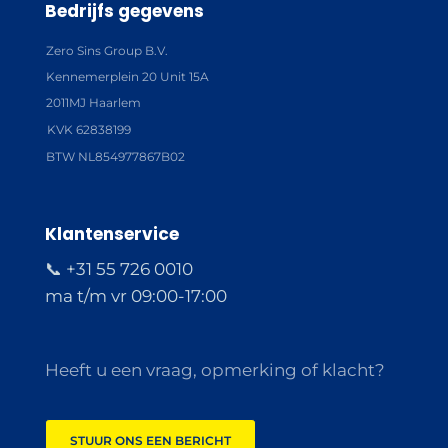
Bedrijfs gegevens
Zero Sins Group B.V.
Kennemerplein 20 Unit 15A
2011MJ Haarlem
KVK 62838199
BTW NL854977867B02
Klantenservice
📞 +31 55 726 0010
ma t/m vr 09:00-17:00
Heeft u een vraag, opmerking of klacht?
STUUR ONS EEN BERICHT