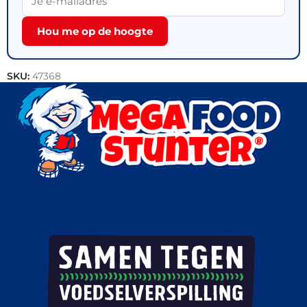
Hou me op de hoogte
SKU:
47368
Categorieën:
IJs
,
Handijsjes
,
Outlet