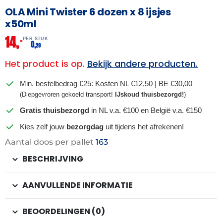
OLA Mini Twister 6 dozen x 8 ijsjes
x50ml
14,
–
PER STUK
0,
29
Het product is op.
Bekijk andere producten.
Min. bestelbedrag €25: Kosten NL €12,50 | BE €30,00
(Diepgevroren gekoeld transport!
IJskoud thuisbezorgd!
)
Gratis thuisbezorgd
in NL v.a. €100 en België v.a. €150
Kies zelf jouw
bezorgdag
uit tijdens het afrekenen!
Aantal doos per pallet
163
BESCHRIJVING
AANVULLENDE INFORMATIE
BEOORDELINGEN (0)