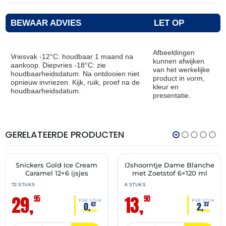
BEWAAR ADVIES
LET OP
Afbeeldingen
Vriesvak -12°C: houdbaar 1 maand na
kunnen afwijken
aankoop. Diepvries -18°C: zie
van het werkelijke
houdbaarheidsdatum. Na ontdooien niet
product in vorm,
opnieuw invriezen. Kijk, ruik, proef na de
kleur en
houdbaarheidsdatum.
presentatie.
GERELATEERDE PRODUCTEN
THT:
THT:
31-
05-
12-
03-
2026
2027
Snickers Gold Ice Cream
IJshoorntje Dame Blanche
🔥 OP=OP
✓ VAST ASSORTIMENT
Caramel 12×6 ijsjes
met Zoetstof 6×120 ml
72 STUKS
6 STUKS
29,
13,
95
90
PER STUK
PER STUK
0,
2,
42
32