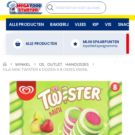
ALLE PRODUCTEN
BAKKERIJ
VLEES
KIP
VIS
SNACKS
MIJN SPAARPUNTEN
ALLE PRODUCTEN
loyaliteitsprogramma
WINKEL
IJS
,
OUTLET
,
HANDIJSJES
OLA MINI TWISTER 6 DOZEN X 8 IJSJES X50ML