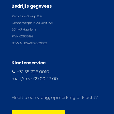
Bedrijfs gegevens
Zero Sins Group B.V.
Kennemerplein 20 Unit 15A
2011MJ Haarlem
KVK 62838199
BTW NL854977867B02
Klantenservice
📞 +31 55 726 0010
ma t/m vr 09:00-17:00
Heeft u een vraag, opmerking of klacht?