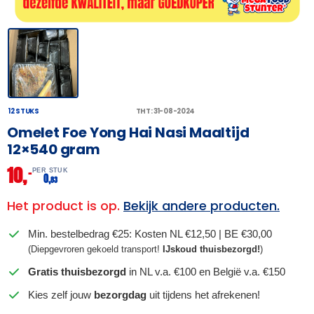
12 STUKS
THT: 31-08-2024
Omelet Foe Yong Hai Nasi Maaltijd
12×540 gram
10,
–
PER STUK
0,
83
Het product is op.
Bekijk andere producten.
Min. bestelbedrag €25: Kosten NL €12,50 | BE €30,00
(Diepgevroren gekoeld transport!
IJskoud thuisbezorgd!
)
Gratis thuisbezorgd
in NL v.a. €100 en België v.a. €150
Kies zelf jouw
bezorgdag
uit tijdens het afrekenen!