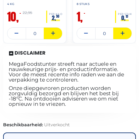
4 KG
8 STUKS
10,
1,
–
–
22,95
PER KILO
PER STUK
2,
0,
50
13
DISCLAIMER
MegaFoodstunter streeft naar actuele en
nauwkeurige prijs- en productinformatie.
Voor de meest recente info raden we aan de
verpakking te controleren.
Onze diepgevroren producten worden
zorgvuldig bezorgd en blijven het best bij
-18°C. Na ontdooien adviseren we om niet
opnieuw in te vriezen.
Beschikbaarheid:
Uitverkocht