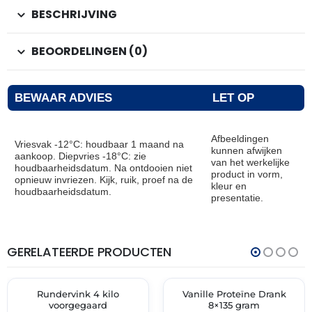
BESCHRIJVING
BEOORDELINGEN (0)
BEWAAR ADVIES
LET OP
Afbeeldingen
Vriesvak -12°C: houdbaar 1 maand na
kunnen afwijken
aankoop. Diepvries -18°C: zie
van het werkelijke
houdbaarheidsdatum. Na ontdooien niet
product in vorm,
opnieuw invriezen. Kijk, ruik, proef na de
kleur en
houdbaarheidsdatum.
presentatie.
GERELATEERDE PRODUCTEN
THT:
THT:
12-
31-
08-
05-
2026
2026
Rundervink 4 kilo
Vanille Proteïne Drank
🔥 OP=OP
🔥 OP=OP
voorgegaard
8×135 gram