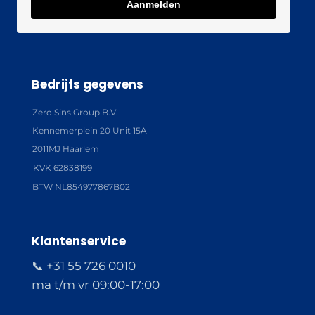
Aanmelden
Bedrijfs gegevens
Zero Sins Group B.V.
Kennemerplein 20 Unit 15A
2011MJ Haarlem
KVK 62838199
BTW NL854977867B02
Klantenservice
📞 +31 55 726 0010
ma t/m vr 09:00-17:00