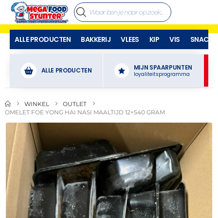
ALLE PRODUCTEN
BAKKERIJ
VLEES
KIP
VIS
SNACKS
MIJN SPAARPUNTEN
ALLE PRODUCTEN
loyaliteitsprogramma
WINKEL
OUTLET
OMELET FOE YONG HAI NASI MAALTIJD 12×540 GRAM