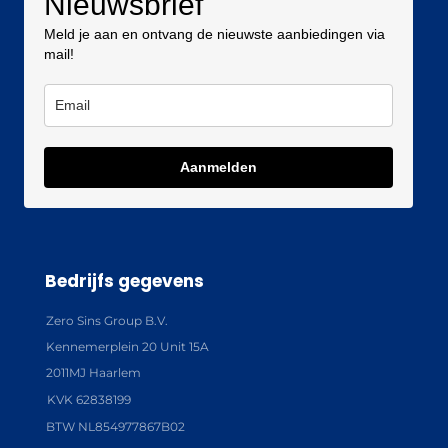
Nieuwsbrief
Meld je aan en ontvang de nieuwste aanbiedingen via
mail!
Aanmelden
Bedrijfs gegevens
Zero Sins Group B.V.
Kennemerplein 20 Unit 15A
2011MJ Haarlem
KVK 62838199
BTW NL854977867B02