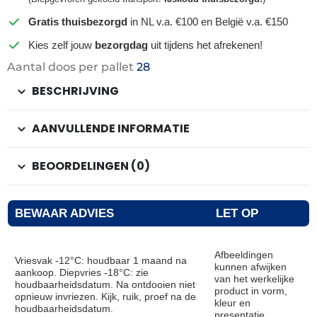
Gratis thuisbezorgd
in NL v.a. €100 en België v.a. €150
Kies zelf jouw
bezorgdag
uit tijdens het afrekenen!
Aantal doos per pallet
28
BESCHRIJVING
AANVULLENDE INFORMATIE
BEOORDELINGEN (0)
BEWAAR ADVIES
LET OP
Afbeeldingen
Vriesvak -12°C: houdbaar 1 maand na
kunnen afwijken
aankoop. Diepvries -18°C: zie
van het werkelijke
houdbaarheidsdatum. Na ontdooien niet
product in vorm,
opnieuw invriezen. Kijk, ruik, proef na de
kleur en
houdbaarheidsdatum.
presentatie.