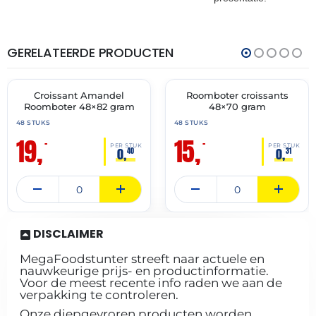
GERELATEERDE PRODUCTEN
THT:
THT:
30-
28-
04-
02-
2027
2027
Croissant Amandel
Roomboter croissants
🔥 OP=OP
🔥 OP=OP
Roomboter 48×82 gram
48×70 gram
48 STUKS
48 STUKS
19,
15,
–
–
PER STUK
PER STUK
0,
0,
40
31
DISCLAIMER
MegaFoodstunter streeft naar actuele en
nauwkeurige prijs- en productinformatie.
Voor de meest recente info raden we aan de
verpakking te controleren.
Onze diepgevroren producten worden