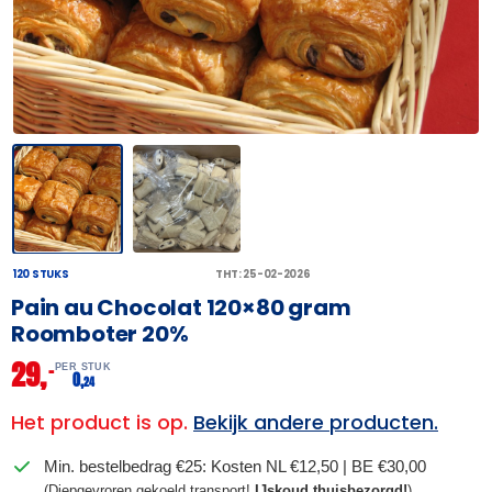
120 STUKS
THT: 25-02-2026
Pain au Chocolat 120×80 gram
Roomboter 20%
29,
–
PER STUK
0,
24
Het product is op.
Bekijk andere producten.
Min. bestelbedrag €25: Kosten NL €12,50 | BE €30,00
(Diepgevroren gekoeld transport!
IJskoud thuisbezorgd!
)