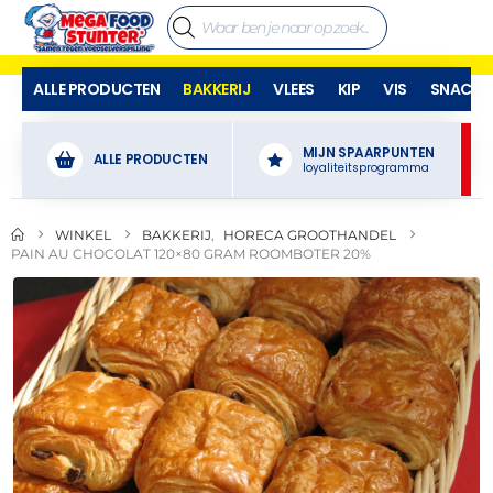
ALLE PRODUCTEN
BAKKERIJ
VLEES
KIP
VIS
SNACKS
MIJN SPAARPUNTEN
ALLE PRODUCTEN
loyaliteitsprogramma
WINKEL
BAKKERIJ
,
HORECA GROOTHANDEL
PAIN AU CHOCOLAT 120×80 GRAM ROOMBOTER 20%